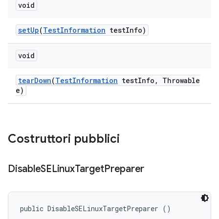
void
set
Up
(
Test
Information
test
Info)
void
tear
Down
(
Test
Information
test
Info
,
Throwable
e)
Costruttori pubblici
Disable
SELinux
Target
Preparer
public DisableSELinuxTargetPreparer ()