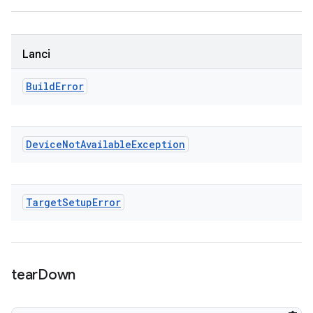
Lanci
Build
Error
Device
Not
Available
Exception
Target
Setup
Error
tear
Down