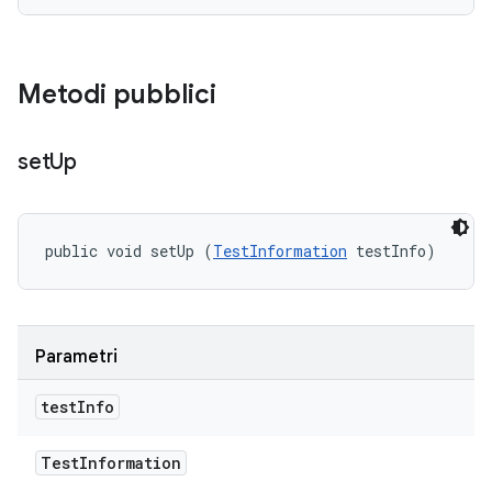
Metodi pubblici
set
Up
public void setUp (
TestInformation
 testInfo)
Parametri
test
Info
Test
Information