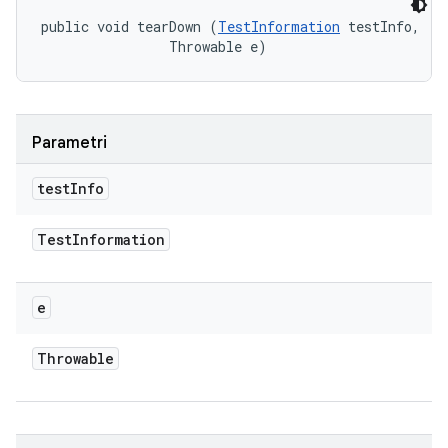
public void tearDown (
TestInformation
 testInfo, 

                Throwable e)
Parametri
test
Info
Test
Information
e
Throwable