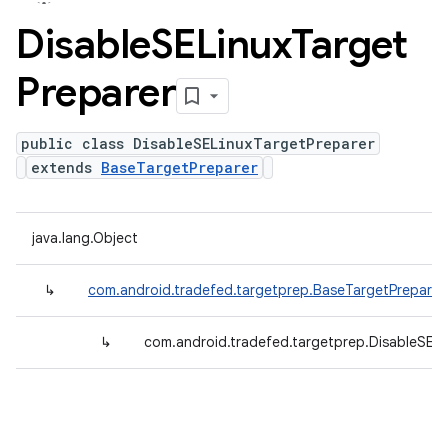
Disable
SELinux
Target
Preparer
public class DisableSELinuxTargetPreparer
extends
BaseTargetPreparer
java.lang.Object
↳
com.android.tradefed.targetprep.BaseTargetPreparer
↳
com.android.tradefed.targetprep.DisableSELi