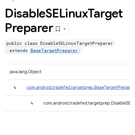
Disable
SELinux
Target
Preparer
public class DisableSELinuxTargetPreparer
extends
BaseTargetPreparer
java.lang.Object
↳
com.android.tradefed.targetprep.BaseTargetPreparer
↳
com.android.tradefed.targetprep.DisableSELi