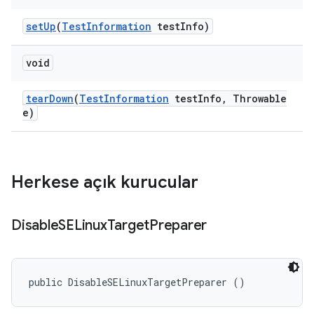
set
Up
(
Test
Information
test
Info)
void
tear
Down
(
Test
Information
test
Info
,
Throwable
e)
Herkese açık kurucular
Disable
SELinux
Target
Preparer
public DisableSELinuxTargetPreparer ()