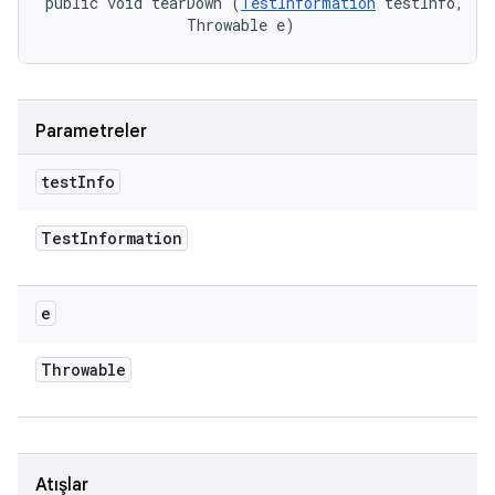
public void tearDown (
TestInformation
 testInfo, 

                Throwable e)
Parametreler
test
Info
Test
Information
e
Throwable
Atışlar