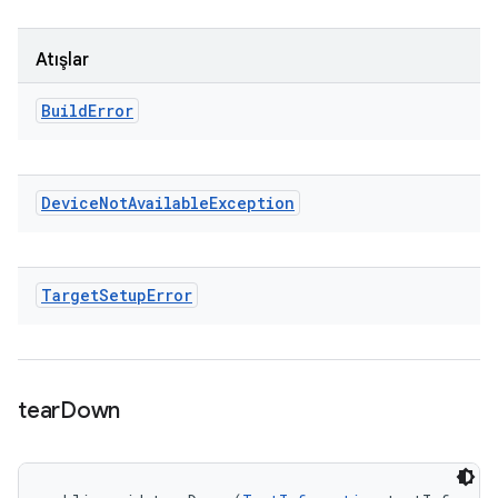
Atışlar
Build
Error
Device
Not
Available
Exception
Target
Setup
Error
tear
Down