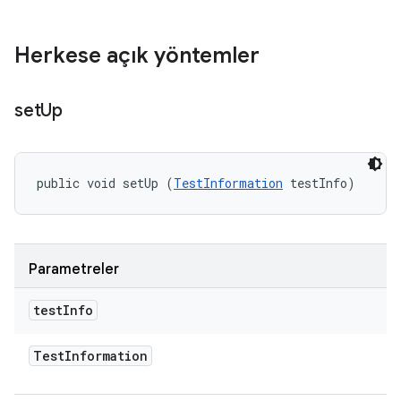
Herkese açık yöntemler
set
Up
public void setUp (
TestInformation
 testInfo)
Parametreler
test
Info
Test
Information