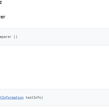
ะ
rer
reparer ()
tInformation
 testInfo)