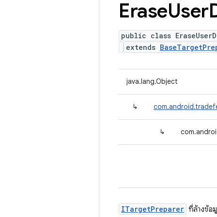
Erase
User
public class EraseUserD
extends
BaseTargetPre
java.lang.Object
↳
com.android.tradef
↳
com.androi
ITargetPreparer
ที่ล้างข้อ