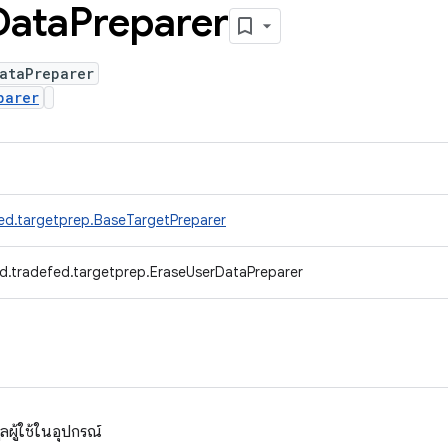
Data
Preparer
ataPreparer
parer
ed.targetprep.BaseTargetPreparer
d.tradefed.targetprep.EraseUserDataPreparer
มูลผู้ใช้ในอุปกรณ์