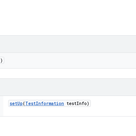
()
set
Up
(
Test
Information
test
Info)