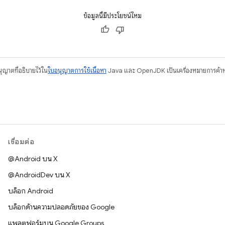
ข้อมูลนี้มีประโยชน์ไหม
อนุญาตที่อธิบายไว้ใน
ใบอนุญาตการใช้เนื้อหา
Java และ OpenJDK เป็นเครื่องหมายการค้าห
เชื่อมต่อ
@Android บน X
@AndroidDev บน X
บล็อก Android
บล็อกด้านความปลอดภัยของ Google
แพลตฟอร์มบน Google Groups