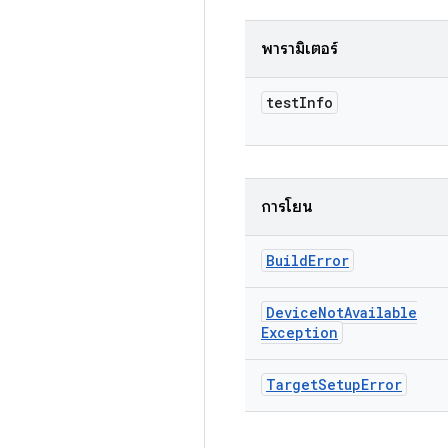
พารามิเตอร์
test
Info
การโยน
Build
Error
Device
Not
Available
Exception
Target
Setup
Error