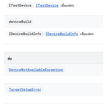
ITest
Device
ITest
Device
:
เพื่อแฟลช
device
Build
IDevice
Build
Info
IDevice
Build
Info
:
เพื่อแฟลช
ส่ง
Device
Not
Available
Exception
Target
Setup
Error