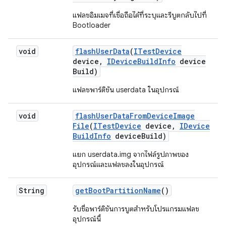
แฟลชอิมเมจที่เชื่อถือได้ที่ระบุและรีบูตกลับไปที่
Bootloader
void
flash
User
Data
(
ITest
Device
device
,
IDevice
Build
Info
device
Build)
แฟลชพาร์ติชัน userdata ในอุปกรณ์
void
flash
User
Data
From
Device
Image
File
(
ITest
Device
device
,
IDevice
Build
Info
device
Build)
แยก userdata.img จากไฟล์รูปภาพของ
อุปกรณ์และแฟลชลงในอุปกรณ์
String
get
Boot
Partition
Name
()
รับชื่อพาร์ติชันการบูตสำหรับโปรแกรมแฟลช
อุปกรณ์นี้