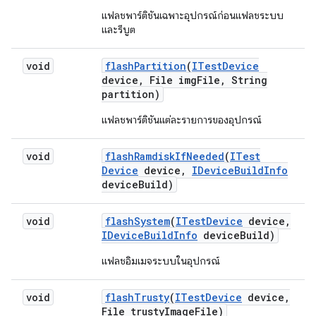
แฟลชพาร์ติชันเฉพาะอุปกรณ์ก่อนแฟลชระบบ
และรีบูต
void
flash
Partition
(
ITest
Device
device
,
File img
File
,
String
partition)
แฟลชพาร์ติชันแต่ละรายการของอุปกรณ์
void
flash
Ramdisk
If
Needed
(
ITest
Device
device
,
IDevice
Build
Info
device
Build)
void
flash
System
(
ITest
Device
device
,
IDevice
Build
Info
device
Build)
แฟลชอิมเมจระบบในอุปกรณ์
void
flash
Trusty
(
ITest
Device
device
,
File trusty
Image
File)