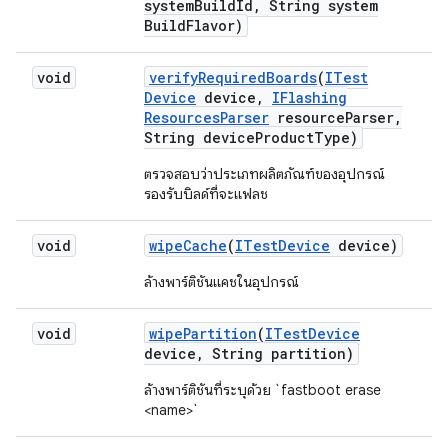
system
Build
Id
,
String system
Build
Flavor)
void
verify
Required
Boards
(
ITest
Device
device
,
IFlashing
Resources
Parser
resource
Parser
,
String device
Product
Type)
ตรวจสอบว่าประเภทผลิตภัณฑ์ของอุปกรณ์
รองรับบิลด์ที่จะแฟลช
void
wipe
Cache
(
ITest
Device
device)
ล้างพาร์ติชันแคชในอุปกรณ์
void
wipe
Partition
(
ITest
Device
device
,
String partition)
ล้างพาร์ติชันที่ระบุด้วย `fastboot erase
<name>`