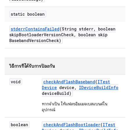
static boolean
stderr
Contains
Failed
(String stderr
,
boolean
skip
Bootloader
Version
Check
,
boolean skip
Baseband
Version
Check)
วิธีการที่ได้รับการป้องกัน
void
check
And
Flash
Baseband
(
ITest
Device
device
,
IDevice
Build
Info
device
Build)
หากจำเป็น ให้แฟลชอิมเมจเบสแบนด์ใน
อุปกรณ์
boolean
check
And
Flash
Bootloader
(
ITest