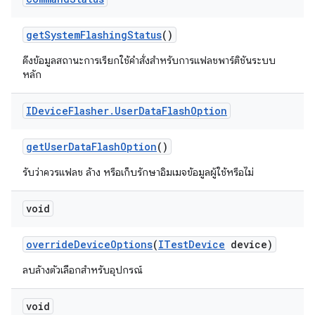
get
System
Flashing
Status
()
ดึงข้อมูลสถานะการเรียกใช้คำสั่งสำหรับการแฟลชพาร์ติชันระบบ
หลัก
IDevice
Flasher
.
User
Data
Flash
Option
get
User
Data
Flash
Option
()
รับว่าควรแฟลช ล้าง หรือเก็บรักษาอิมเมจข้อมูลผู้ใช้หรือไม่
void
override
Device
Options
(
ITest
Device
device)
ลบล้างตัวเลือกสำหรับอุปกรณ์
void