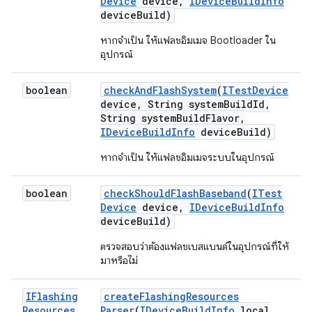
Device
device
,
IDevice
Build
Info
device
Build)
หากจำเป็น ให้แฟลชอิมเมจ Bootloader ใน
อุปกรณ์
boolean
check
And
Flash
System
(
ITest
Device
device
,
String system
Build
Id
,
String system
Build
Flavor
,
IDevice
Build
Info
device
Build)
หากจำเป็น ให้แฟลชอิมเมจระบบในอุปกรณ์
boolean
check
Should
Flash
Baseband
(
ITest
Device
device
,
IDevice
Build
Info
device
Build)
ตรวจสอบว่าต้องแฟลชเบสแบนด์ในอุปกรณ์ที่ให้
มาหรือไม่
IFlashing
create
Flashing
Resources
Resources
Parser
(
IDevice
Build
Info
local