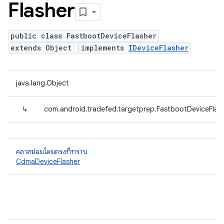
Flasher
public class FastbootDeviceFlasher
extends Object
implements
IDeviceFlasher
java.lang.Object
↳
com.android.tradefed.targetprep.FastbootDeviceFlas
คลาสย่อยโดยตรงที่ทราบ
CdmaDeviceFlasher