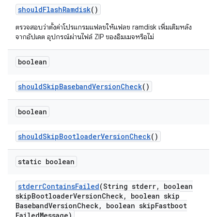
should
Flash
Ramdisk
()
ตรวจสอบว่าตั้งค่าโปรแกรมแฟลชให้แฟลช ramdisk เพิ่มเติมหลัง
จากอัปเดต อุปกรณ์ผ่านไฟล์ ZIP ของอิมเมจหรือไม่
boolean
should
Skip
Baseband
Version
Check
()
boolean
should
Skip
Bootloader
Version
Check
()
static boolean
stderr
Contains
Failed
(String stderr
,
boolean
skip
Bootloader
Version
Check
,
boolean skip
Baseband
Version
Check
,
boolean skip
Fastboot
Failed
Message)