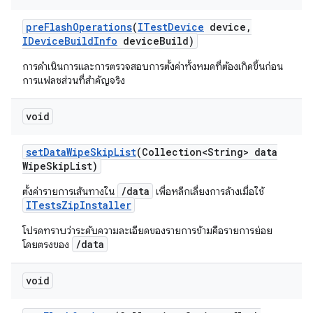
pre
Flash
Operations
(
ITest
Device
device
,
IDevice
Build
Info
device
Build)
การดำเนินการและการตรวจสอบการตั้งค่าทั้งหมดที่ต้องเกิดขึ้นก่อน
การแฟลชส่วนที่สำคัญจริง
void
set
Data
Wipe
Skip
List
(Collection<String> data
Wipe
Skip
List)
/data
ตั้งค่ารายการเส้นทางใน
เพื่อหลีกเลี่ยงการล้างเมื่อใช้
ITestsZipInstaller
โปรดทราบว่าระดับความละเอียดของรายการข้ามคือรายการย่อย
/data
โดยตรงของ
void