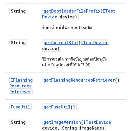
String
get
Bootloader
File
Prefix
(
ITest
Device
device)
รับคำนำหน้าไฟล์ Bootloader
String
get
Current
Slot
(
ITest
Device
device)
วิธีการช่วยในการดึงข้อมูลสล็อตปัจจุบัน
(สำหรับอุปกรณ์ที่ใช้ A/B ได้)
IFlashing
get
Flashing
Resources
Retriever
()
Resources
Retriever
Fuse
Util
get
Fuse
Util
()
String
get
Image
Version
(
ITest
Device
device
,
String image
Name)