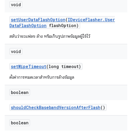
void
set
User
Data
Flash
Option
(
IDevice
Flasher
.
User
Data
Flash
Option
flash
Option)
สลับว่าจะแฟลช ล้าง หรือเก็บรูปภาพข้อมูลผู้ใช้ไว้
void
set
Wipe
Timeout
(long timeout)
ตั้งค่าการหมดเวลาสำหรับการล้างข้อมูล
boolean
should
Check
Baseband
Version
After
Flash
()
boolean