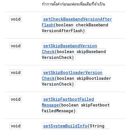
ทำการตั้งค่าก่อนแฟลชเพิ่มเติมที่จำเป็น
void
set
Check
Baseband
Version
After
Flash
(boolean check
Baseband
Version
After
Flash)
void
set
Skip
Baseband
Version
Check
(boolean skip
Baseband
Version
Check)
void
set
Skip
Bootloader
Version
Check
(boolean skip
Bootloader
Version
Check)
void
set
Skip
Fastboot
Failed
Message
(boolean skip
Fastboot
Failed
Message)
void
set
System
Build
Info
(String