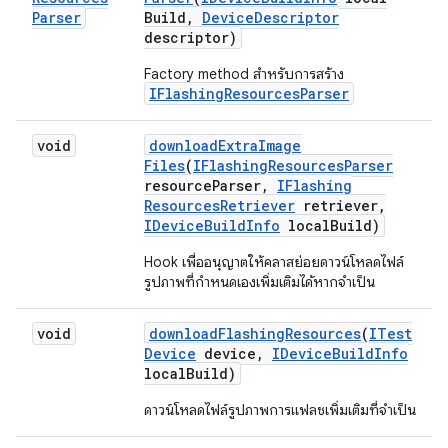
Parser
Build
,
Device
Descriptor
descriptor)
Factory method สำหรับการสร้าง
IFlashingResourcesParser
void
download
Extra
Image
Files
(
IFlashing
Resources
Parser
resource
Parser
,
IFlashing
Resources
Retriever
retriever
,
IDevice
Build
Info
local
Build)
Hook เพื่ออนุญาตให้คลาสย่อยดาวน์โหลดไฟล์
รูปภาพที่กำหนดเองเพิ่มเติมได้หากจำเป็น
void
download
Flashing
Resources
(
ITest
Device
device
,
IDevice
Build
Info
local
Build)
ดาวน์โหลดไฟล์รูปภาพการแฟลชเพิ่มเติมที่จำเป็น