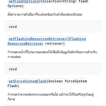
set
Flash
Options
(Collection<String> flash
Options)
ตั้งค่ารายการตัวเลือกที่จะส่งพร้อมกับคำสั่งแฟลช/อัปเดต
void
set
Flashing
Resources
Retriever
(
IFlashing
Resources
Retriever
retriever)
กำหนดกลไกที่โปรแกรมแฟลชใช้เพื่อดึงข้อมูลไฟล์ทรัพยากรสำหรับ
การแฟลช
void
set
Force
System
Flash
(boolean force
System
Flash)
กำหนดว่าควรแฟลชระบบเสมอหรือไม่ แม้ว่าจะใช้บิลด์ปัจจุบันอยู่
ก็ตาม