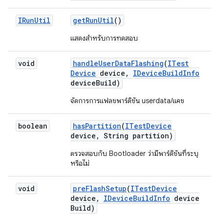
IRun
Util
get
Run
Util
()
แสดงสำหรับการทดสอบ
void
handle
User
Data
Flashing
(
ITest
Device
device
,
IDevice
Build
Info
device
Build)
จัดการการแฟลชพาร์ติชัน userdata/แคช
boolean
has
Partition
(
ITest
Device
device
,
String partition)
ตรวจสอบกับ Bootloader ว่ามีพาร์ติชันที่ระบุ
หรือไม่
void
pre
Flash
Setup
(
ITest
Device
device
,
IDevice
Build
Info
device
Build)