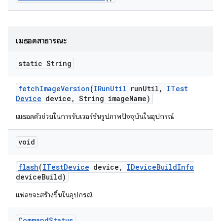
เมธอดสาธารณะ
static String
fetch
Image
Version
(
IRun
Util
run
Util
,
ITest
Device
device
,
String image
Name)
เมธอดตัวช่วยในการรับเวอร์ชันรูปภาพปัจจุบันในอุปกรณ์
void
flash
(
ITest
Device
device
,
IDevice
Build
Info
device
Build)
แฟลชจะสร้างขึ้นในอุปกรณ์
Command
Status