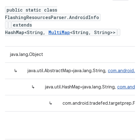
public static class
FlashingResourcesParser.AndroidInfo
extends
HashMap<String,
MultiMap
<String, String>>
java.lang.Object
↳
java.util.AbstractMap<java.lang.String,
com.android.tra
↳
java.util.HashMap<java.lang.String,
com.androi
↳
com.android.tradefed.targetprep.Fla