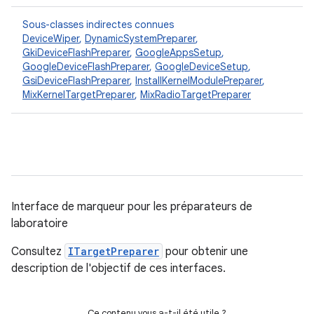
Sous-classes indirectes connues
DeviceWiper
,
DynamicSystemPreparer
,
GkiDeviceFlashPreparer
,
GoogleAppsSetup
,
GoogleDeviceFlashPreparer
,
GoogleDeviceSetup
,
GsiDeviceFlashPreparer
,
InstallKernelModulePreparer
,
MixKernelTargetPreparer
,
MixRadioTargetPreparer
Interface de marqueur pour les préparateurs de
laboratoire
Consultez
ITargetPreparer
pour obtenir une
description de l'objectif de ces interfaces.
Ce contenu vous a-t-il été utile ?