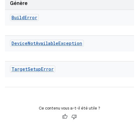
Génère
Build
Error
Device
Not
Available
Exception
Target
Setup
Error
Ce contenu vous a-t-il été utile ?