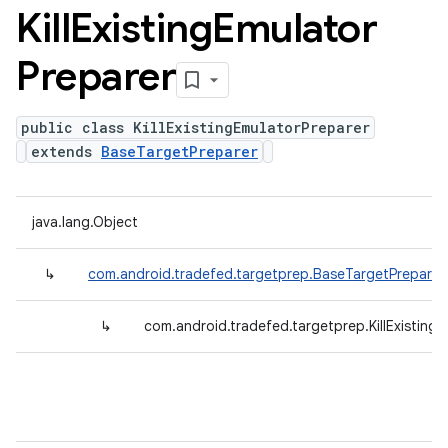
Kill
Existing
Emulator
Preparer
public class KillExistingEmulatorPreparer
extends
BaseTargetPreparer
java.lang.Object
↳
com.android.tradefed.targetprep.BaseTargetPreparer
↳
com.android.tradefed.targetprep.KillExisting