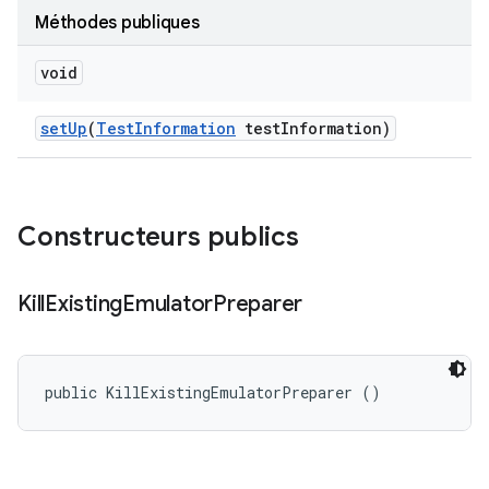
Méthodes publiques
void
set
Up
(
Test
Information
test
Information)
Constructeurs publics
Kill
Existing
Emulator
Preparer
public KillExistingEmulatorPreparer ()