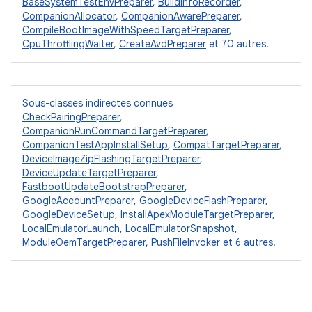
BaseSystemTestEnvPreparer
,
BuildInfoRecorder
,
CompanionAllocator
,
CompanionAwarePreparer
,
CompileBootImageWithSpeedTargetPreparer
,
CpuThrottlingWaiter
,
CreateAvdPreparer
et 70 autres.
Sous-classes indirectes connues
CheckPairingPreparer
,
CompanionRunCommandTargetPreparer
,
CompanionTestAppInstallSetup
,
CompatTargetPreparer
,
DeviceImageZipFlashingTargetPreparer
,
DeviceUpdateTargetPreparer
,
FastbootUpdateBootstrapPreparer
,
GoogleAccountPreparer
,
GoogleDeviceFlashPreparer
,
GoogleDeviceSetup
,
InstallApexModuleTargetPreparer
,
LocalEmulatorLaunch
,
LocalEmulatorSnapshot
,
ModuleOemTargetPreparer
,
PushFileInvoker
et 6 autres.