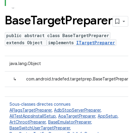
Base
Target
Preparer
public abstract class BaseTargetPreparer
extends Object
implements
ITargetPreparer
java.lang.Object
↳
com.android.tradefed.targetprep.BaseTargetPreparer
Sous-classes directes connues
AFlagsTargetPreparer
,
AdbStopServerPreparer
,
AllTestAppsInstallSetup
,
AoaTargetPreparer
,
AppSetup
,
ArtChrootPreparer
,
BaseEmulatorPreparer
,
BaseSwitchUserTargetPreparer
,