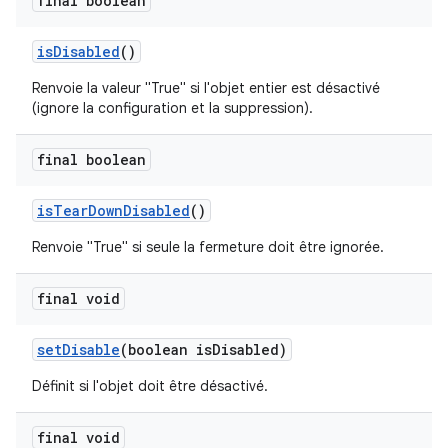
final boolean
is
Disabled
()
Renvoie la valeur "True" si l'objet entier est désactivé
(ignore la configuration et la suppression).
final boolean
is
Tear
Down
Disabled
()
Renvoie "True" si seule la fermeture doit être ignorée.
final void
set
Disable
(boolean is
Disabled)
Définit si l'objet doit être désactivé.
final void