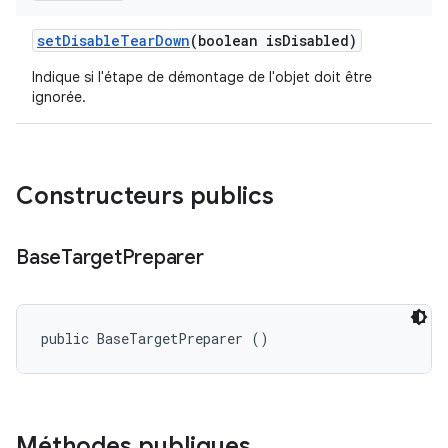
set
Disable
Tear
Down
(boolean is
Disabled)
Indique si l'étape de démontage de l'objet doit être
ignorée.
Constructeurs publics
Base
Target
Preparer
public BaseTargetPreparer ()
Méthodes publiques