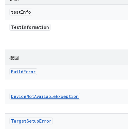
test
Info
Test
Information
擲回
Build
Error
Device
Not
Available
Exception
Target
Setup
Error