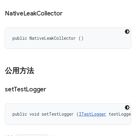
Native
Leak
Collector
public NativeLeakCollector ()
公用方法
set
Test
Logger
public void setTestLogger (
ITestLogger
 testLogger)