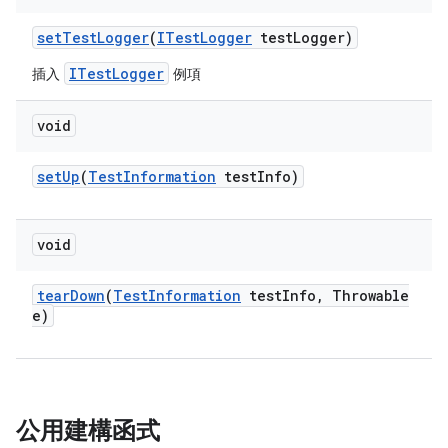
set
Test
Logger
(
ITest
Logger
test
Logger)
ITestLogger
插入
例項
void
set
Up
(
Test
Information
test
Info)
void
tear
Down
(
Test
Information
test
Info
,
Throwable
e)
公用建構函式