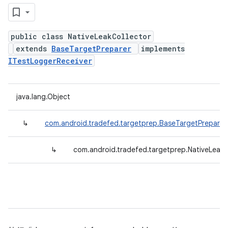
public class NativeLeakCollector
extends
BaseTargetPreparer
implements
ITestLoggerReceiver
java.lang.Object
↳
com.android.tradefed.targetprep.BaseTargetPreparer
↳
com.android.tradefed.targetprep.NativeLeakC