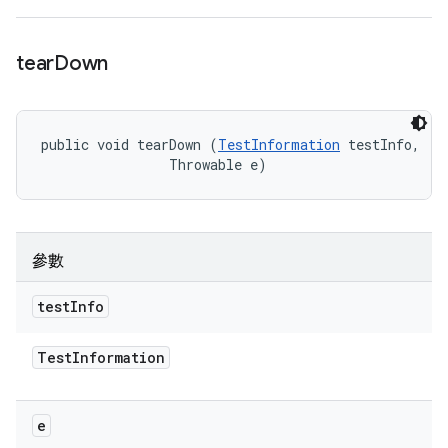
tear
Down
public void tearDown (
TestInformation
 testInfo, 

                Throwable e)
參數
test
Info
Test
Information
e