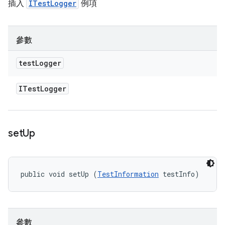
插入
ITestLogger
例項
參數
test
Logger
ITest
Logger
set
Up
public void setUp (
TestInformation
 testInfo)
參數