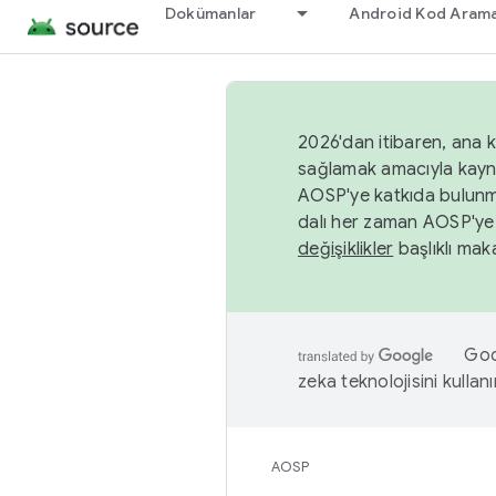
Dokümanlar
Android Kod Arama
2026'dan itibaren, ana k
sağlamak amacıyla kayn
AOSP'ye katkıda bulunm
dalı her zaman AOSP'ye 
değişiklikler
başlıklı maka
Goog
zeka teknolojisini kullanı
AOSP