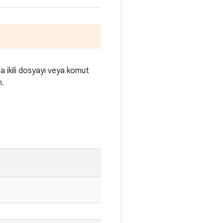
da ikili dosyayı veya komut
n.