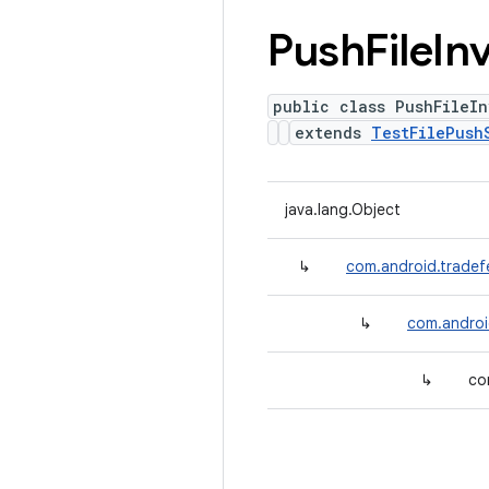
Push
File
In
public class PushFileIn
extends
TestFilePush
java.lang.Object
↳
com.android.tradef
↳
com.androi
↳
co