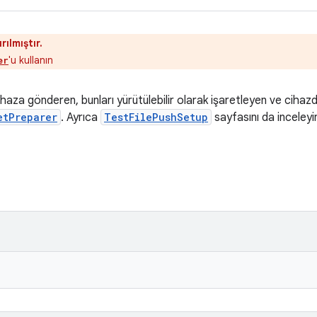
rılmıştır.
'u kullanın
er
cihaza gönderen, bunları yürütülebilir olarak işaretleyen ve cihaz
etPreparer
. Ayrıca
TestFilePushSetup
sayfasını da inceleyi