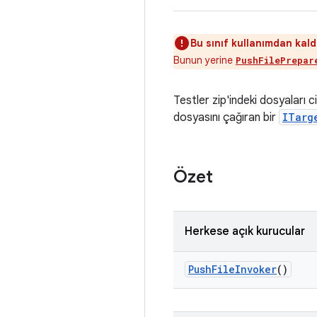
Bu sınıf kullanımdan kaldı
Bunun yerine
PushFilePrepar
Testler zip'indeki dosyaları 
dosyasını çağıran bir
ITarg
Özet
Herkese açık kurucular
Push
File
Invoker
()