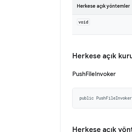
Herkese açık yöntemler
void
Herkese açık kur
Push
File
Invoker
public PushFileInvoke
Herkese açık yön