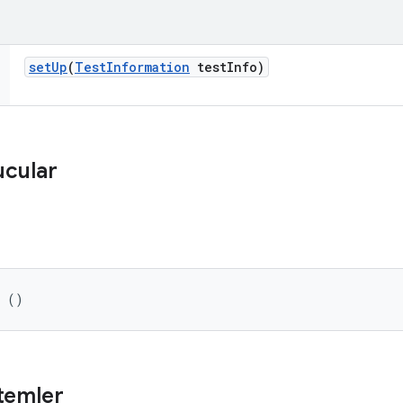
set
Up
(
Test
Information
test
Info)
ucular
r ()
temler