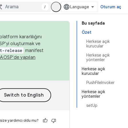
/
Oturum aç
Bu sayfada
Özet
latform kararlılığını
Herkese açık
SP'yi oluşturmak ve
kurucular
t-release
manifest
Herkese açık
n
AOSP'de yapılan
yöntemler
Herkese açık
kurucular
PushFileInvoker
Herkese açık
yöntemler
setUp
 size yardımcı oldu mu?