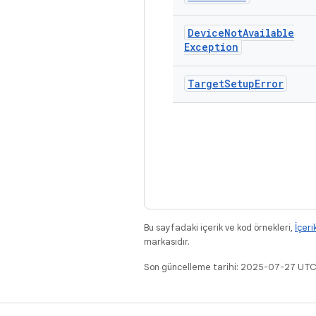
Device
Not
Available
Exception
Target
Setup
Error
Bu sayfadaki içerik ve kod örnekleri,
İçeri
markasıdır.
Son güncelleme tarihi: 2025-07-27 UTC