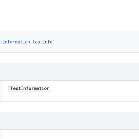
tInformation
 testInfo)
Test
Information