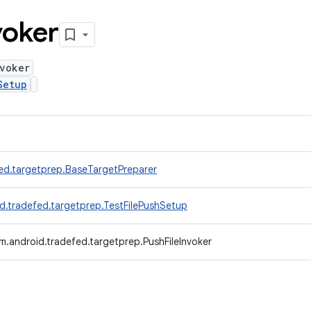
voker
voker
Setup
ed.targetprep.BaseTargetPreparer
d.tradefed.targetprep.TestFilePushSetup
m.android.tradefed.targetprep.PushFileInvoker