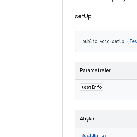
set
Up
public void setUp (
Tes
Parametreler
test
Info
Atışlar
Build
Error