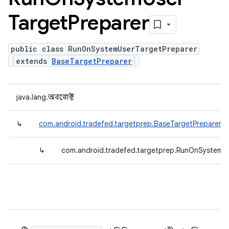
Target
Preparer
public class RunOnSystemUserTargetPreparer
extends
BaseTargetPreparer
java.lang.অবজেক্ট
↳
com.android.tradefed.targetprep.BaseTargetPreparer
↳
com.android.tradefed.targetprep.RunOnSystemU