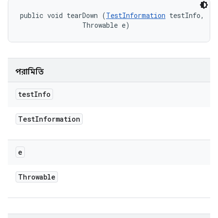
public void tearDown (
TestInformation
 testInfo, 

                Throwable e)
পরামিতি
test
Info
Test
Information
e
Throwable