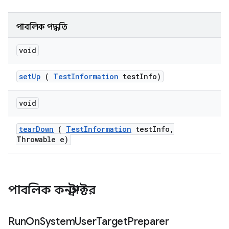
পাবলিক পদ্ধতি
void
set
Up
(
Test
Information
test
Info)
void
tear
Down
(
Test
Information
test
Info
,
Throwable e)
পাবলিক কনস্ট্রাক্টর
Run
On
System
User
Target
Preparer