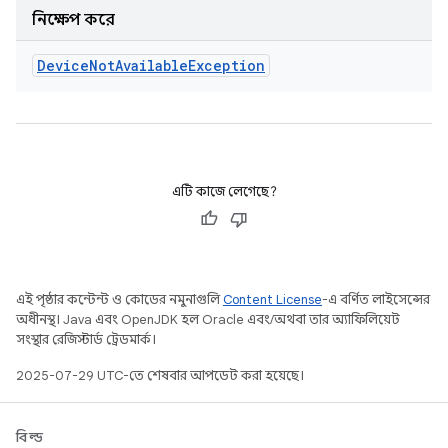
নিক্ষেপ করে
Device
Not
Available
Exception
এটি কাজে লেগেছে?
এই পৃষ্ঠার কন্টেন্ট ও কোডের নমুনাগুলি
Content License
-এ বর্ণিত লাইসেন্সের
অধীনস্থ। Java এবং OpenJDK হল Oracle এবং/অথবা তার অ্যাফিলিয়েট
সংস্থার রেজিস্টার্ড ট্রেডমার্ক।
2025-07-29 UTC-তে শেষবার আপডেট করা হয়েছে।
বিল্ড