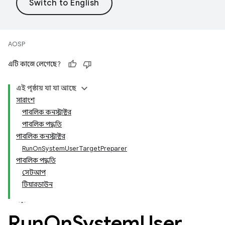
AOSP
এটি কাজে লেগেছে?
এই পৃষ্ঠায় যা যা আছে
সারাংশ
পাবলিক কনস্ট্রাক্টর
পাবলিক পদ্ধতি
পাবলিক কনস্ট্রাক্টর
RunOnSystemUserTargetPreparer
পাবলিক পদ্ধতি
সেটআপ
টিয়ারডাউন
Run
On
System
User