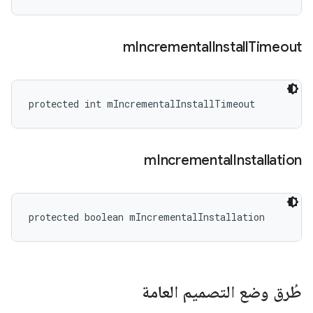
m
Incremental
Install
Timeout
protected int mIncrementalInstallTimeout
m
Incremental
Installation
protected boolean mIncrementalInstallation
طُرق وضع التصميم العامة