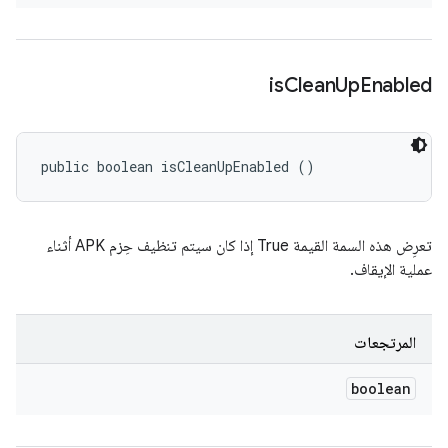
is
Clean
Up
Enabled
public boolean isCleanUpEnabled ()
تعرِض هذه السمة القيمة True إذا كان سيتم تنظيف حِزم APK أثناء
عملية الإيقاف.
المرتجعات
boolean