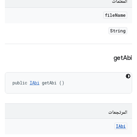
المعلَمات
file
Name
String
get
Abi
public 
IAbi
 getAbi ()
المرتجعات
IAbi