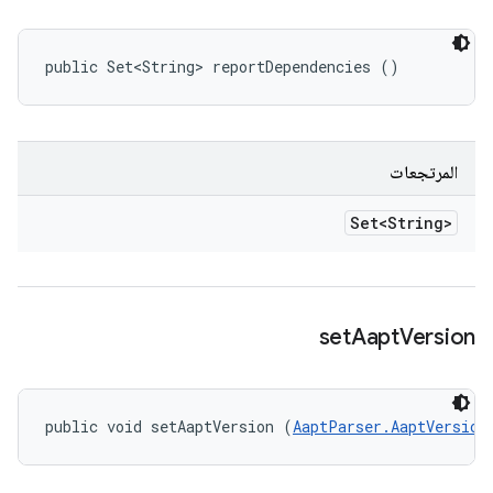
public Set<String> reportDependencies ()
المرتجعات
Set<String>
set
Aapt
Version
public void setAaptVersion (
AaptParser.AaptVersion