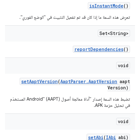
is
Instant
Mode
()
تعرِض هذه السمة ما إذا كان قد تم تفعيل التثبيت في "الوضع الفوري".
Set<String>
report
Dependencies
()
void
set
Aapt
Version
(
Aapt
Parser
.
Aapt
Version
aapt
Version)
تضبط هذه السمة إصدار "أداة معالجة أصول Android" (AAPT) المستخدَم
في تحليل حزمة APK.
void
set
Abi
(
IAbi
abi)