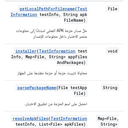
get
Local
Path
For
Filename
(
Test
File
Information
test
Info
,
String apk
File
Name)
حلّ مسار حزمة APK الفعلي استنادًا إلى معلومات
عنصر الاختبار داخل معلومات الإصدار
installer
(
Test
Information
test
void
Info
,
Map<File
,
String> app
Files
And
Packages)
محاولة تثبيت حزمة أو حزمة مقسّمة على الجهاز
parse
Package
Name
(File test
App
String
File)
احصل على اسم الحزمة من تطبيق الاختبار.
resolve
Apk
Files
(
Test
Information
Map<File
,
test
Info
,
List<File> apk
Files)
String>