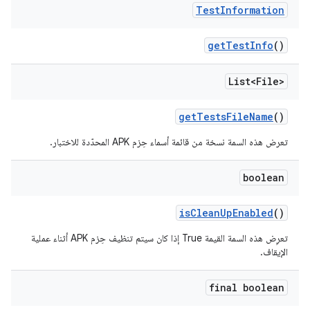
Test
Information
get
Test
Info
()
List<File>
get
Tests
File
Name
()
تعرض هذه السمة نسخة من قائمة أسماء حِزم APK المحدّدة للاختبار.
boolean
is
Clean
Up
Enabled
()
تعرِض هذه السمة القيمة True إذا كان سيتم تنظيف حِزم APK أثناء عملية
الإيقاف.
final boolean