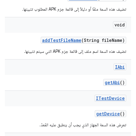
تضيف هذه السمة ملفًا أو دليلاً إلى قائمة حِزم APK المطلوب تثبيتها.
void
add
Test
File
Name
(String file
Name)
تضيف هذه السمة اسم ملف إلى قائمة حِزم APK التي سيتم تثبيتها.
IAbi
get
Abi
()
ITest
Device
get
Device
()
تعرِض هذه السمة الجهاز الذي يجب أن ينطبق عليه المُعدّ.