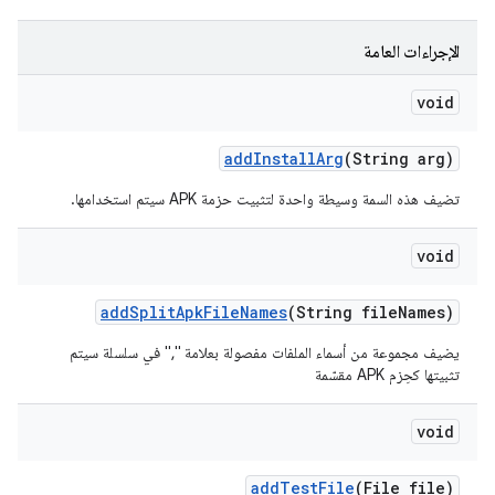
الإجراءات العامة
void
add
Install
Arg
(String arg)
تضيف هذه السمة وسيطة واحدة لتثبيت حزمة APK سيتم استخدامها.
void
add
Split
Apk
File
Names
(String file
Names)
يضيف مجموعة من أسماء الملفات مفصولة بعلامة "," في سلسلة سيتم
تثبيتها كحِزم APK مقسّمة
void
add
Test
File
(File file)