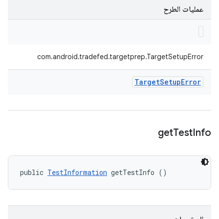
عمليات الطرح
com.android.tradefed.targetprep.TargetSetupError
Target
Setup
Error
get
Test
Info
public 
TestInformation
 getTestInfo ()