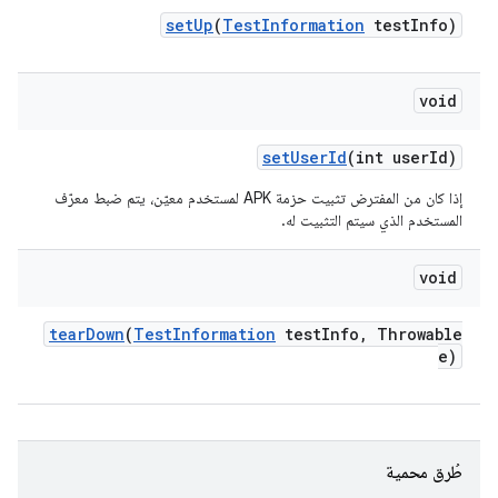
set
Up
(
Test
Information
test
Info)
void
set
User
Id
(int user
Id)
إذا كان من المفترض تثبيت حزمة APK لمستخدم معيّن، يتم ضبط معرّف
المستخدم الذي سيتم التثبيت له.
void
tear
Down
(
Test
Information
test
Info
,
Throwable
e)
طُرق محمية