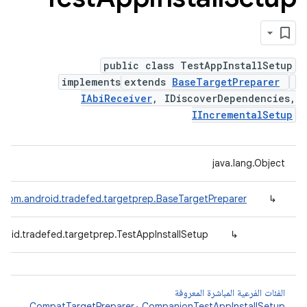
public class TestAppInstallSetup
implements
extends
BaseTargetPreparer
IAbiReceiver
, IDiscoverDependencies,
IIncrementalSetup
java.lang.Object
com.android.tradefed.targetprep.BaseTargetPreparer
↳
roid.tradefed.targetprep.TestAppInstallSetup
↳
الفئات الفرعية المباشرة المعروفة
CompanionTestAppInstallSetup
و
CompatTargetPreparer