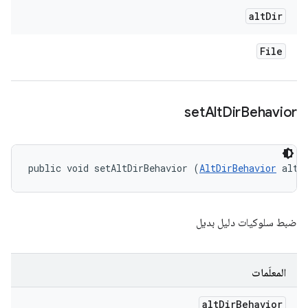
alt
Dir
File
set
Alt
Dir
Behavior
public void setAltDirBehavior (
AltDirBehavior
 altD
ضبط سلوكيات دليل بديل
المعلَمات
alt
Dir
Behavior