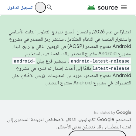
تسجيل الدخول
اعتبارًا من عام 2026، ولضمان اتّساق نموذج التطوير الثابت الأساسي
واستقرار المنصة في النظام المتكامل، سننشر رمز المصدر في مشروع
Android مفتوح المصدر (AOSP) في الربعَين الثاني والرابع. لبناء
مشروع Android مفتوح المصدر والمساهمة فيه، استخدِم
android-latest-release
. سيشير فرع بيان
android-
latest-release
دائمًا إلى أحدث إصدار تم نشره في مشروع
Android مفتوح المصدر. لمزيد من المعلومات، يُرجى الاطّلاع على
التغييرات في مشروع Android مفتوح المصدر
.
تستخدم Google تكنولوجيا الذكاء الاصطناعي لترجمة المحتوى إلى
لغتك المفضّلة، وقد تتضمّن بعض الأخطاء.