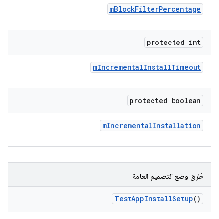
m
Block
Filter
Percentage
protected int
m
Incremental
Install
Timeout
protected boolean
m
Incremental
Installation
طُرق وضع التصميم العامة
Test
App
Install
Setup
()