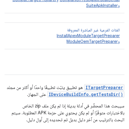
و
SuiteApkInstaller
الفئات الفرعية غير المباشرة المعروفة
InstallApexModuleTargetPreparer
و
ModuleOemTargetPreparer
ITargetPreparer
هو تطبيق يثبّت تطبيقًا واحدًا أو أكثر من مجلد
IDeviceBuildInfo.getTestsDir()
على الجهاز.
سيبحث هذا المحضِّر في أدلة بديلة إذا لم يكن ملف zip الخاص
بالاختبارات متوفّرًا أو لم يكن يحتوي على حزمة APK المطلوبة. سيتم
البحث بالترتيب من آخر دليل بديل تم تحديده إلى أول دليل.