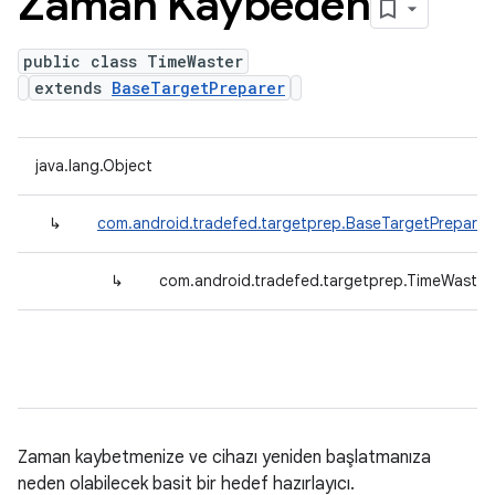
Zaman Kaybeden
public class TimeWaster
extends
BaseTargetPreparer
java.lang.Object
↳
com.android.tradefed.targetprep.BaseTargetPreparer
↳
com.android.tradefed.targetprep.TimeWaster
Zaman kaybetmenize ve cihazı yeniden başlatmanıza
neden olabilecek basit bir hedef hazırlayıcı.