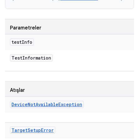
Parametreler
test
Info
Test
Information
Atışlar
Device
Not
Available
Exception
Target
Setup
Error