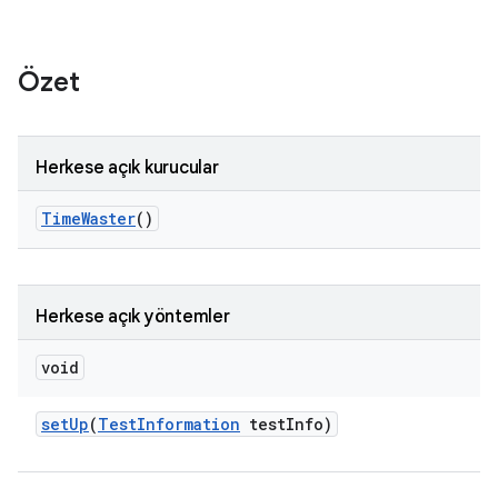
Özet
Herkese açık kurucular
Time
Waster
()
Herkese açık yöntemler
void
set
Up
(
Test
Information
test
Info)