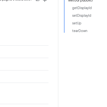
Metodi pubblici
getDisplayId
setDisplayId
setUp
tearDown