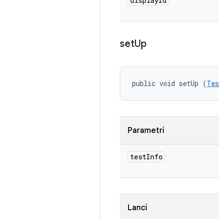
display
Id
set
Up
public void setUp (
Tes
Parametri
test
Info
Lanci