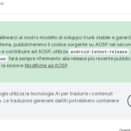
ch
llinearci al nostro modello di sviluppo trunk stabile e garantir
istema, pubblicheremo il codice sorgente su AOSP nel secon
 e contribuire ad AOSP, utilizza
android-latest-release
.
ase
farà sempre riferimento alla release più recente pubbli
a la sezione
Modifiche ad AOSP
.
gle utilizza la tecnologia AI per tradurre i contenuti
ta. Le traduzioni generate dall'AI potrebbero contenere
Questa