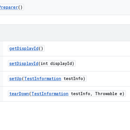
Preparer
()
get
Display
Id
()
set
Display
Id
(int display
Id)
set
Up
(
Test
Information
test
Info)
tear
Down
(
Test
Information
test
Info
,
Throwable e)