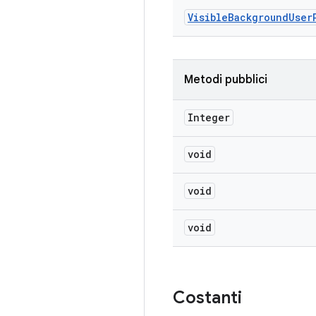
Visible
Background
User
Metodi pubblici
Integer
void
void
void
Costanti