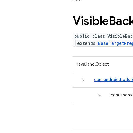
Visible
Bac
public class VisibleBa
extends
BaseTargetPre
java.lang.Object
↳
com.android.tradef
↳
com.androi