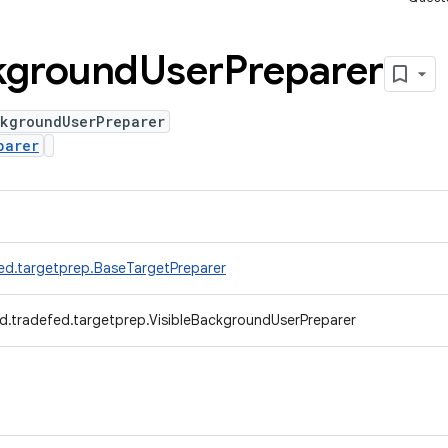
kground
User
Preparer
ckgroundUserPreparer
parer
ed.targetprep.BaseTargetPreparer
d.tradefed.targetprep.VisibleBackgroundUserPreparer