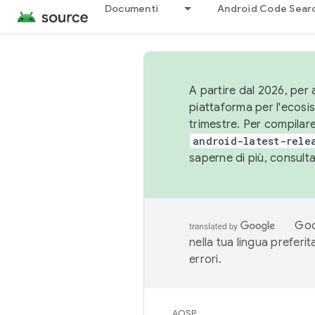
Documenti
Android Code Sear
A partire dal 2026, per a
piattaforma per l'ecos
trimestre. Per compilare
android-latest-rele
saperne di più, consult
Goo
nella tua lingua preferi
errori.
AOSP