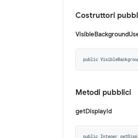
Costruttori pubbl
Visible
Background
Us
public VisibleBackgrou
Metodi pubblici
get
Display
Id
public Integer getDisp