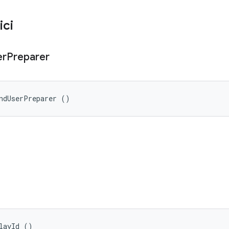
ici
er
Preparer
ndUserPreparer ()
layId ()