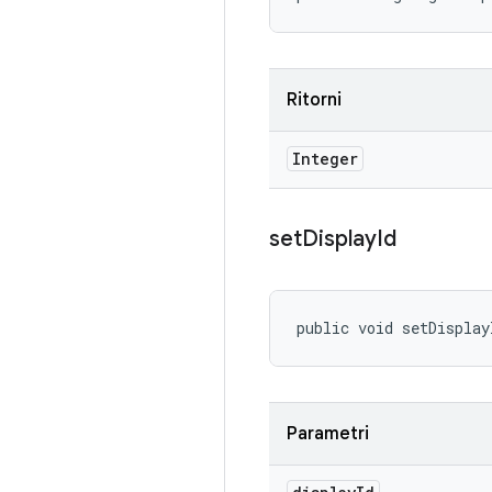
Ritorni
Integer
set
Display
Id
public void setDisplay
Parametri