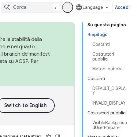
/
Accedi
Su questa pagina
Riepilogo
e la stabilità della
Costanti
do e nel quarto
 Il branch del manifest
Costruttori
pubblici
cata su AOSP. Per
Metodi pubblici
Costanti
DEFAULT_DISPLA
Y
INVALID_DISPLAY
Costruttori pubblici
VisibleBackgroun
dUserPreparer
 pagina è stata utile?