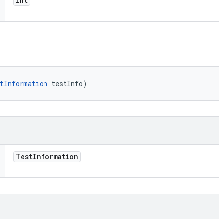
int
tInformation
 testInfo)
Test
Information