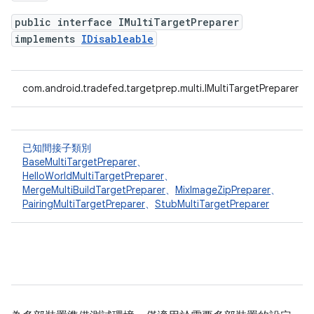
public interface IMultiTargetPreparer
implements
IDisableable
com.android.tradefed.targetprep.multi.IMultiTargetPreparer
已知間接子類別
BaseMultiTargetPreparer
、
HelloWorldMultiTargetPreparer
、
MergeMultiBuildTargetPreparer
、
MixImageZipPreparer
、
PairingMultiTargetPreparer
、
StubMultiTargetPreparer