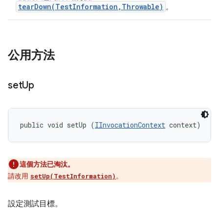
tearDown(TestInformation,Throwable)
。
公用方法
set
Up
public void setUp (
IInvocationContext
 context)
這個方法已淘汰。
請改用
。
setUp(TestInformation)
設定測試目標。