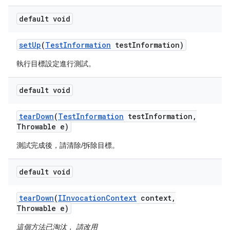
default void
set
Up
(
Test
Information
test
Information)
執行目標設定進行測試。
default void
tear
Down
(
Test
Information
test
Information
,
Throwable e)
測試完成後，請清除/拆除目標。
default void
tear
Down
(
IInvocation
Context
context
,
Throwable e)
這個方法已淘汰， 請改用