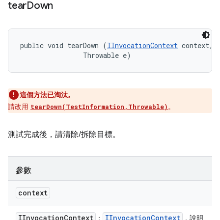
tear
Down
public void tearDown (
IInvocationContext
 context, 

                Throwable e)
這個方法已淘汰。
請改用
。
tearDown(TestInformation,Throwable)
測試完成後，請清除/拆除目標。
參數
context
IInvocation
Context
IInvocation
Context
：
，說明