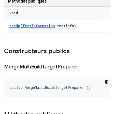
Méthodes publiques
void
set
Up
(
Test
Information
test
Info)
Constructeurs publics
Merge
Multi
Build
Target
Preparer
public MergeMultiBuildTargetPreparer ()