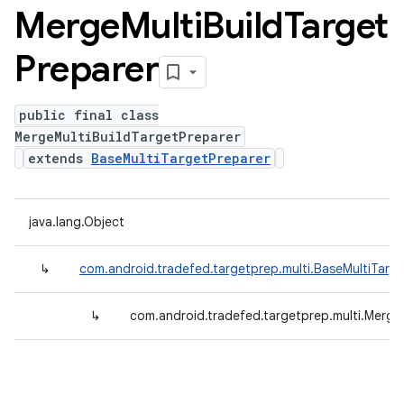
Merge
Multi
Build
Target
Preparer
public final class
MergeMultiBuildTargetPreparer
extends
BaseMultiTargetPreparer
java.lang.Object
↳
com.android.tradefed.targetprep.multi.BaseMultiTarg
↳
com.android.tradefed.targetprep.multi.Merge