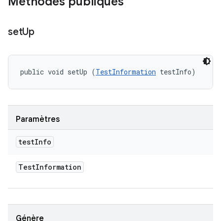
Méthodes publiques
set
Up
public void setUp (
TestInformation
 testInfo)
Paramètres
test
Info
Test
Information
Génère