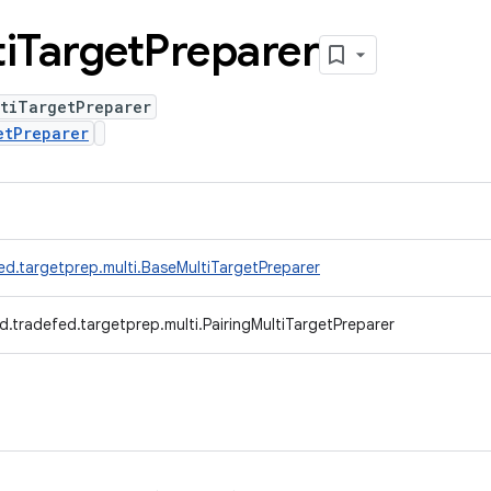
i
Target
Preparer
ltiTargetPreparer
etPreparer
ed.targetprep.multi.BaseMultiTargetPreparer
.tradefed.targetprep.multi.PairingMultiTargetPreparer