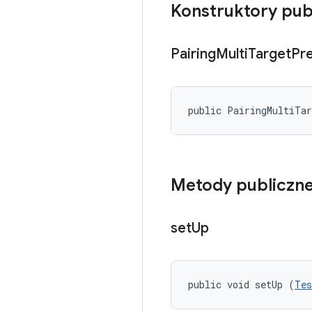
Konstruktory pub
Pairing
Multi
Target
Pr
public PairingMultiTa
Metody publiczn
set
Up
public void setUp (
Tes