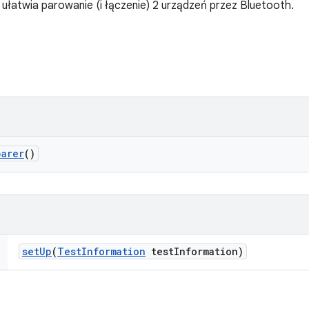
łatwia parowanie (i łączenie) 2 urządzeń przez Bluetooth.
parer
()
set
Up
(
Test
Information
test
Information)