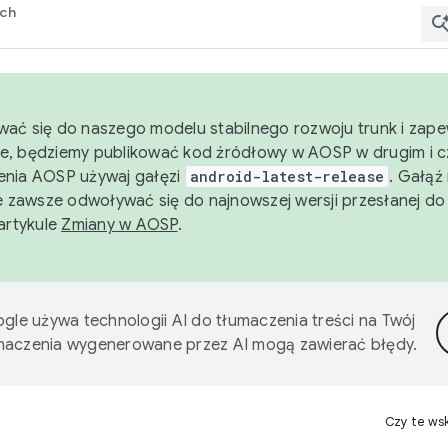
rch
wać się do naszego modelu stabilnego rozwoju trunk i zape
e, będziemy publikować kod źródłowy w AOSP w drugim i c
enia AOSP używaj gałęzi
android-latest-release
. Gałąź
 zawsze odwoływać się do najnowszej wersji przesłanej do
 artykule
Zmiany w AOSP
.
gle używa technologii AI do tłumaczenia treści na Twój
umaczenia wygenerowane przez AI mogą zawierać błędy.
Czy te ws