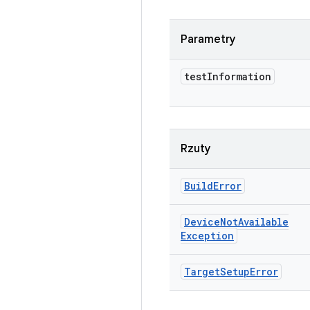
Parametry
test
Information
Rzuty
Build
Error
Device
Not
Available
Exception
Target
Setup
Error