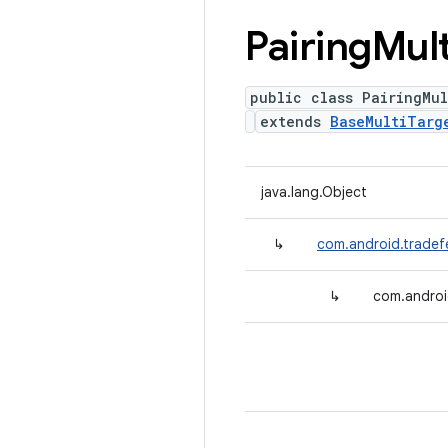
Pairing
Mult
public class PairingMu
extends
BaseMultiTarg
java.lang.Object
↳
com.android.tradef
↳
com.android