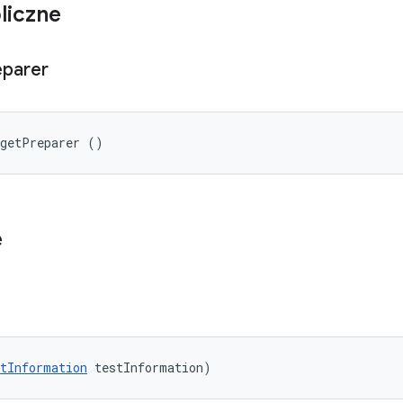
liczne
eparer
rgetPreparer ()
e
tInformation
 testInformation)