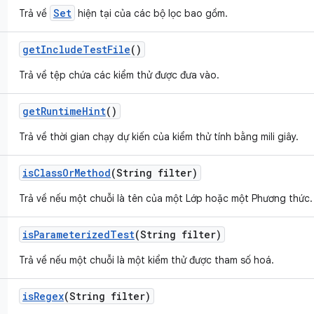
Set
Trả về
hiện tại của các bộ lọc bao gồm.
get
Include
Test
File
()
Trả về tệp chứa các kiểm thử được đưa vào.
get
Runtime
Hint
()
Trả về thời gian chạy dự kiến của kiểm thử tính bằng mili giây.
is
Class
Or
Method
(String filter)
Trả về nếu một chuỗi là tên của một Lớp hoặc một Phương thức.
is
Parameterized
Test
(String filter)
Trả về nếu một chuỗi là một kiểm thử được tham số hoá.
is
Regex
(String filter)