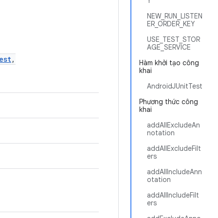
Y
NEW_RUN_LISTEN
ER_ORDER_KEY
USE_TEST_STOR
AGE_SERVICE
est
,
Hàm khởi tạo công
khai
AndroidJUnitTest
Phương thức công
khai
addAllExcludeAn
notation
addAllExcludeFilt
ers
addAllIncludeAnn
otation
addAllIncludeFilt
ers