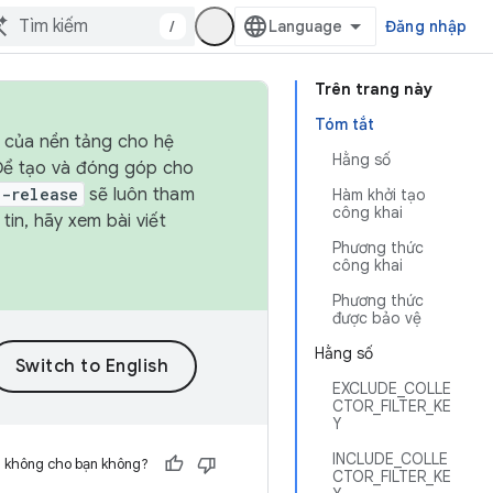
/
Đăng nhập
Trên trang này
Tóm tắt
h của nền tảng cho hệ
Hằng số
 Để tạo và đóng góp cho
t-release
sẽ luôn tham
Hàm khởi tạo
công khai
in, hãy xem bài viết
Phương thức
công khai
Phương thức
được bảo vệ
Hằng số
EXCLUDE_COLLE
CTOR_FILTER_KE
Y
INCLUDE_COLLE
h không cho bạn không?
CTOR_FILTER_KE