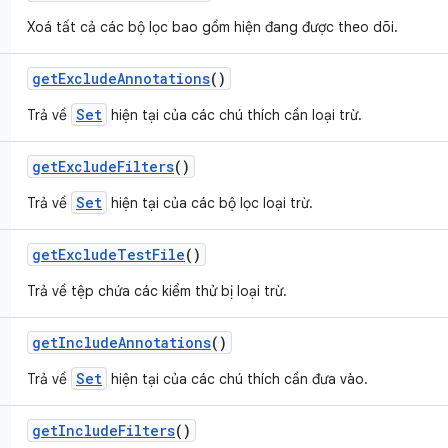
Xoá tất cả các bộ lọc bao gồm hiện đang được theo dõi.
get
Exclude
Annotations
()
Set
Trả về
hiện tại của các chú thích cần loại trừ.
get
Exclude
Filters
()
Set
Trả về
hiện tại của các bộ lọc loại trừ.
get
Exclude
Test
File
()
Trả về tệp chứa các kiểm thử bị loại trừ.
get
Include
Annotations
()
Set
Trả về
hiện tại của các chú thích cần đưa vào.
get
Include
Filters
()