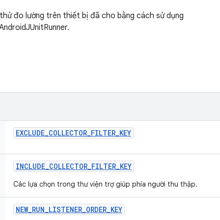
thử đo lường trên thiết bị đã cho bằng cách sử dụng
.AndroidJUnitRunner.
EXCLUDE
_
COLLECTOR
_
FILTER
_
KEY
INCLUDE
_
COLLECTOR
_
FILTER
_
KEY
Các lựa chọn trong thư viện trợ giúp phía người thu thập.
NEW
_
RUN
_
LISTENER
_
ORDER
_
KEY