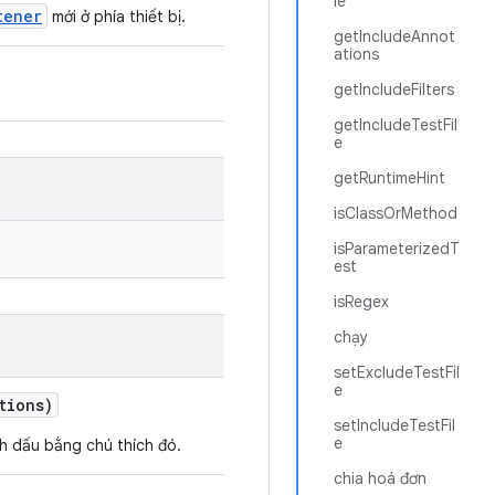
le
tener
mới ở phía thiết bị.
getIncludeAnnot
ations
getIncludeFilters
getIncludeTestFil
e
getRuntimeHint
isClassOrMethod
isParameterizedT
est
isRegex
chạy
setExcludeTestFil
e
tions)
setIncludeTestFil
e
nh dấu bằng chú thích đó.
chia hoá đơn