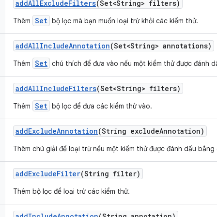
add
All
Exclude
Filters
(Set<String> filters)
Set
Thêm
bộ lọc mà bạn muốn loại trừ khỏi các kiểm thử.
add
All
Include
Annotation
(Set<String> annotations)
Set
Thêm
chú thích để đưa vào nếu một kiểm thử được đánh d
add
All
Include
Filters
(Set<String> filters)
Set
Thêm
bộ lọc để đưa các kiểm thử vào.
add
Exclude
Annotation
(String exclude
Annotation)
Thêm chú giải để loại trừ nếu một kiểm thử được đánh dấu bằng 
add
Exclude
Filter
(String filter)
Thêm bộ lọc để loại trừ các kiểm thử.
add
Include
Annotation
(String annotation)