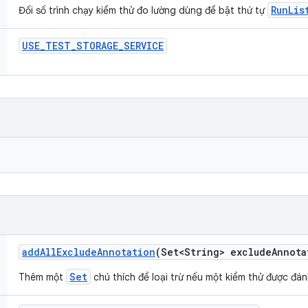
RunLis
Đối số trình chạy kiểm thử đo lường dùng để bật thứ tự
USE
_
TEST
_
STORAGE
_
SERVICE
add
All
Exclude
Annotation
(Set<String> exclude
Annota
Set
Thêm một
chú thích để loại trừ nếu một kiểm thử được đá