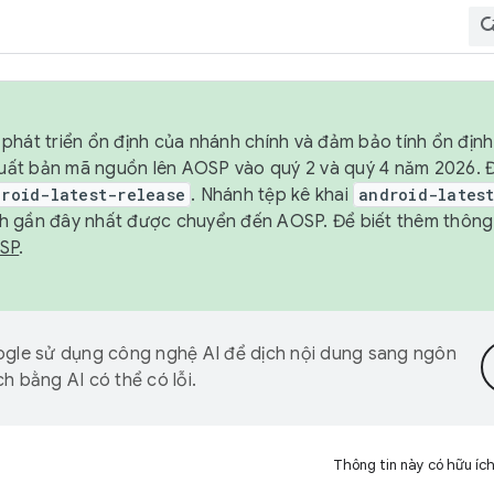
phát triển ổn định của nhánh chính và đảm bảo tính ổn địn
ẽ xuất bản mã nguồn lên AOSP vào quý 2 và quý 4 năm 2026.
droid-latest-release
. Nhánh tệp kê khai
android-lates
h gần đây nhất được chuyển đến AOSP. Để biết thêm thông t
OSP
.
gle sử dụng công nghệ AI để dịch nội dung sang ngôn
h bằng AI có thể có lỗi.
Thông tin này có hữu íc