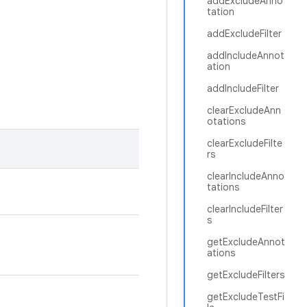
addExcludeAnno
tation
addExcludeFilter
addIncludeAnnot
ation
addIncludeFilter
clearExcludeAnn
otations
clearExcludeFilte
rs
clearIncludeAnno
tations
clearIncludeFilter
s
getExcludeAnnot
ations
getExcludeFilters
getExcludeTestFi