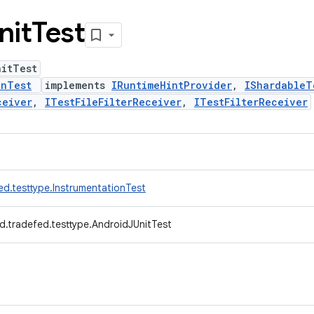
nit
Test
nitTest
onTest
implements
IRuntimeHintProvider
,
IShardableT
ceiver
,
ITestFileFilterReceiver
,
ITestFilterReceiver
ed.testtype.InstrumentationTest
d.tradefed.testtype.AndroidJUnitTest