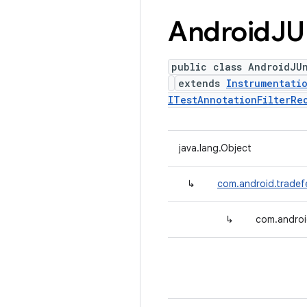
Android
JU
public class AndroidJU
extends
Instrumentati
ITestAnnotationFilterRe
java.lang.Object
↳
com.android.tradef
↳
com.androi