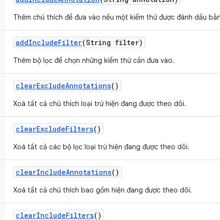
Thêm chú thích để đưa vào nếu một kiểm thử được đánh dấu bằn
add
Include
Filter
(String filter)
Thêm bộ lọc để chọn những kiểm thử cần đưa vào.
clear
Exclude
Annotations
()
Xoá tất cả chú thích loại trừ hiện đang được theo dõi.
clear
Exclude
Filters
()
Xoá tất cả các bộ lọc loại trừ hiện đang được theo dõi.
clear
Include
Annotations
()
Xoá tất cả chú thích bao gồm hiện đang được theo dõi.
clear
Include
Filters
()