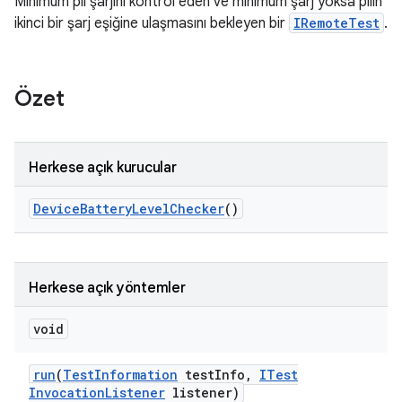
Minimum pil şarjını kontrol eden ve minimum şarj yoksa pilin
ikinci bir şarj eşiğine ulaşmasını bekleyen bir
IRemoteTest
.
Özet
Herkese açık kurucular
Device
Battery
Level
Checker
()
Herkese açık yöntemler
void
run
(
Test
Information
test
Info
,
ITest
Invocation
Listener
listener)