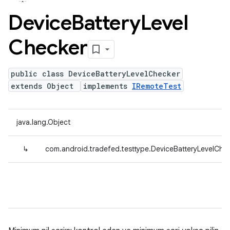
Device
Battery
Level
Checker
public class DeviceBatteryLevelChecker
extends Object
implements
IRemoteTest
java.lang.Object
↳
com.android.tradefed.testtype.DeviceBatteryLevelChe