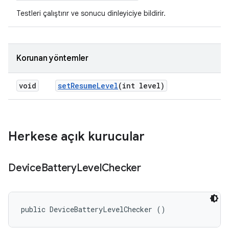
Testleri çalıştırır ve sonucu dinleyiciye bildirir.
Korunan yöntemler
void
set
Resume
Level
(int level)
Herkese açık kurucular
Device
Battery
Level
Checker
public DeviceBatteryLevelChecker ()