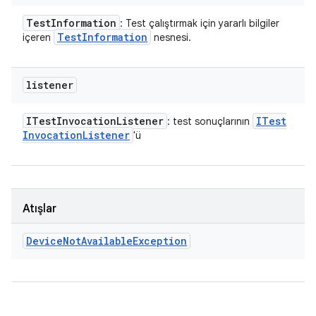
Test
Information
: Test çalıştırmak için yararlı bilgiler
Test
Information
içeren
nesnesi.
listener
ITest
Invocation
Listener
ITest
: test sonuçlarının
Invocation
Listener
'ü
Atışlar
Device
Not
Available
Exception