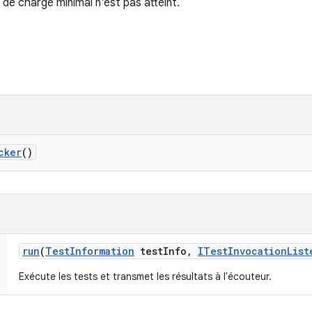
u de charge minimal n'est pas atteint.
cker
()
run
(
Test
Information
test
Info
,
ITest
Invocation
List
Exécute les tests et transmet les résultats à l'écouteur.