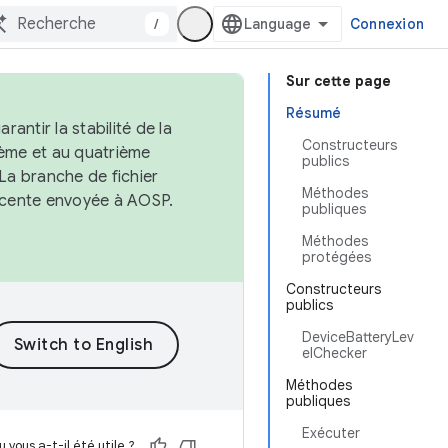
/
Connexion
Sur cette page
Résumé
antir la stabilité de la
Constructeurs
ème et au quatrième
publics
 La branche de fichier
Méthodes
récente envoyée à AOSP.
publiques
Méthodes
protégées
Constructeurs
publics
DeviceBatteryLev
elChecker
Méthodes
publiques
Exécuter
 vous a-t-il été utile ?