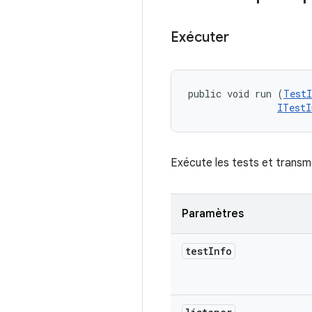
Exécuter
public void run (
TestI
ITestI
Exécute les tests et transme
Paramètres
test
Info