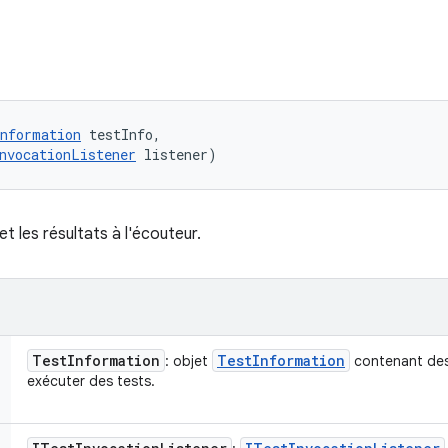
nformation
 testInfo, 

nvocationListener
 listener)
t les résultats à l'écouteur.
Test
Information
Test
Information
: objet
contenant des 
exécuter des tests.