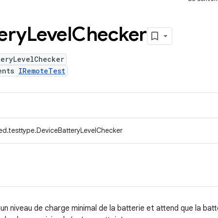
ery
Level
Checker
teryLevelChecker
ents
IRemoteTest
ed.testtype.DeviceBatteryLevelChecker
e un niveau de charge minimal de la batterie et attend que la bat