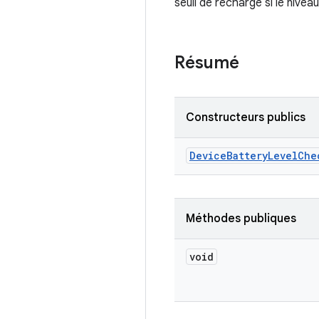
seuil de recharge si le nivea
Résumé
Constructeurs publics
Device
Battery
Level
Che
Méthodes publiques
void