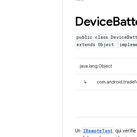
Device
Batt
public class DeviceBat
extends Object
implem
java.lang.Object
↳
com.android.tradef
Un
IRemoteTest
qui vérifi