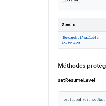
listener
Génère
Device
Not
Available
Exception
Méthodes protég
set
Resume
Level
protected void setRes