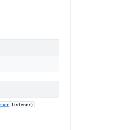
ener
listener)