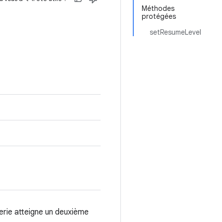
Méthodes
protégées
setResumeLevel
terie atteigne un deuxième