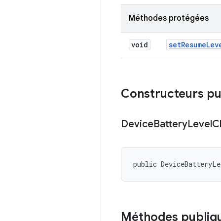
Méthodes protégées
void
set
Resume
Lev
Constructeurs pu
Device
Battery
Level
C
public DeviceBatteryLe
Méthodes publiq