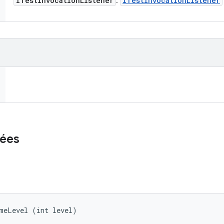
ITest
Invocation
Listener
ITest
Invocation
Listener
:
ées
umeLevel (int level)