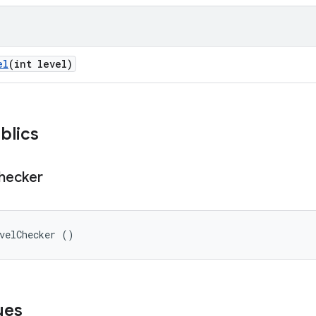
el
(int level)
blics
hecker
velChecker ()
ues