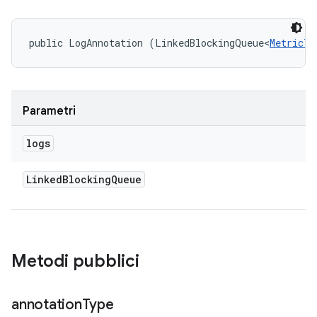
public LogAnnotation (LinkedBlockingQueue<
MetricTe
Parametri
logs
Linked
Blocking
Queue
Metodi pubblici
annotation
Type