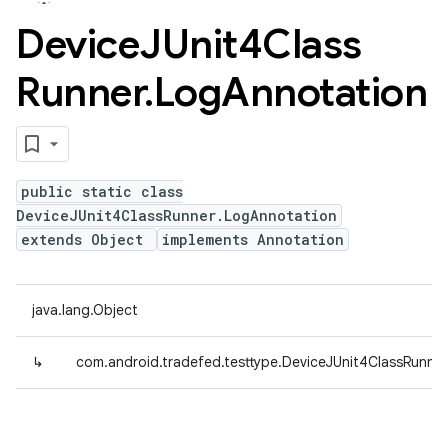
Device
JUnit4Class
Runner
.
Log
Annotation
public static class
DeviceJUnit4ClassRunner.LogAnnotation
extends Object
implements Annotation
java.lang.Object
↳
com.android.tradefed.testtype.DeviceJUnit4ClassRunne