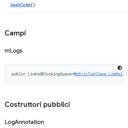
hash
Code
()
Campi
m
Logs
public LinkedBlockingQueue<
MetricTestCase.LogHolde
Costruttori pubblici
Log
Annotation