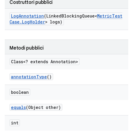
Costruttori pubblici
Log
Annotation
(Linked
Blocking
Queue<
Metric
Test
Case
.
Log
Holder
> logs)
Metodi pubblici
Class<? extends Annotation>
annotation
Type
()
boolean
equals
(Object other)
int