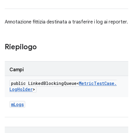
Annotazione fittizia destinata a trasferire i log ai reporter.
Riepilogo
Campi
public Linked
Blocking
Queue<
Metric
Test
Case
.
Log
Holder
>
m
Logs