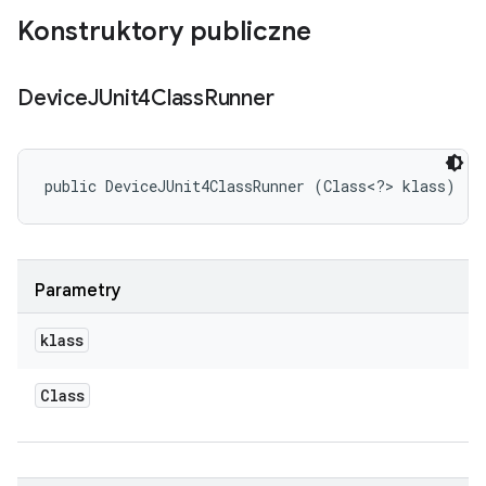
Konstruktory publiczne
Device
JUnit4Class
Runner
public DeviceJUnit4ClassRunner (Class<?> klass)
Parametry
klass
Class