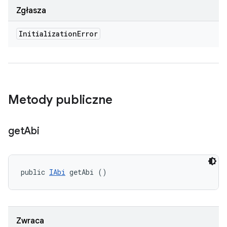
Zgłasza
Initialization
Error
Metody publiczne
get
Abi
public 
IAbi
 getAbi ()
Zwraca