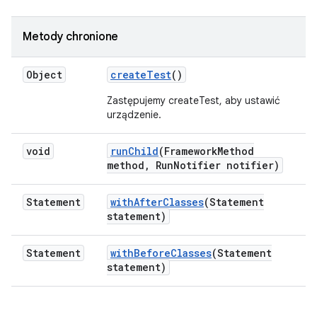
Metody chronione
Object
create
Test
()
Zastępujemy createTest, aby ustawić
urządzenie.
void
run
Child
(Framework
Method
method
,
Run
Notifier notifier)
Statement
with
After
Classes
(Statement
statement)
Statement
with
Before
Classes
(Statement
statement)