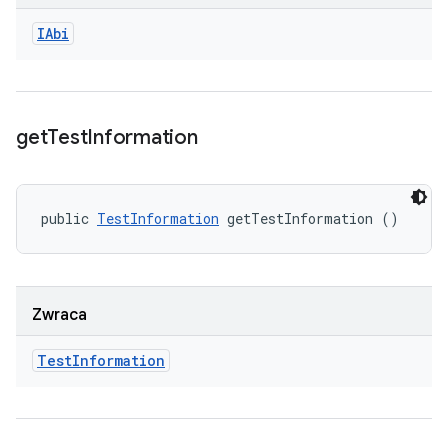
IAbi
get
Test
Information
public 
TestInformation
 getTestInformation ()
Zwraca
Test
Information