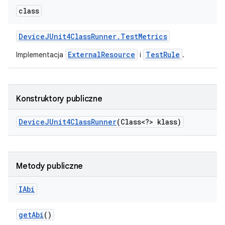
class
Device
JUnit4Class
Runner
.
Test
Metrics
ExternalResource
TestRule
Implementacja
i
.
Konstruktory publiczne
Device
JUnit4Class
Runner
(Class<?> klass)
Metody publiczne
IAbi
get
Abi
()