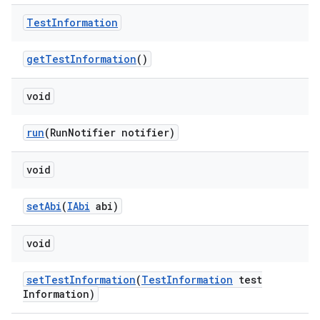
Test
Information
get
Test
Information
()
void
run
(Run
Notifier notifier)
void
set
Abi
(
IAbi
abi)
void
set
Test
Information
(
Test
Information
test
Information)