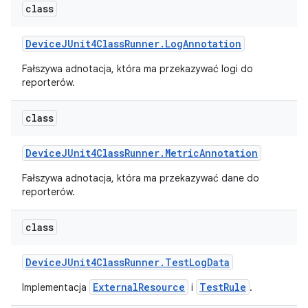
class
Device
JUnit4Class
Runner
.
Log
Annotation
Fałszywa adnotacja, która ma przekazywać logi do
reporterów.
class
Device
JUnit4Class
Runner
.
Metric
Annotation
Fałszywa adnotacja, która ma przekazywać dane do
reporterów.
class
Device
JUnit4Class
Runner
.
Test
Log
Data
ExternalResource
TestRule
Implementacja
i
.