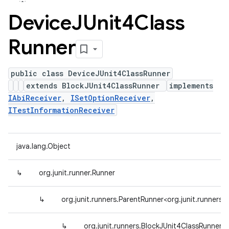
Device
JUnit4Class
Runner
public class DeviceJUnit4ClassRunner
extends BlockJUnit4ClassRunner
implements
IAbiReceiver
,
ISetOptionReceiver
,
ITestInformationReceiver
java.lang.Object
↳
org.junit.runner.Runner
↳
org.junit.runners.ParentRunner<org.junit.runner
↳
org.junit.runners.BlockJUnit4ClassRunner