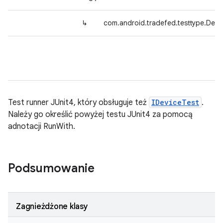
↳
com.android.tradefed.testtype.Devi
Test runner JUnit4, który obsługuje też
IDeviceTest
.
Należy go określić powyżej testu JUnit4 za pomocą
adnotacji RunWith.
Podsumowanie
Zagnieżdżone klasy