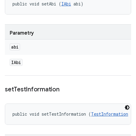
public void setAbi (
IAbi
 abi)
Parametry
abi
IAbi
set
Test
Information
public void setTestInformation (
TestInformation
 te