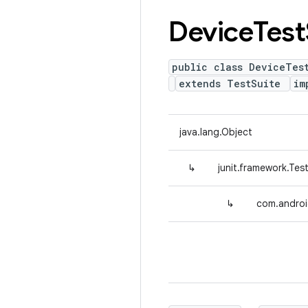
Device
Test
public class DeviceTes
extends TestSuite
im
java.lang.Object
↳
junit.framework.Tes
↳
com.androi