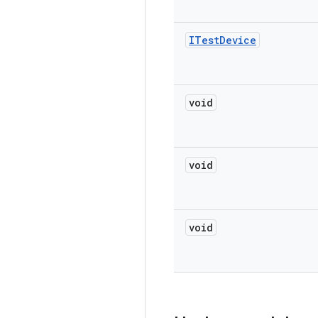
ITest
Device
void
void
void