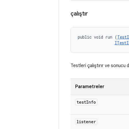
çalıştır
public void run (
TestI
ITestI
Testleri çalıştırır ve sonucu di
Parametreler
test
Info
listener