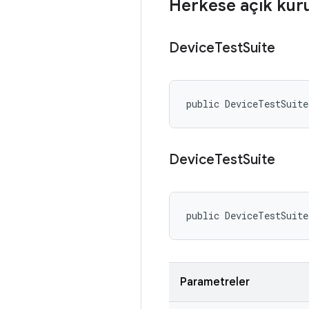
Herkese açık kur
Device
Test
Suite
public DeviceTestSuit
Device
Test
Suite
public DeviceTestSuit
Parametreler