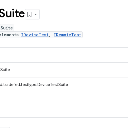
Suite
tSuite
plements
IDeviceTest
,
IRemoteTest
tSuite
d.tradefed.testtype.DeviceTestSuite