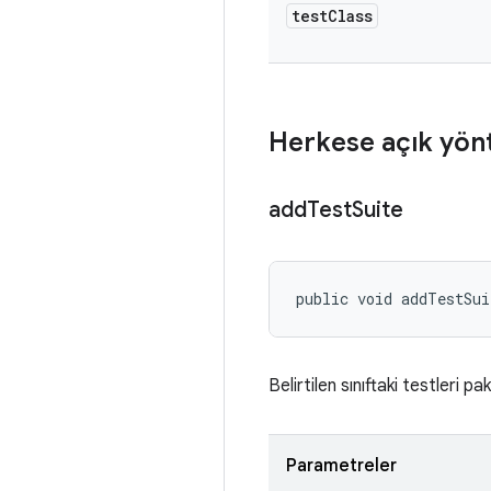
test
Class
Herkese açık yön
add
Test
Suite
public void addTestSui
Belirtilen sınıftaki testleri pa
Parametreler