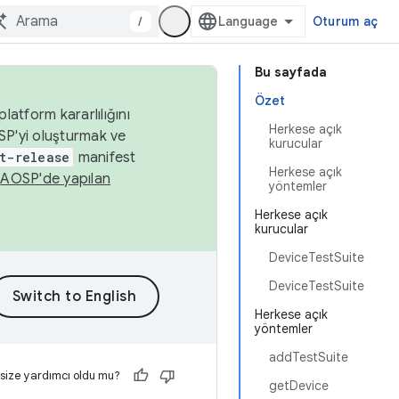
/
Oturum aç
Bu sayfada
Özet
latform kararlılığını
Herkese açık
SP'yi oluşturmak ve
kurucular
t-release
manifest
Herkese açık
n
AOSP'de yapılan
yöntemler
Herkese açık
kurucular
DeviceTestSuite
DeviceTestSuite
Herkese açık
yöntemler
addTestSuite
 size yardımcı oldu mu?
getDevice