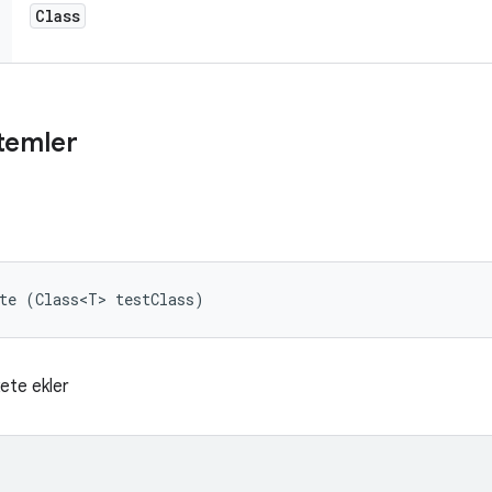
Class
temler
te (Class<T> testClass)
kete ekler