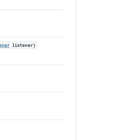
ener
listener)