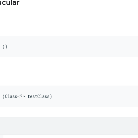
ucular
e ()
e (Class<?> testClass)