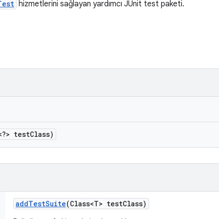
Test
hizmetlerini sağlayan yardımcı JUnit test paketi.
<?> test
Class)
add
Test
Suite
(Class<T> test
Class)