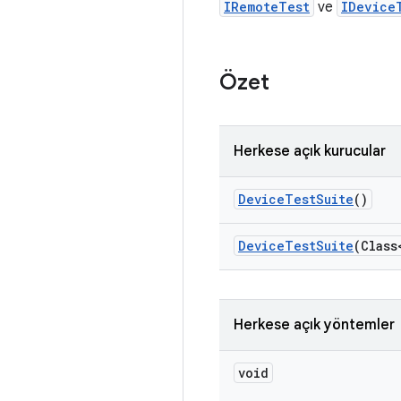
IRemoteTest
ve
IDevice
Özet
Herkese açık kurucular
Device
Test
Suite
()
Device
Test
Suite
(Class
Herkese açık yöntemler
void