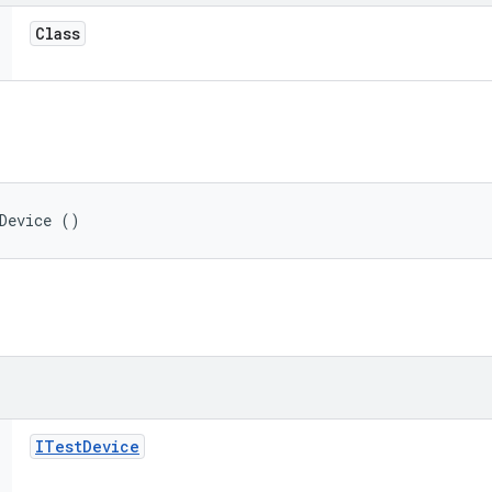
Class
Device ()
ITest
Device