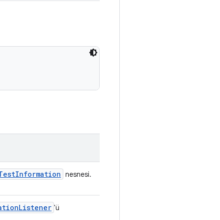
Test
Information
nesnesi.
ation
Listener
'ü