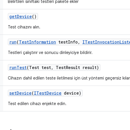
Belirtilen sınıftaki testleri pakete ekler
get
Device
()
Test cihazını alın.
run
(
Test
Information
test
Info
,
ITest
Invocation
List
Testleri çalıştırır ve sonucu dinleyiciye bildirir.
run
Test
(Test test
,
Test
Result result)
Cihazın dahil edilen teste iletilmesi için üst yöntemi geçersiz kılar
set
Device
(
ITest
Device
device)
Test edilen cihazı enjekte edin.