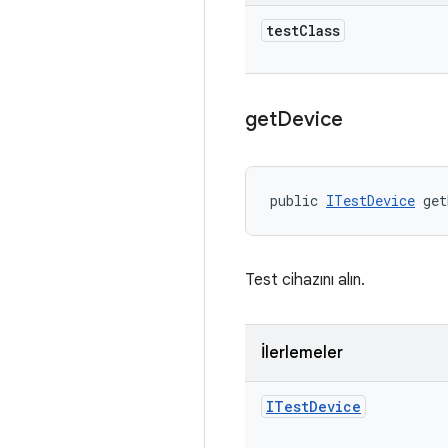
test
Class
get
Device
public 
ITestDevice
 get
Test cihazını alın.
İlerlemeler
ITest
Device