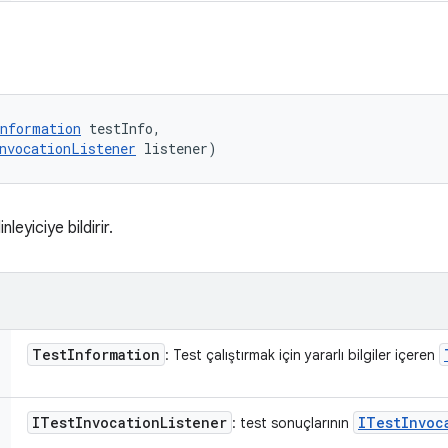
nformation
 testInfo, 

nvocationListener
 listener)
nleyiciye bildirir.
Test
Information
: Test çalıştırmak için yararlı bilgiler içeren
ITest
Invocation
Listener
ITest
Invoc
: test sonuçlarının