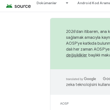
Dokümanlar
Android Kod Arama
2026'dan itibaren, ana k
sağlamak amacıyla kayn
AOSP'ye katkıda bulunm
dalı her zaman AOSP'ye 
değişiklikler
başlıklı maka
Goog
zeka teknolojisini kullanı
AOSP