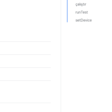
çalıştır
runTest
setDevice