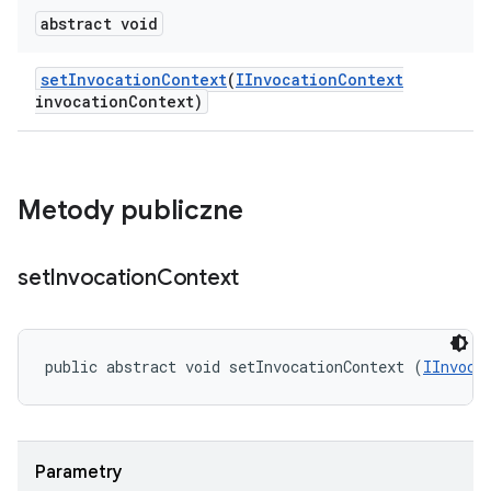
abstract void
set
Invocation
Context
(
IInvocation
Context
invocation
Context)
Metody publiczne
set
Invocation
Context
public abstract void setInvocationContext (
IInvoca
Parametry