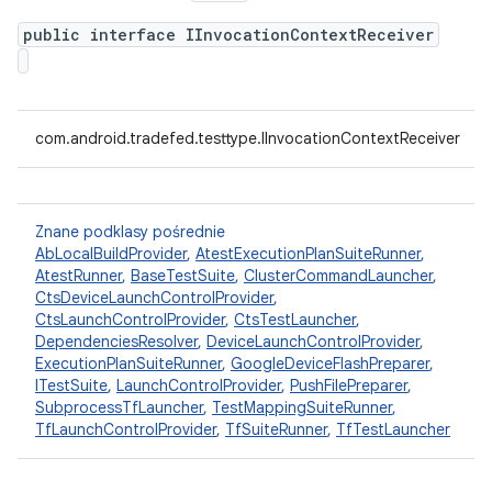
public interface IInvocationContextReceiver
com.android.tradefed.testtype.IInvocationContextReceiver
Znane podklasy pośrednie
AbLocalBuildProvider
,
AtestExecutionPlanSuiteRunner
,
AtestRunner
,
BaseTestSuite
,
ClusterCommandLauncher
,
CtsDeviceLaunchControlProvider
,
CtsLaunchControlProvider
,
CtsTestLauncher
,
DependenciesResolver
,
DeviceLaunchControlProvider
,
ExecutionPlanSuiteRunner
,
GoogleDeviceFlashPreparer
,
ITestSuite
,
LaunchControlProvider
,
PushFilePreparer
,
SubprocessTfLauncher
,
TestMappingSuiteRunner
,
TfLaunchControlProvider
,
TfSuiteRunner
,
TfTestLauncher