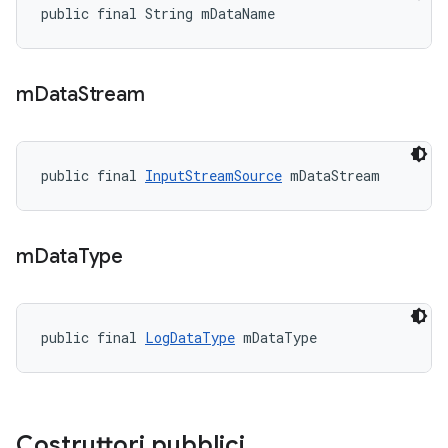
public final String mDataName
m
Data
Stream
public final 
InputStreamSource
 mDataStream
m
Data
Type
public final 
LogDataType
 mDataType
Costruttori pubblici