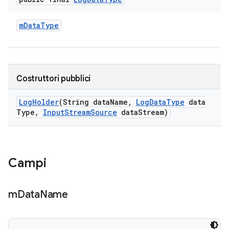
m
Data
Type
Costruttori pubblici
Log
Holder
(String data
Name
,
Log
Data
Type
data
Type
,
Input
Stream
Source
data
Stream)
Campi
m
Data
Name