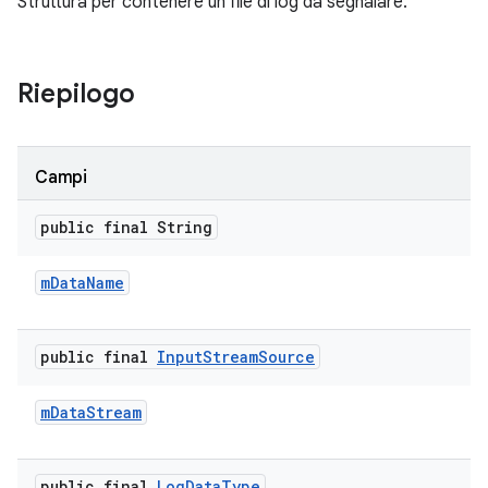
Struttura per contenere un file di log da segnalare.
Riepilogo
Campi
public final String
m
Data
Name
public final
Input
Stream
Source
m
Data
Stream
public final
Log
Data
Type