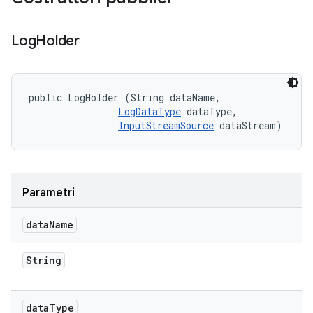
Log
Holder
public LogHolder (String dataName, 

LogDataType
 dataType, 

InputStreamSource
 dataStream)
Parametri
data
Name
String
data
Type