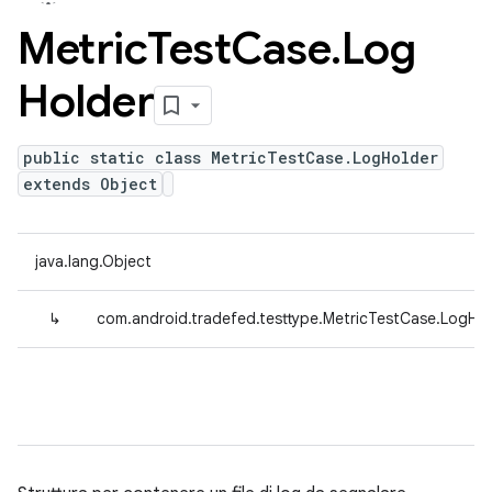
Metric
Test
Case
.
Log
Holder
public static class MetricTestCase.LogHolder
extends Object
java.lang.Object
↳
com.android.tradefed.testtype.MetricTestCase.LogHol