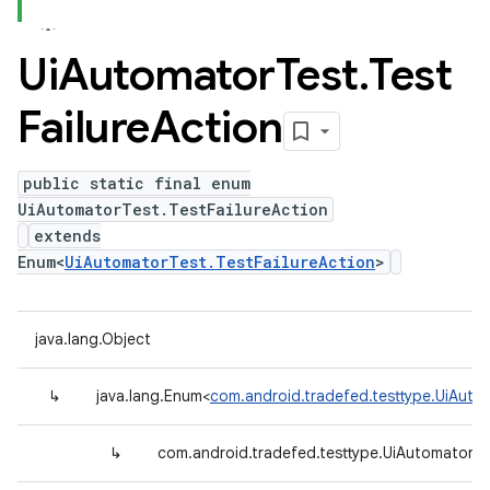
Ui
Automator
Test
.
Test
Failure
Action
public static final enum
UiAutomatorTest.TestFailureAction
extends
Enum<
UiAutomatorTest.TestFailureAction
>
java.lang.Object
↳
java.lang.Enum<
com.android.tradefed.testtype.UiAutom
↳
com.android.tradefed.testtype.UiAutomatorTes