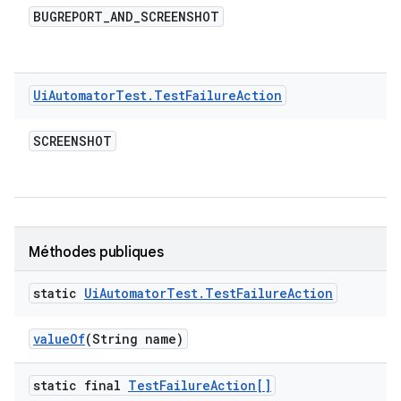
BUGREPORT
_
AND
_
SCREENSHOT
Ui
Automator
Test
.
Test
Failure
Action
SCREENSHOT
Méthodes publiques
static
Ui
Automator
Test
.
Test
Failure
Action
value
Of
(String name)
static final
Test
Failure
Action[]