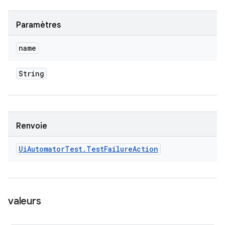
Paramètres
name
String
Renvoie
Ui
Automator
Test
.
Test
Failure
Action
valeurs