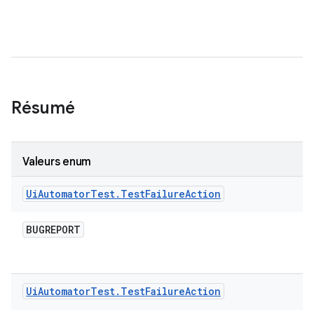
Résumé
Valeurs enum
Ui
Automator
Test
.
Test
Failure
Action
BUGREPORT
Ui
Automator
Test
.
Test
Failure
Action