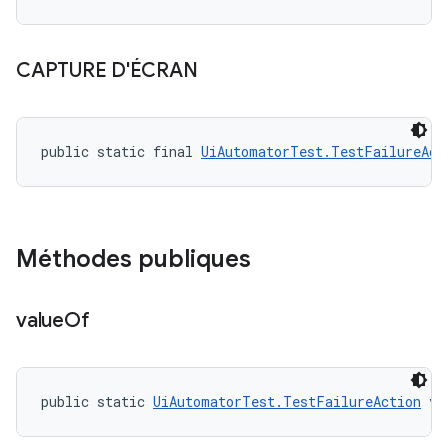
CAPTURE D'ÉCRAN
public static final 
UiAutomatorTest.TestFailureAct
Méthodes publiques
value
Of
public static 
UiAutomatorTest.TestFailureAction
 va