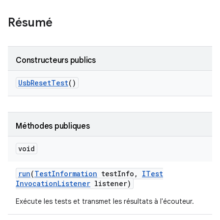
Résumé
Constructeurs publics
Usb
Reset
Test
()
Méthodes publiques
void
run
(
Test
Information
test
Info
,
ITest
Invocation
Listener
listener)
Exécute les tests et transmet les résultats à l'écouteur.