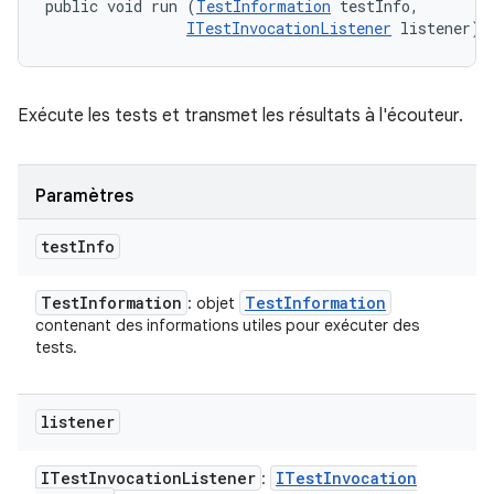
public void run (
TestInformation
 testInfo, 

ITestInvocationListener
 listener)
Exécute les tests et transmet les résultats à l'écouteur.
Paramètres
test
Info
Test
Information
Test
Information
: objet
contenant des informations utiles pour exécuter des
tests.
listener
ITest
Invocation
Listener
ITest
Invocation
: