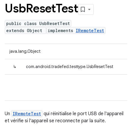
Usb
Reset
Test
public class UsbResetTest
extends Object
implements
IRemoteTest
java.lang.Object
↳
com.android.tradefed.testtype.UsbResetTest
Un
IRemoteTest
qui réinitialise le port USB de l'appareil
et vérifie si l'appareil se reconnecte par la suite.