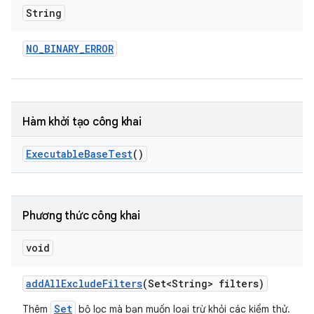
String
NO
_
BINARY
_
ERROR
Hàm khởi tạo công khai
Executable
Base
Test
()
Phương thức công khai
void
add
All
Exclude
Filters
(Set<String> filters)
Set
Thêm
bộ lọc mà bạn muốn loại trừ khỏi các kiểm thử.