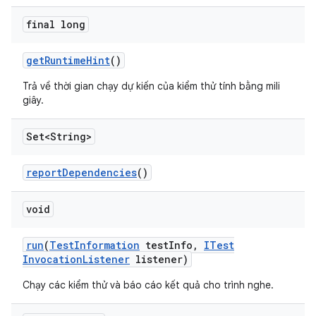
final long
get
Runtime
Hint
()
Trả về thời gian chạy dự kiến của kiểm thử tính bằng mili
giây.
Set<String>
report
Dependencies
()
void
run
(
Test
Information
test
Info
,
ITest
Invocation
Listener
listener)
Chạy các kiểm thử và báo cáo kết quả cho trình nghe.