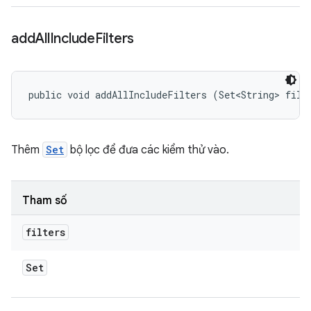
add
All
Include
Filters
public void addAllIncludeFilters (Set<String> filt
Thêm
Set
bộ lọc để đưa các kiểm thử vào.
Tham số
filters
Set