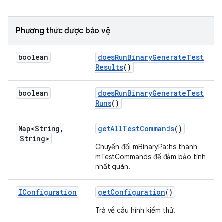
Phương thức được bảo vệ
boolean
does
Run
Binary
Generate
Test
Results
()
boolean
does
Run
Binary
Generate
Test
Runs
()
Map<String
,
get
All
Test
Commands
()
String>
Chuyển đổi mBinaryPaths thành
mTestCommands để đảm bảo tính
nhất quán.
IConfiguration
get
Configuration
()
Trả về cấu hình kiểm thử.