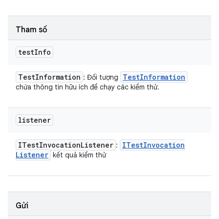
Tham số
test
Info
Test
Information
Test
Information
: Đối tượng
chứa thông tin hữu ích để chạy các kiểm thử.
listener
ITest
Invocation
Listener
ITest
Invocation
:
Listener
kết quả kiểm thử
Gửi