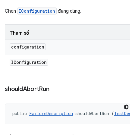
Chèn
IConfiguration
đang dùng.
Tham số
configuration
IConfiguration
should
Abort
Run
public 
FailureDescription
 shouldAbortRun (
TestDesc