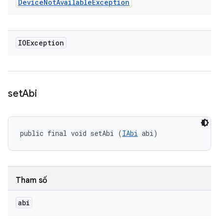
Device
Not
Available
Exception
IOException
set
Abi
public final void setAbi (
IAbi
 abi)
Tham số
abi