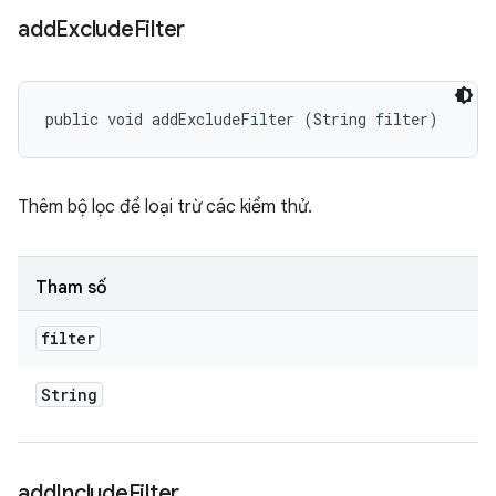
add
Exclude
Filter
public void addExcludeFilter (String filter)
Thêm bộ lọc để loại trừ các kiểm thử.
Tham số
filter
String
add
Include
Filter