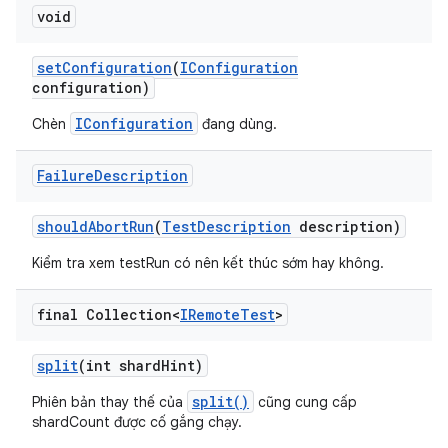
void
set
Configuration
(
IConfiguration
configuration)
IConfiguration
Chèn
đang dùng.
Failure
Description
should
Abort
Run
(
Test
Description
description)
Kiểm tra xem testRun có nên kết thúc sớm hay không.
final Collection<
IRemote
Test
>
split
(int shard
Hint)
split()
Phiên bản thay thế của
cũng cung cấp
shardCount được cố gắng chạy.