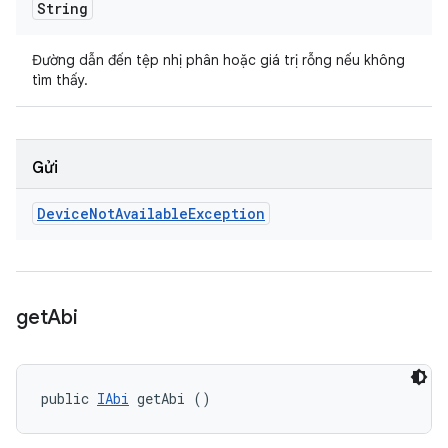
String
Đường dẫn đến tệp nhị phân hoặc giá trị rỗng nếu không
tìm thấy.
Gửi
Device
Not
Available
Exception
get
Abi
public 
IAbi
 getAbi ()