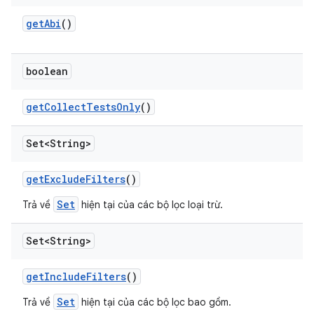
get
Abi
()
boolean
get
Collect
Tests
Only
()
Set<String>
get
Exclude
Filters
()
Set
Trả về
hiện tại của các bộ lọc loại trừ.
Set<String>
get
Include
Filters
()
Set
Trả về
hiện tại của các bộ lọc bao gồm.