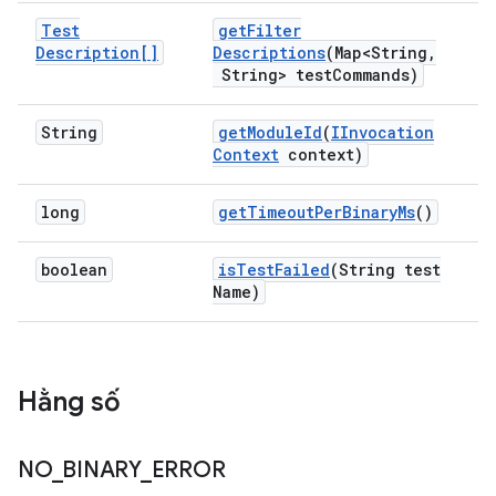
Test
get
Filter
Description[]
Descriptions
(Map<String
,
String> test
Commands)
String
get
Module
Id
(
IInvocation
Context
context)
long
get
Timeout
Per
Binary
Ms
()
boolean
is
Test
Failed
(String test
Name)
Hằng số
NO
_
BINARY
_
ERROR