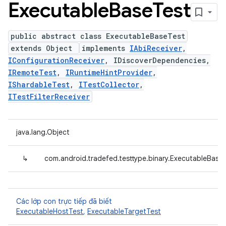
Executable
Base
Test
public abstract class ExecutableBaseTest
extends Object
implements
IAbiReceiver
,
IConfigurationReceiver
, IDiscoverDependencies,
IRemoteTest
,
IRuntimeHintProvider
,
IShardableTest
,
ITestCollector
,
ITestFilterReceiver
java.lang.Object
↳
com.android.tradefed.testtype.binary.ExecutableBase
Các lớp con trực tiếp đã biết
ExecutableHostTest
,
ExecutableTargetTest