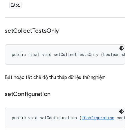
IAbi
set
Collect
Tests
Only
public final void setCollectTestsOnly (boolean sho
Bật hoặc tắt chế độ thu thập dữ liệu thử nghiệm
set
Configuration
public void setConfiguration (
IConfiguration
 confi