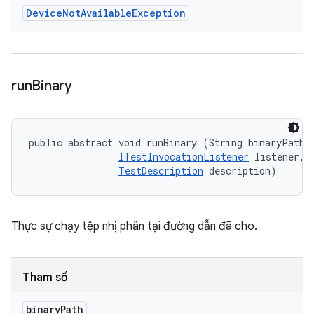
Device
Not
Available
Exception
run
Binary
public abstract void runBinary (String binaryPath, 
ITestInvocationListener
 listener, 

TestDescription
 description)
Thực sự chạy tệp nhị phân tại đường dẫn đã cho.
Tham số
binary
Path