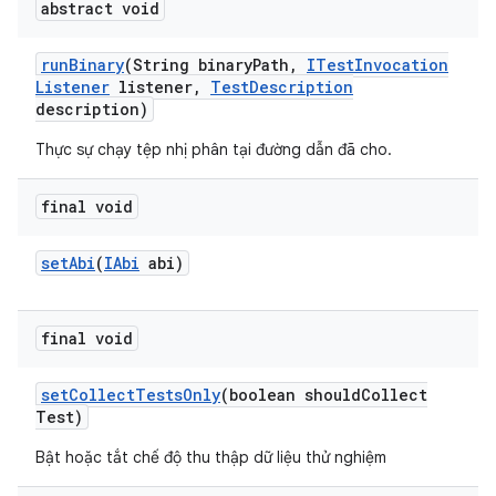
abstract void
run
Binary
(String binary
Path
,
ITest
Invocation
Listener
listener
,
Test
Description
description)
Thực sự chạy tệp nhị phân tại đường dẫn đã cho.
final void
set
Abi
(
IAbi
abi)
final void
set
Collect
Tests
Only
(boolean should
Collect
Test)
Bật hoặc tắt chế độ thu thập dữ liệu thử nghiệm