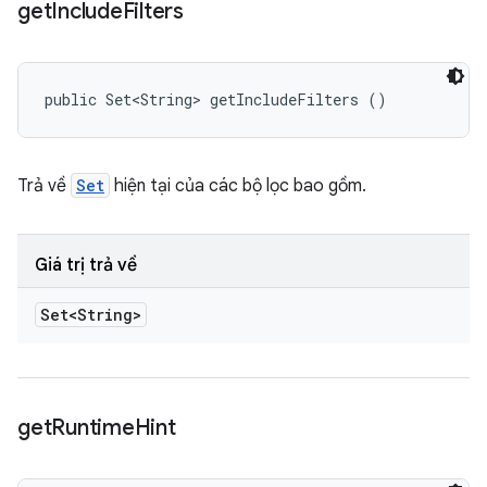
get
Include
Filters
public Set<String> getIncludeFilters ()
Trả về
Set
hiện tại của các bộ lọc bao gồm.
Giá trị trả về
Set<String>
get
Runtime
Hint