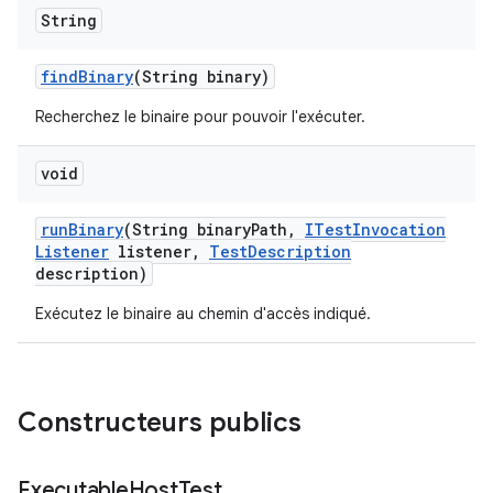
String
find
Binary
(String binary)
Recherchez le binaire pour pouvoir l'exécuter.
void
run
Binary
(String binary
Path
,
ITest
Invocation
Listener
listener
,
Test
Description
description)
Exécutez le binaire au chemin d'accès indiqué.
Constructeurs publics
Executable
Host
Test