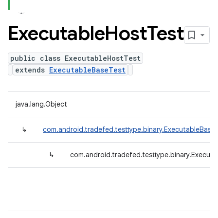
Executable
Host
Test
public class ExecutableHostTest
extends
ExecutableBaseTest
java.lang.Object
↳
com.android.tradefed.testtype.binary.ExecutableBase
↳
com.android.tradefed.testtype.binary.Execut