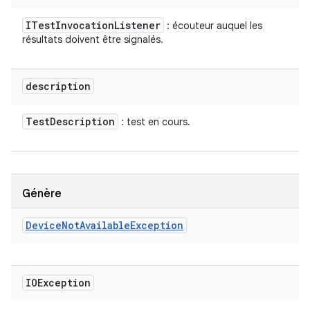
ITest
Invocation
Listener
: écouteur auquel les
résultats doivent être signalés.
description
Test
Description
: test en cours.
Génère
Device
Not
Available
Exception
IOException