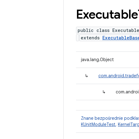
Executable
public class Executabl
extends
ExecutableBas
java.lang.Object
↳
com.android.tradef
↳
com.androi
Znane bezpośrednie podkla
KUnitModuleTest
,
KernelTar