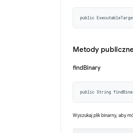
public ExecutableTarg
Metody publiczn
find
Binary
public String findBina
Wyszukaj plik binarny, aby 