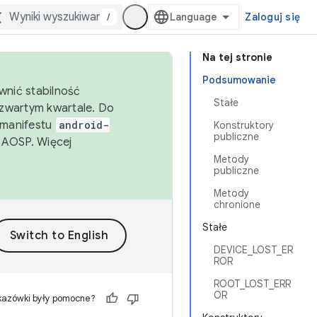
/
Zaloguj się
Na tej stronie
Podsumowanie
wnić stabilność
Stałe
zwartym kwartale. Do
 manifestu
android-
Konstruktory
publiczne
 AOSP. Więcej
Metody
publiczne
Metody
chronione
Stałe
DEVICE_LOST_ER
ROR
ROOT_LOST_ERR
OR
kazówki były pomocne?