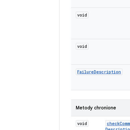
void
void
Failure
Description
Metody chronione
void
check
Comm
Descripti