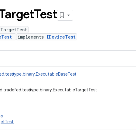
Target
Test
eTargetTest
eTest
implements
IDeviceTest
ed.testtype.binary.ExecutableBaseTest
d.tradefed.testtype.binary.ExecutableTargetTest
sy
getTest