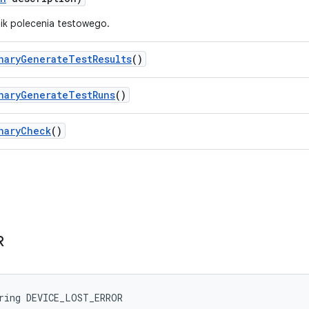
ik polecenia testowego.
nary
Generate
Test
Results
()
nary
Generate
Test
Runs
()
nary
Check
()
R
ring DEVICE_LOST_ERROR