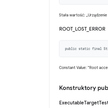
Stała wartość: „Urządzenie
ROOT
_
LOST
_
ERROR
public static final S
Constant Value: "Root acces
Konstruktory pub
Executable
Target
Tes