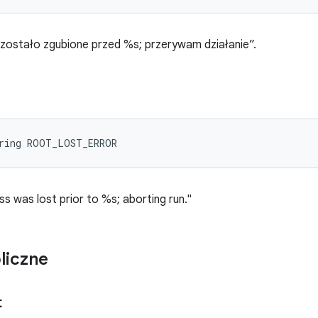
 zostało zgubione przed %s; przerywam działanie”.
tring ROOT_LOST_ERROR
s was lost prior to %s; aborting run."
liczne
t