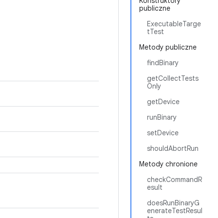
Konstruktory
publiczne
ExecutableTarge
tTest
Metody publiczne
findBinary
getCollectTests
Only
getDevice
runBinary
setDevice
shouldAbortRun
Metody chronione
checkCommandR
esult
doesRunBinaryG
enerateTestResul