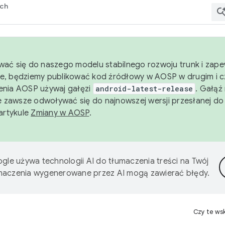
rch
wać się do naszego modelu stabilnego rozwoju trunk i zape
e, będziemy publikować kod źródłowy w AOSP w drugim i c
enia AOSP używaj gałęzi
android-latest-release
. Gałąź
 zawsze odwoływać się do najnowszej wersji przesłanej do
 artykule
Zmiany w AOSP
.
gle używa technologii AI do tłumaczenia treści na Twój
umaczenia wygenerowane przez AI mogą zawierać błędy.
Czy te ws