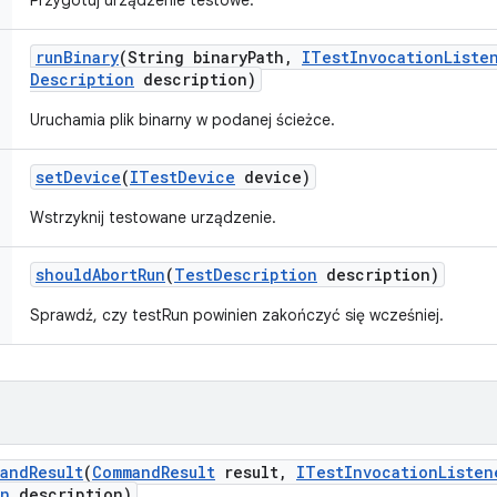
Przygotuj urządzenie testowe.
run
Binary
(String binary
Path
,
ITest
Invocation
Liste
Description
description)
Uruchamia plik binarny w podanej ścieżce.
set
Device
(
ITest
Device
device)
Wstrzyknij testowane urządzenie.
should
Abort
Run
(
Test
Description
description)
Sprawdź, czy testRun powinien zakończyć się wcześniej.
and
Result
(
Command
Result
result
,
ITest
Invocation
Listen
on
description)