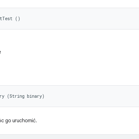
etTest ()
e
ry (String binary)
móc go uruchomić.