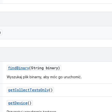
)
find
Binary
(String binary)
Wyszukaj plik binarny, aby móc go uruchomić.
get
Collect
Tests
Only
()
get
Device
()