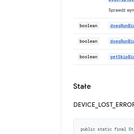
Sprawdź wyn
boolean
does
Run
Bi
boolean
does
Run
Bi
boolean
get
Skip
Bi
Stałe
DEVICE
_
LOST
_
ERRO
public static final St