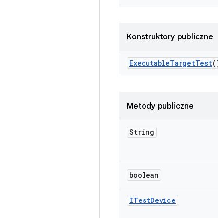
Konstruktory publiczne
Executable
Target
Test
(
Metody publiczne
String
boolean
ITest
Device