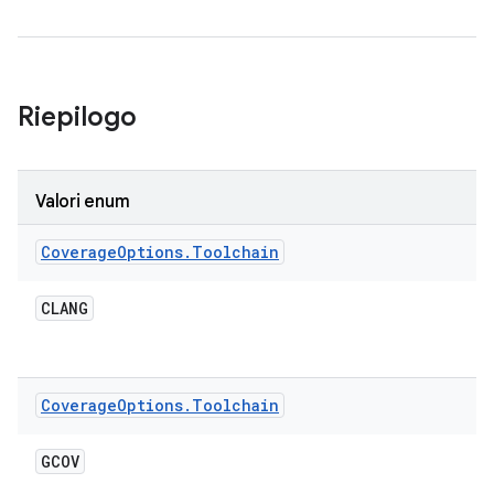
Riepilogo
Valori enum
Coverage
Options
.
Toolchain
CLANG
Coverage
Options
.
Toolchain
GCOV