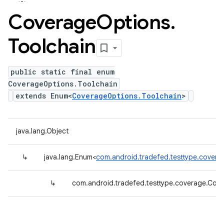
Coverage
Options
.
Toolchain
public static final enum
CoverageOptions.Toolchain
extends Enum<
CoverageOptions.Toolchain
>
java.lang.Object
↳
java.lang.Enum<
com.android.tradefed.testtype.covera
↳
com.android.tradefed.testtype.coverage.Cov