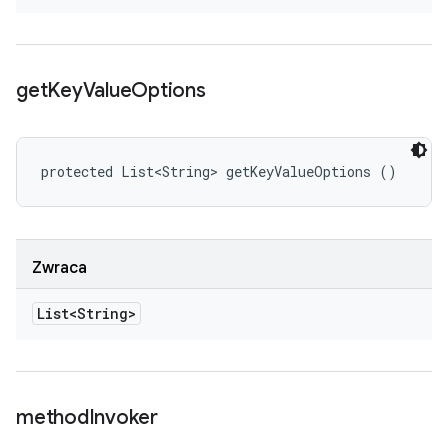
get
Key
Value
Options
protected List<String> getKeyValueOptions ()
Zwraca
List<String>
method
Invoker