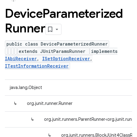
Device
Parameterized
Runner
public class DeviceParameterizedRunner
extends JUnitParamsRunner
implements
IAbiReceiver
,
ISetOptionReceiver
,
ITestInformationReceiver
java.lang.Object
↳
org.junit.runner.Runner
↳
org.junit.runners.ParentRunner<org.junit.ru
↳
org.junit.runners.BlockJUnit4ClassRu