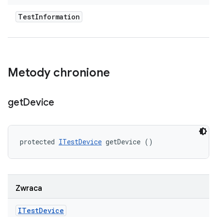
Test
Information
Metody chronione
get
Device
protected 
ITestDevice
 getDevice ()
Zwraca
ITest
Device