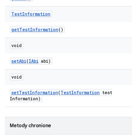
Test
Information
get
Test
Information
()
void
set
Abi
(
IAbi
abi)
void
set
Test
Information
(
Test
Information
test
Information)
Metody chronione