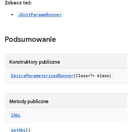
Zobacz też:
JUnitParamsRunner
Podsumowanie
Konstruktory publiczne
Device
Parameterized
Runner
(Class<?> klass)
Metody publiczne
IAbi
get
Abi
()