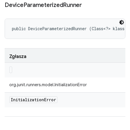
Device
Parameterized
Runner
public DeviceParameterizedRunner (Class<?> klass)
Zgłasza
org.junit.runners.model.InitializationError
Initialization
Error