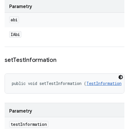
Parametry
abi
IAbi
set
Test
Information
public void setTestInformation (
TestInformation
 te
Parametry
test
Information