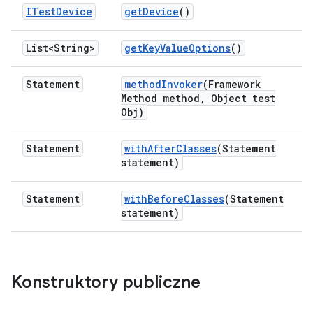
ITest
Device
get
Device
()
List<String>
get
Key
Value
Options
()
Statement
method
Invoker
(Framework
Method method
,
Object test
Obj)
Statement
with
After
Classes
(Statement
statement)
Statement
with
Before
Classes
(Statement
statement)
Konstruktory publiczne