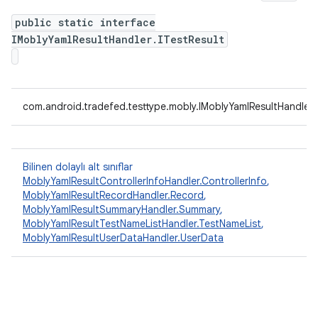
public static interface
IMoblyYamlResultHandler.ITestResult
com.android.tradefed.testtype.mobly.IMoblyYamlResultHandler.I
Bilinen dolaylı alt sınıflar
MoblyYamlResultControllerInfoHandler.ControllerInfo
,
MoblyYamlResultRecordHandler.Record
,
MoblyYamlResultSummaryHandler.Summary
,
MoblyYamlResultTestNameListHandler.TestNameList
,
MoblyYamlResultUserDataHandler.UserData