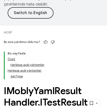
çevirilerinde hata olabilir.
AOSP
Bu size yardımcı oldu mu?
Bu sayfada
Özet
Herkese açık yöntemler
Herkese açık yöntemler
getType
IMobly
Yaml
Result
Handler
.
ITest
Result