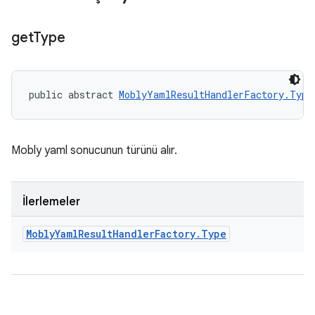
get
Type
public abstract 
MoblyYamlResultHandlerFactory.Type
Mobly yaml sonucunun türünü alır.
İlerlemeler
Mobly
Yaml
Result
Handler
Factory
.
Type