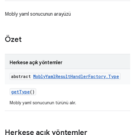
Mobly yaml sonucunun arayüzü
Özet
Herkese açık yöntemler
abstract
Mobly
Yaml
Result
Handler
Factory
.
Type
get
Type
()
Mobly yaml sonucunun türünü alır.
Herkese açık yöntemler