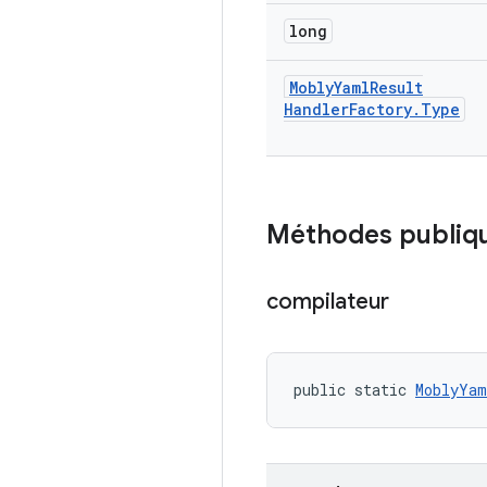
long
Mobly
Yaml
Result
Handler
Factory
.
Type
Méthodes publiq
compilateur
public static 
MoblyYam