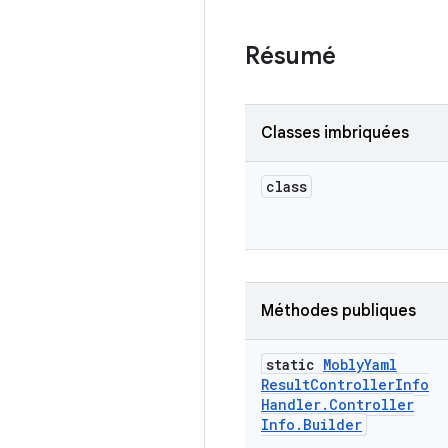
Résumé
Classes imbriquées
class
Méthodes publiques
static
Mobly
Yaml
Result
Controller
Info
Handler
.
Controller
Info
.
Builder