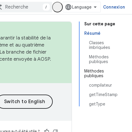
/
Connexion
Sur cette page
Résumé
antir la stabilité de la
Classes
ème et au quatrième
imbriquées
 La branche de fichier
Méthodes
récente envoyée à AOSP.
publiques
Méthodes
publiques
compilateur
getTimeStamp
getType
 vous a-t-il été utile ?