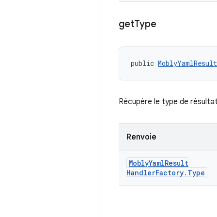
get
Type
public 
MoblyYamlResult
Récupère le type de résulta
Renvoie
Mobly
Yaml
Result
Handler
Factory
.
Type