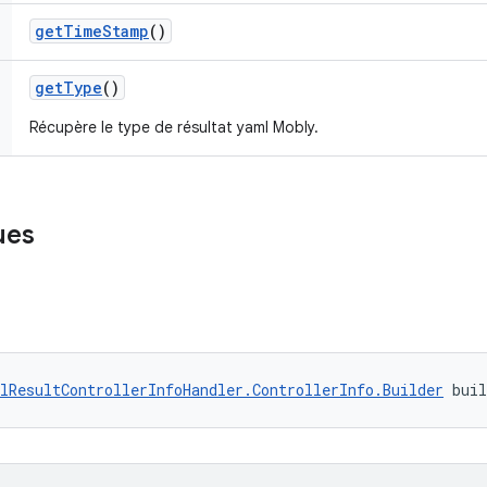
get
Time
Stamp
()
get
Type
()
Récupère le type de résultat yaml Mobly.
ues
lResultControllerInfoHandler.ControllerInfo.Builder
 bui