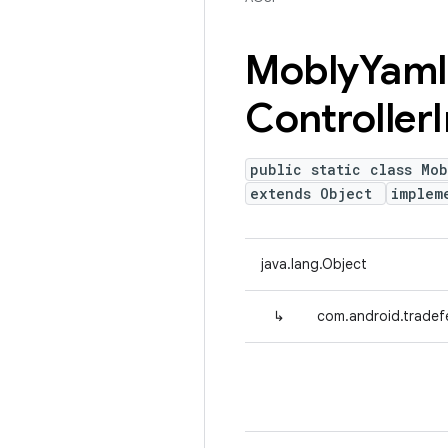
Mobly
Yaml
Controller
public static class Mob
extends Object
implem
java.lang.Object
↳
com.android.tradefe