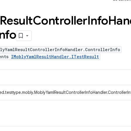
Result
Controller
Info
Han
Info
lyYamlResultControllerInfoHandler.ControllerInfo
ents
IMoblyYamlResultHandler.ITestResult
d.testtype.mobly.MoblyYamlResultControllerInfoHandler.ControllerIn