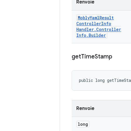
Renvoie
Mobly
Yaml
Result
Controller
Info
Handler
.
Controller
Info
.
Builder
get
Time
Stamp
public long getTimeSt
Renvoie
long