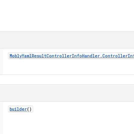
Mobly
Yaml
Result
Controller
Info
Handler
.
Controller
In
builder
()