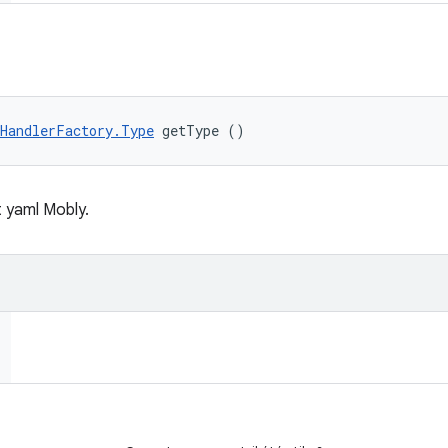
HandlerFactory.Type
 getType ()
t yaml Mobly.