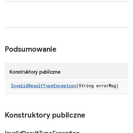
Podsumowanie
Konstruktory publiczne
Invalid
Result
Type
Exception
(String error
Msg)
Konstruktory publiczne