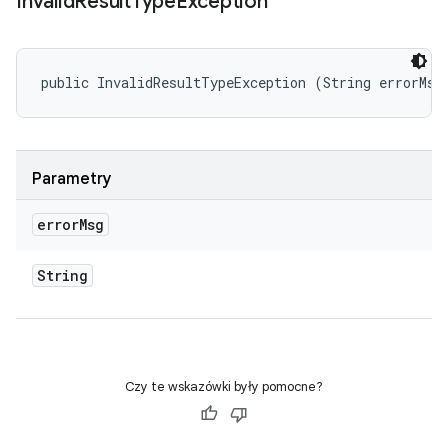
Invalid
Result
Type
Exception
public InvalidResultTypeException (String errorMsg
Parametry
error
Msg
String
Czy te wskazówki były pomocne?