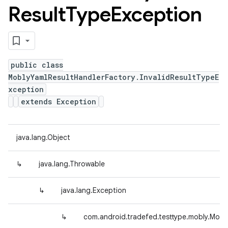
Result
Type
Exception
public class
MoblyYamlResultHandlerFactory.InvalidResultTypeE
xception
extends Exception
java.lang.Object
↳
java.lang.Throwable
↳
java.lang.Exception
↳
com.android.tradefed.testtype.mobly.Mobl