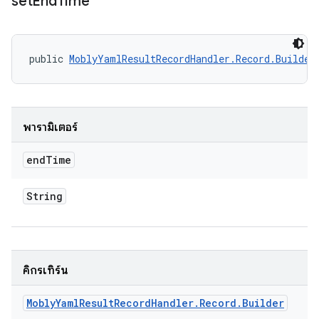
set
End
Time
public 
MoblyYamlResultRecordHandler.Record.Builder
พารามิเตอร์
end
Time
String
คิกรีเทิร์น
Mobly
Yaml
Result
Record
Handler
.
Record
.
Builder