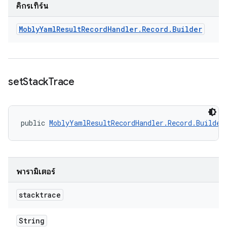
คิกรีเทิร์น
Mobly
Yaml
Result
Record
Handler
.
Record
.
Builder
set
Stack
Trace
public 
MoblyYamlResultRecordHandler.Record.Builder
พารามิเตอร์
stacktrace
String