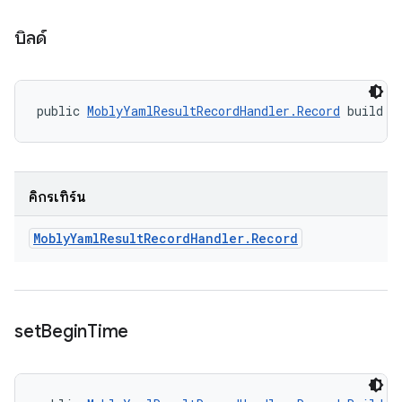
บิลด์
public 
MoblyYamlResultRecordHandler.Record
 build (
คิกรีเทิร์น
Mobly
Yaml
Result
Record
Handler
.
Record
set
Begin
Time