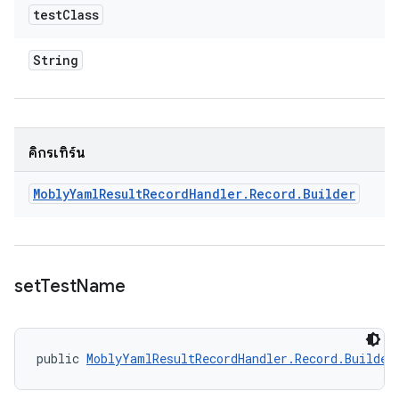
test
Class
String
คิกรีเทิร์น
Mobly
Yaml
Result
Record
Handler
.
Record
.
Builder
set
Test
Name
public 
MoblyYamlResultRecordHandler.Record.Builder