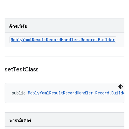
คิกรีเทิร์น
Mobly
Yaml
Result
Record
Handler
.
Record
.
Builder
set
Test
Class
public 
MoblyYamlResultRecordHandler.Record.Builder
พารามิเตอร์