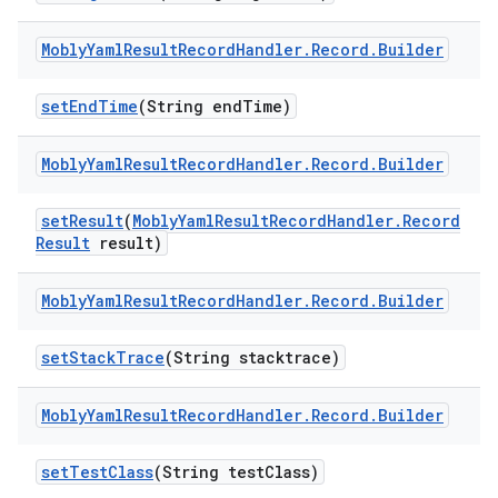
Mobly
Yaml
Result
Record
Handler
.
Record
.
Builder
set
End
Time
(String end
Time)
Mobly
Yaml
Result
Record
Handler
.
Record
.
Builder
set
Result
(
Mobly
Yaml
Result
Record
Handler
.
Record
Result
result)
Mobly
Yaml
Result
Record
Handler
.
Record
.
Builder
set
Stack
Trace
(String stacktrace)
Mobly
Yaml
Result
Record
Handler
.
Record
.
Builder
set
Test
Class
(String test
Class)