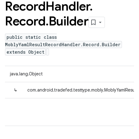
Record
Handler
.
Record
.
Builder
public static class
MoblyYamlResultRecordHandler.Record.Builder
extends Object
java.lang.Object
↳
com.android.tradefed.testtype.mobly.MoblyYamlResult