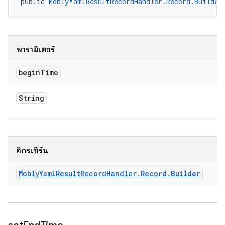
public 
MoblyYamlResultRecordHandler.Record.Builder
พารามิเตอร์
begin
Time
String
คิกรีเทิร์น
Mobly
Yaml
Result
Record
Handler
.
Record
.
Builder