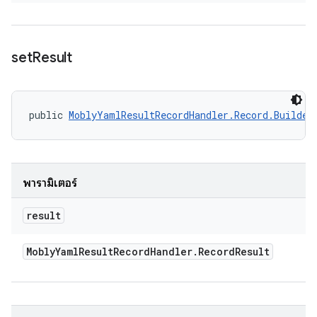
set
Result
public 
MoblyYamlResultRecordHandler.Record.Builder
พารามิเตอร์
result
Mobly
Yaml
Result
Record
Handler
.
Record
Result