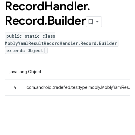
Record
Handler
.
Record
.
Builder
public static class
MoblyYamlResultRecordHandler.Record.Builder
extends Object
java.lang.Object
↳
com.android.tradefed.testtype.mobly.MoblyYamlResult