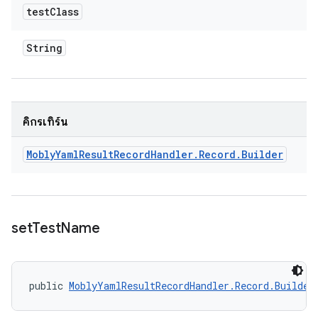
test
Class
String
คิกรีเทิร์น
Mobly
Yaml
Result
Record
Handler
.
Record
.
Builder
set
Test
Name
public 
MoblyYamlResultRecordHandler.Record.Builder