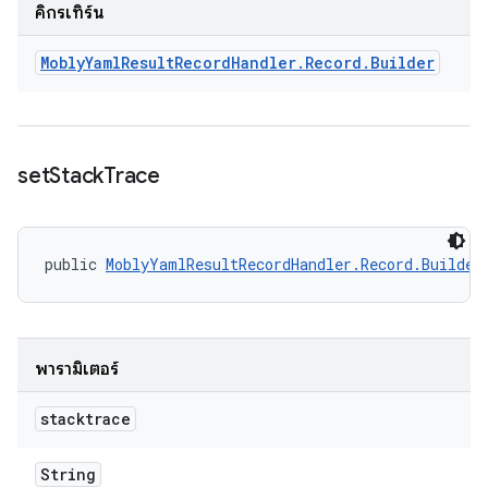
คิกรีเทิร์น
Mobly
Yaml
Result
Record
Handler
.
Record
.
Builder
set
Stack
Trace
public 
MoblyYamlResultRecordHandler.Record.Builder
พารามิเตอร์
stacktrace
String