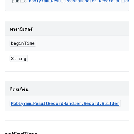
public 
MoblyYamlResultRecordHandler.Record.Builder
พารามิเตอร์
begin
Time
String
คิกรีเทิร์น
Mobly
Yaml
Result
Record
Handler
.
Record
.
Builder