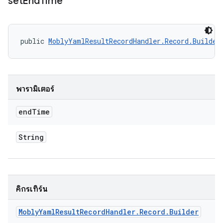
set
End
Time
public 
MoblyYamlResultRecordHandler.Record.Builder
พารามิเตอร์
end
Time
String
คิกรีเทิร์น
Mobly
Yaml
Result
Record
Handler
.
Record
.
Builder