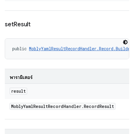
set
Result
public 
MoblyYamlResultRecordHandler.Record.Builder
พารามิเตอร์
result
Mobly
Yaml
Result
Record
Handler
.
Record
Result