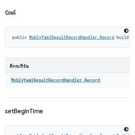
บิลด์
public 
MoblyYamlResultRecordHandler.Record
 build (
คิกรีเทิร์น
Mobly
Yaml
Result
Record
Handler
.
Record
set
Begin
Time