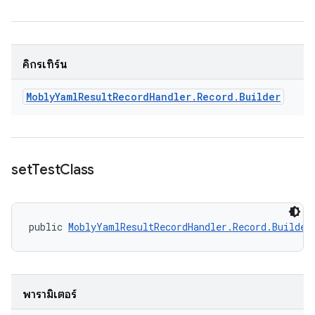
คิกรีเทิร์น
Mobly
Yaml
Result
Record
Handler
.
Record
.
Builder
set
Test
Class
public 
MoblyYamlResultRecordHandler.Record.Builder
พารามิเตอร์