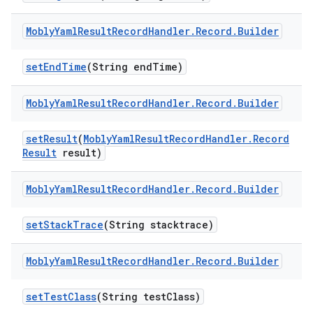
Mobly
Yaml
Result
Record
Handler
.
Record
.
Builder
set
End
Time
(String end
Time)
Mobly
Yaml
Result
Record
Handler
.
Record
.
Builder
set
Result
(
Mobly
Yaml
Result
Record
Handler
.
Record
Result
result)
Mobly
Yaml
Result
Record
Handler
.
Record
.
Builder
set
Stack
Trace
(String stacktrace)
Mobly
Yaml
Result
Record
Handler
.
Record
.
Builder
set
Test
Class
(String test
Class)