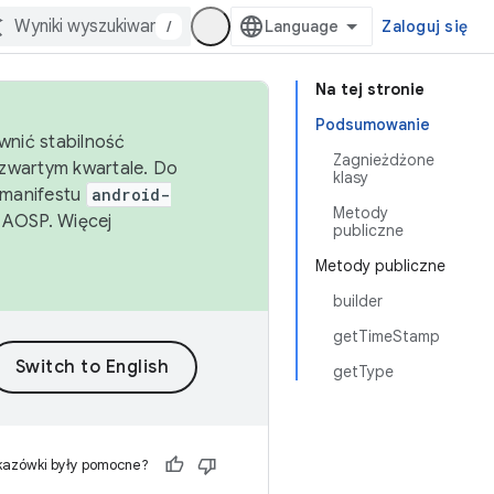
/
Zaloguj się
Na tej stronie
Podsumowanie
wnić stabilność
Zagnieżdżone
zwartym kwartale. Do
klasy
 manifestu
android-
Metody
 AOSP. Więcej
publiczne
Metody publiczne
builder
getTimeStamp
getType
kazówki były pomocne?