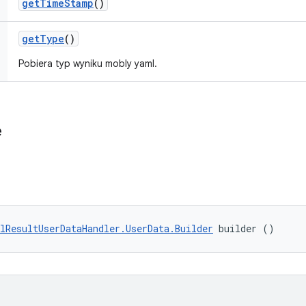
get
Time
Stamp
()
get
Type
()
Pobiera typ wyniku mobly yaml.
e
lResultUserDataHandler.UserData.Builder
 builder ()