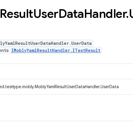
Result
User
Data
Handler
.
lyYamlResultUserDataHandler.UserData
ents
IMoblyYamlResultHandler.ITestResult
ed.testtype.mobly.MoblyYamlResultUserDataHandler.UserData