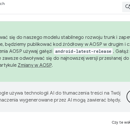
rch
wać się do naszego modelu stabilnego rozwoju trunk i zape
e, będziemy publikować kod źródłowy w AOSP w drugim i c
enia AOSP używaj gałęzi
android-latest-release
. Gałąź
 zawsze odwoływać się do najnowszej wersji przesłanej do
 artykule
Zmiany w AOSP
.
gle używa technologii AI do tłumaczenia treści na Twój
umaczenia wygenerowane przez AI mogą zawierać błędy.
Czy te ws