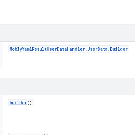
Mobly
Yaml
Result
User
Data
Handler
.
User
Data
.
Builder
builder
()