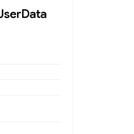
User
Data