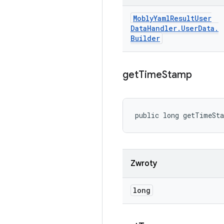
Mobly
Yaml
Result
User
Data
Handler
.
User
Data
.
Builder
get
Time
Stamp
public long getTimeSt
Zwroty
long