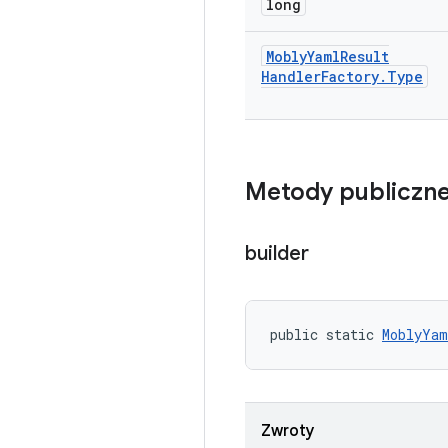
long
Mobly
Yaml
Result
Handler
Factory
.
Type
Metody publiczn
builder
public static 
MoblyYam
Zwroty