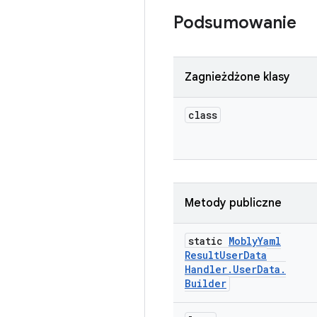
Podsumowanie
Zagnieżdżone klasy
class
Metody publiczne
static
Mobly
Yaml
Result
User
Data
Handler
.
User
Data
.
Builder