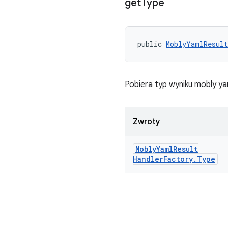
get
Type
public 
MoblyYamlResult
Pobiera typ wyniku mobly ya
Zwroty
Mobly
Yaml
Result
Handler
Factory
.
Type