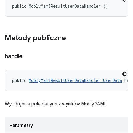
public MoblyYamlResultUserDataHandler ()
Metody publiczne
handle
public 
MoblyYamlResultUserDataHandler.UserData
 han
Wyodrębnia pola danych z wyników Mobly YAML.
Parametry