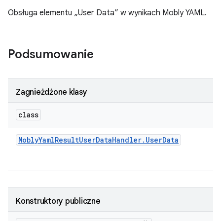
Obsługa elementu „User Data” w wynikach Mobly YAML.
Podsumowanie
Zagnieżdżone klasy
class
Mobly
Yaml
Result
User
Data
Handler
.
User
Data
Konstruktory publiczne