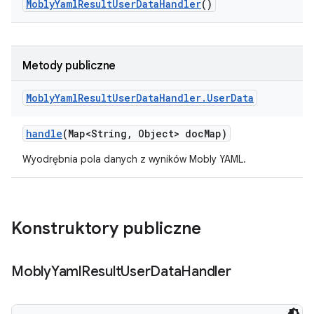
Mobly
Yaml
Result
User
Data
Handler
()
Metody publiczne
Mobly
Yaml
Result
User
Data
Handler
.
User
Data
handle
(Map<String
,
Object> doc
Map)
Wyodrębnia pola danych z wyników Mobly YAML.
Konstruktory publiczne
Mobly
Yaml
Result
User
Data
Handler