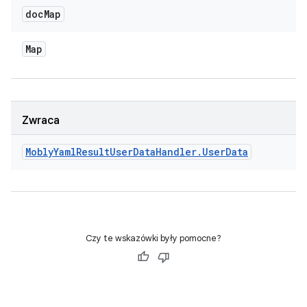
doc
Map
Map
Zwraca
Mobly
Yaml
Result
User
Data
Handler
.
User
Data
Czy te wskazówki były pomocne?