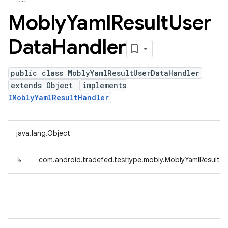
Mobly
Yaml
Result
User
Data
Handler
public class MoblyYamlResultUserDataHandler
extends Object
implements
IMoblyYamlResultHandler
java.lang.Object
↳
com.android.tradefed.testtype.mobly.MoblyYamlResultU