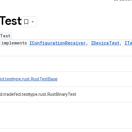
Test
yTest
implements
IConfigurationReceiver
,
IDeviceTest
,
IT
ed.testtype.rust.RustTestBase
.tradefed.testtype.rust.RustBinaryTest