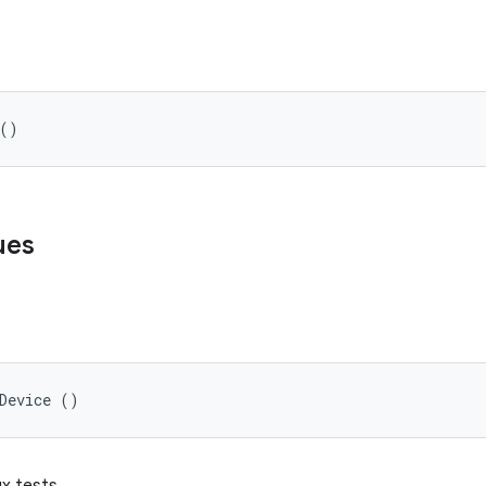
 ()
ues
Device ()