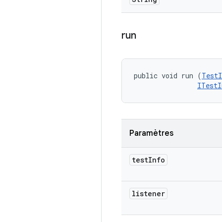
run
public void run (
TestI
ITestI
Paramètres
test
Info
listener