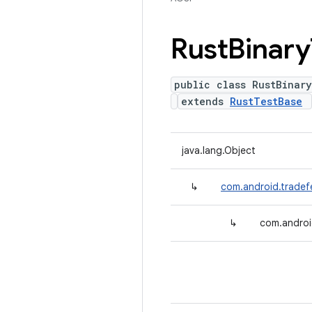
Rust
Binary
public class RustBinar
extends
RustTestBase
java.lang.Object
↳
com.android.tradef
↳
com.android