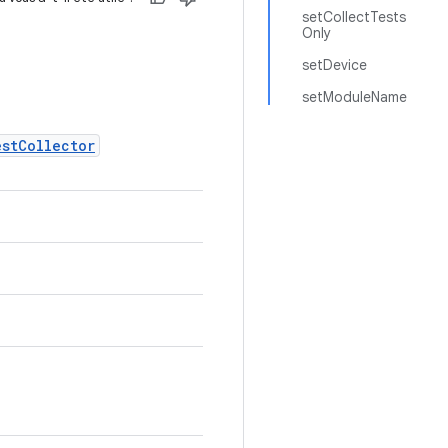
setCollectTests
Only
setDevice
setModuleName
estCollector