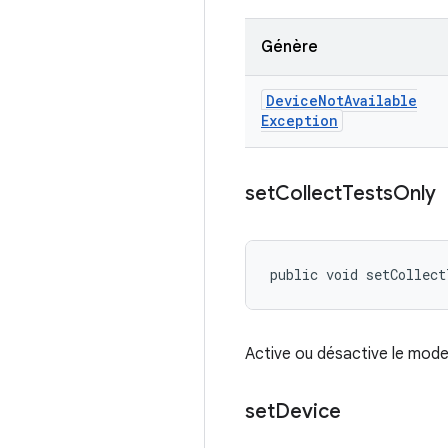
Génère
Device
Not
Available
Exception
set
Collect
Tests
Only
public void setCollect
Active ou désactive le mode
set
Device