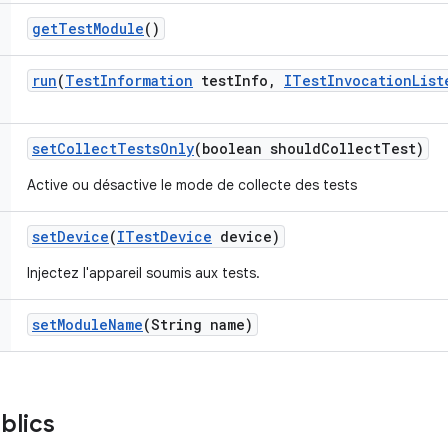
get
Test
Module
()
run
(
Test
Information
test
Info
,
ITest
Invocation
List
set
Collect
Tests
Only
(boolean should
Collect
Test)
Active ou désactive le mode de collecte des tests
set
Device
(
ITest
Device
device)
Injectez l'appareil soumis aux tests.
set
Module
Name
(String name)
blics