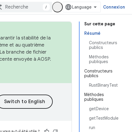
/
Connexion
Sur cette page
Résumé
antir la stabilité de la
Constructeurs
ème et au quatrième
publics
 La branche de fichier
Méthodes
récente envoyée à AOSP.
publiques
Constructeurs
publics
RustBinaryTest
Méthodes
publiques
getDevice
getTestModule
run
 vous a-t-il été utile ?