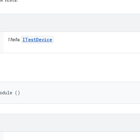
x tests.
ITest
Device
l'/le/la
Module ()