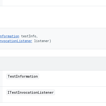
nformation
 testInfo, 

nvocationListener
 listener)
Test
Information
ITest
Invocation
Listener