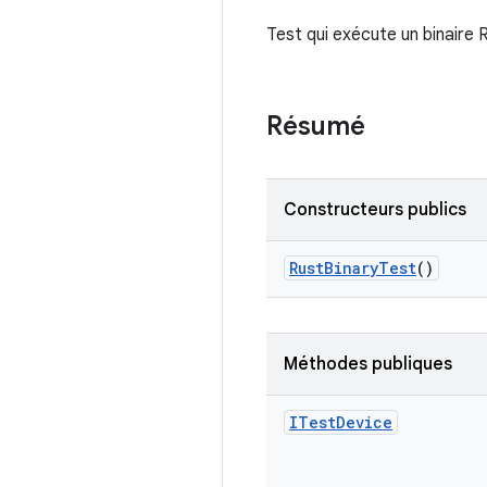
Test qui exécute un binaire 
Résumé
Constructeurs publics
Rust
Binary
Test
()
Méthodes publiques
ITest
Device