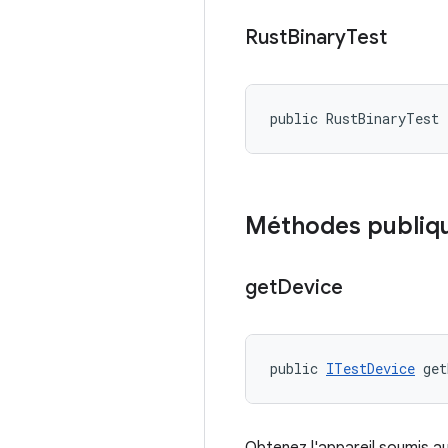
Rust
Binary
Test
public RustBinaryTest
Méthodes publiq
get
Device
public 
ITestDevice
 get