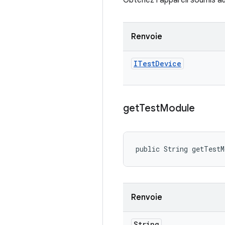
Obtenez l'appareil soumis au
Renvoie
ITest
Device
get
Test
Module
public String getTest
Renvoie
String