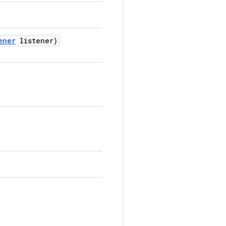
ener
listener)