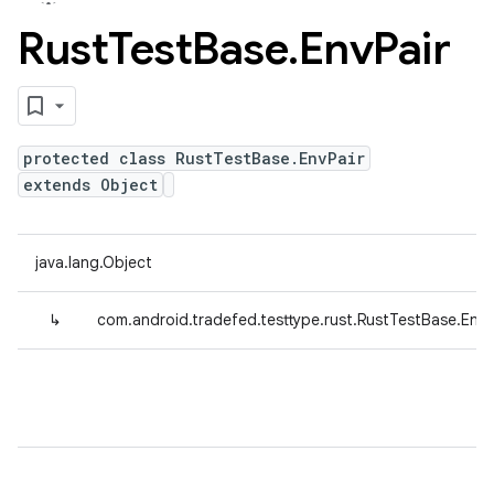
Rust
Test
Base
.
Env
Pair
protected class RustTestBase.EnvPair
extends Object
java.lang.Object
↳
com.android.tradefed.testtype.rust.RustTestBase.EnvP