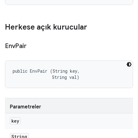
Herkese açık kurucular
Env
Pair
public EnvPair (String key, 

                String val)
Parametreler
key
String