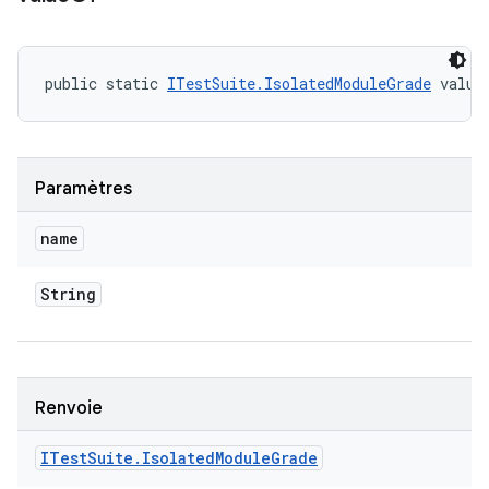
public static 
ITestSuite.IsolatedModuleGrade
 value
Paramètres
name
String
Renvoie
ITest
Suite
.
Isolated
Module
Grade