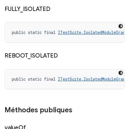
FULLY
_
ISOLATED
public static final 
ITestSuite.IsolatedModuleGrade
REBOOT
_
ISOLATED
public static final 
ITestSuite.IsolatedModuleGrade
Méthodes publiques
value
Of