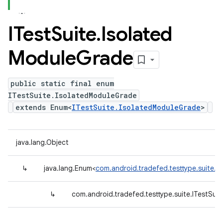
ITest
Suite
.
Isolated
Module
Grade
public static final enum
ITestSuite.IsolatedModuleGrade
extends Enum<
ITestSuite.IsolatedModuleGrade
>
java.lang.Object
↳
java.lang.Enum<
com.android.tradefed.testtype.suite.I
↳
com.android.tradefed.testtype.suite.ITestSui