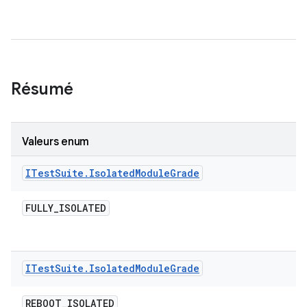
Résumé
Valeurs enum
ITest
Suite
.
Isolated
Module
Grade
FULLY
_
ISOLATED
ITest
Suite
.
Isolated
Module
Grade
REBOOT
_
ISOLATED