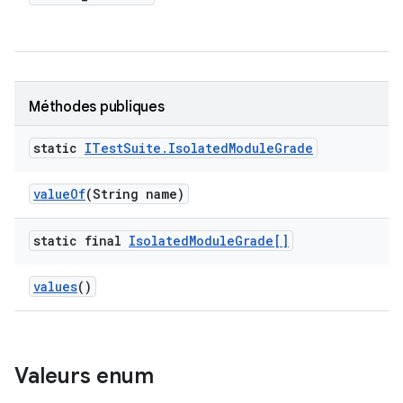
Méthodes publiques
static
ITest
Suite
.
Isolated
Module
Grade
value
Of
(String name)
static final
Isolated
Module
Grade[]
values
()
Valeurs enum