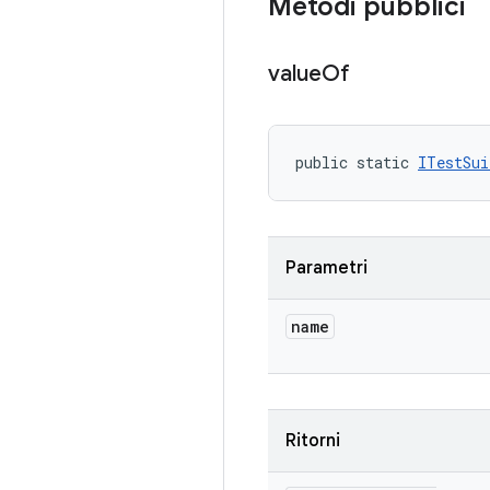
Metodi pubblici
value
Of
public static 
ITestSui
Parametri
name
Ritorni