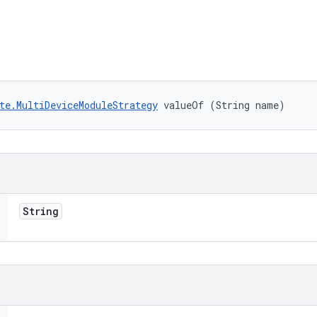
te.MultiDeviceModuleStrategy
 valueOf (String name)
String