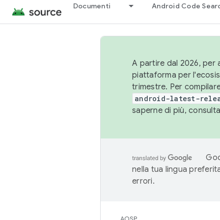
Documenti
Android Code Sear
A partire dal 2026, per a
piattaforma per l'ecos
trimestre. Per compilare
android-latest-rele
saperne di più, consult
Goo
nella tua lingua preferi
errori.
AOSP