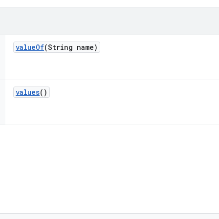
value
Of
(String name)
values
()