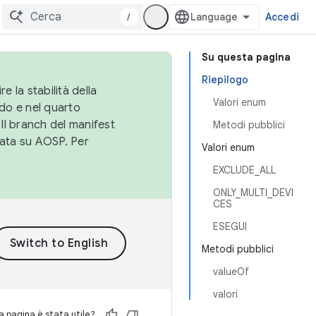
/
Accedi
Su questa pagina
Riepilogo
e la stabilità della
Valori enum
do e nel quarto
 Il branch del manifest
Metodi pubblici
cata su AOSP. Per
Valori enum
EXCLUDE_ALL
ONLY_MULTI_DEVI
CES
ESEGUI
Metodi pubblici
valueOf
valori
 pagina è stata utile?