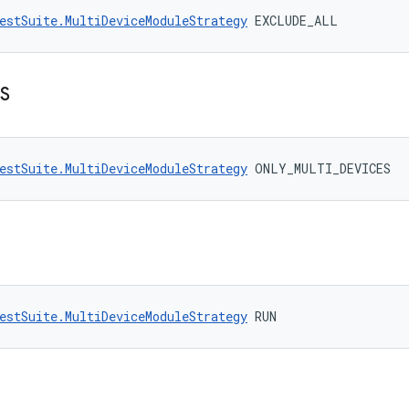
estSuite.MultiDeviceModuleStrategy
 EXCLUDE_ALL
S
estSuite.MultiDeviceModuleStrategy
 ONLY_MULTI_DEVICES
estSuite.MultiDeviceModuleStrategy
 RUN