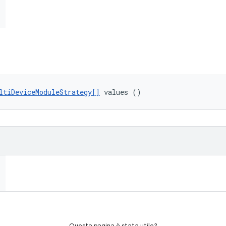
ltiDeviceModuleStrategy[]
 values ()
Questa pagina è stata utile?