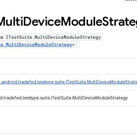
Multi
Device
Module
Strat
um ITestSuite.MultiDeviceModuleStrategy
te.MultiDeviceModuleStrategy
>
.android.tradefed.testtype.suite.ITestSuite.MultiDeviceModuleStrat
d.tradefed.testtype.suite.ITestSuite.MultiDeviceModuleStrategy