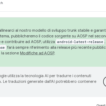
ch
llinearci al nostro modello di sviluppo trunk stabile e garantir
istema, pubblicheremo il codice sorgente su AOSP nel secon
 e contribuire ad AOSP, utilizza
android-latest-release
.
ase
farà sempre riferimento alla release più recente pubbli
a la sezione
Modifiche ad AOSP
.
gle utilizza la tecnologia AI per tradurre i contenuti
ta. Le traduzioni generate dall'AI potrebbero contenere
Questa