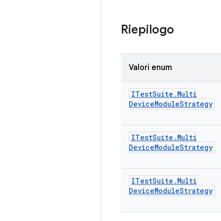
Riepilogo
Valori enum
ITest
Suite
.
Multi
Device
Module
Strategy
ITest
Suite
.
Multi
Device
Module
Strategy
ITest
Suite
.
Multi
Device
Module
Strategy