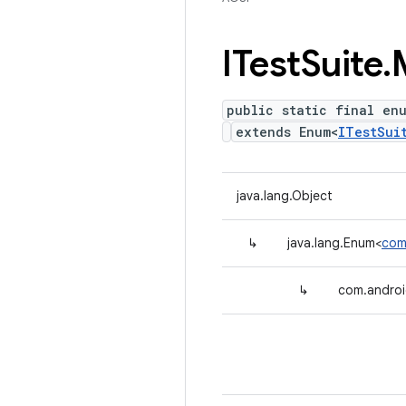
ITest
Suite
.
public static final en
extends Enum<
ITestSui
java.lang.Object
↳
java.lang.Enum<
com
↳
com.androi