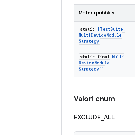
Metodi pubblici
static
ITest
Suite
.
Multi
Device
Module
Strategy
static final
Multi
Device
Module
Strategy[]
Valori enum
EXCLUDE
_
ALL