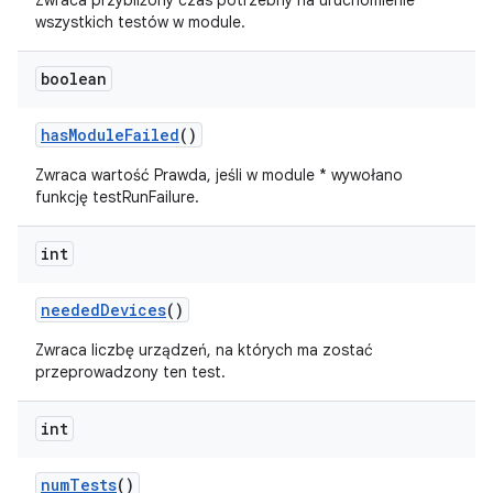
Zwraca przybliżony czas potrzebny na uruchomienie
wszystkich testów w module.
boolean
has
Module
Failed
()
Zwraca wartość Prawda, jeśli w module * wywołano
funkcję testRunFailure.
int
needed
Devices
()
Zwraca liczbę urządzeń, na których ma zostać
przeprowadzony ten test.
int
num
Tests
()