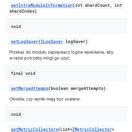
set
Intra
Module
Information
(int shard
Count
,
int
shard
Index)
void
set
Log
Saver
(
ILog
Saver
log
Saver)
Przekaż do modułu zapisywacz logów wywołania, aby
w razie potrzeby mógł go użyć.
final void
set
Merge
Attemps
(boolean merge
Attempts)
Określa, czy wyniki mają być scalane.
void
set
Metric
Collectors
(List<
IMetric
Collector
>