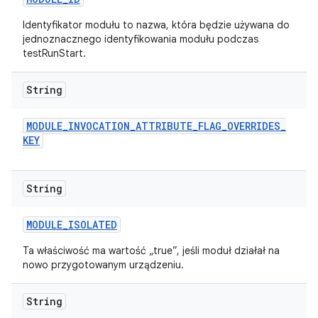
Identyfikator modułu to nazwa, która będzie używana do
jednoznacznego identyfikowania modułu podczas
testRunStart.
String
MODULE
_
INVOCATION
_
ATTRIBUTE
_
FLAG
_
OVERRIDES
_
KEY
String
MODULE
_
ISOLATED
Ta właściwość ma wartość „true”, jeśli moduł działał na
nowo przygotowanym urządzeniu.
String