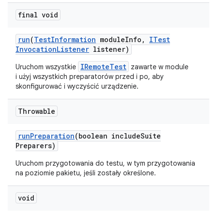
final void
run
(
Test
Information
module
Info
,
ITest
Invocation
Listener
listener)
IRemoteTest
Uruchom wszystkie
zawarte w module
i użyj wszystkich preparatorów przed i po, aby
skonfigurować i wyczyścić urządzenie.
Throwable
run
Preparation
(boolean include
Suite
Preparers)
Uruchom przygotowania do testu, w tym przygotowania
na poziomie pakietu, jeśli zostały określone.
void