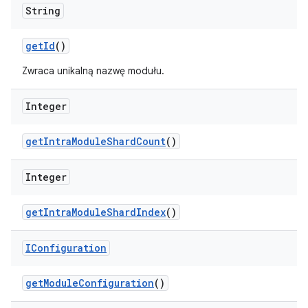
String
get
Id
()
Zwraca unikalną nazwę modułu.
Integer
get
Intra
Module
Shard
Count
()
Integer
get
Intra
Module
Shard
Index
()
IConfiguration
get
Module
Configuration
()