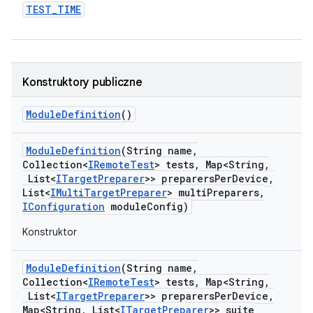
TEST
_
TIME
Konstruktory publiczne
Module
Definition
()
Module
Definition
(String name
,
Collection<
IRemote
Test
> tests
,
Map<String
,
List<
ITarget
Preparer
>> preparers
Per
Device
,
List<
IMulti
Target
Preparer
> multi
Preparers
,
IConfiguration
module
Config)
Konstruktor
Module
Definition
(String name
,
Collection<
IRemote
Test
> tests
,
Map<String
,
List<
ITarget
Preparer
>> preparers
Per
Device
,
Map<String
,
List<
ITarget
Preparer
>> suite