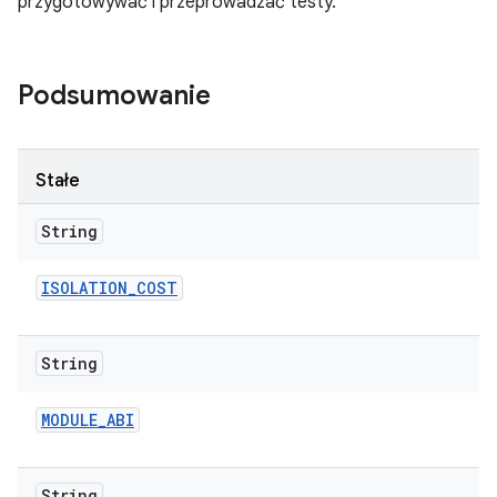
przygotowywać i przeprowadzać testy.
Podsumowanie
Stałe
String
ISOLATION
_
COST
String
MODULE
_
ABI
String