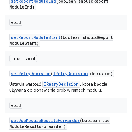
set
Report
Module
End
(boolean should
Report
Module
End)
void
set
Report
Module
Start
(boolean should
Report
Module
Start)
final void
set
Retry
Decision
(
IRetry
Decision
decision)
IRetryDecision
Ustawia wartość
, która będzie
używana do ponawiania prób w ramach modułu.
void
set
Use
Module
Results
Forwarder
(boolean use
Module
Results
Forwarder)