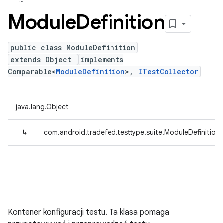
Module
Definition
public class ModuleDefinition
extends Object
implements
Comparable<
ModuleDefinition
>,
ITestCollector
java.lang.Object
↳
com.android.tradefed.testtype.suite.ModuleDefinition
Kontener konfiguracji testu. Ta klasa pomaga