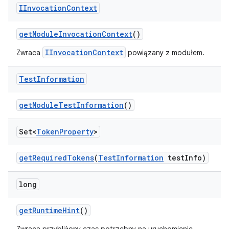
IInvocation
Context
get
Module
Invocation
Context
()
IInvocationContext
Zwraca
powiązany z modułem.
Test
Information
get
Module
Test
Information
()
Set<
Token
Property
>
get
Required
Tokens
(
Test
Information
test
Info)
long
get
Runtime
Hint
()