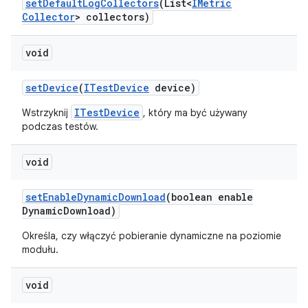
set
Default
Log
Collectors
(List<
IMetric
Collector
> collectors)
void
set
Device
(
ITest
Device
device)
ITestDevice
Wstrzyknij
, który ma być używany
podczas testów.
void
set
Enable
Dynamic
Download
(boolean enable
Dynamic
Download)
Określa, czy włączyć pobieranie dynamiczne na poziomie
modułu.
void