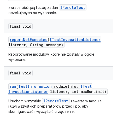
IRemoteTest
Zwraca bieżącą liczbę zadań
oczekujących na wykonanie.
final void
report
Not
Executed
(
ITest
Invocation
Listener
listener
,
String message)
Raportowanie modułów, które nie zostały w ogóle
wykonane.
final void
run
(
Test
Information
module
Info
,
ITest
Invocation
Listener
listener
,
int max
Run
Limit)
IRemoteTest
Uruchom wszystkie
zawarte w module
i użyj wszystkich preparatorów przed i po, aby
skonfigurować i wyczyścić urządzenie.