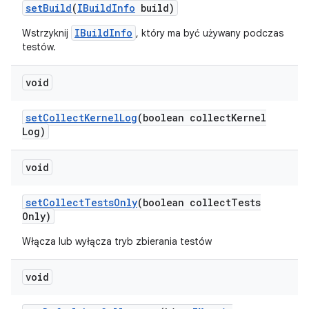
set
Build
(
IBuild
Info
build)
IBuildInfo
Wstrzyknij
, który ma być używany podczas
testów.
void
set
Collect
Kernel
Log
(boolean collect
Kernel
Log)
void
set
Collect
Tests
Only
(boolean collect
Tests
Only)
Włącza lub wyłącza tryb zbierania testów
void