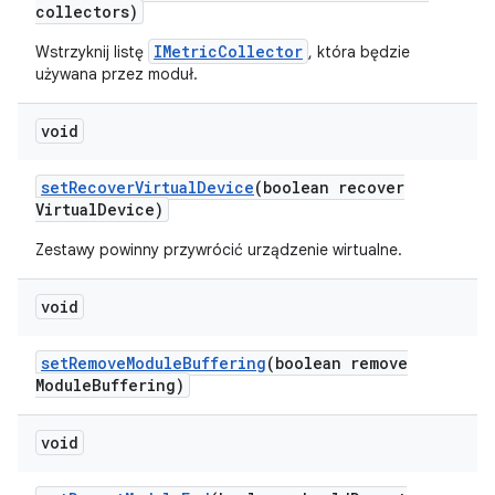
collectors)
IMetricCollector
Wstrzyknij listę
, która będzie
używana przez moduł.
void
set
Recover
Virtual
Device
(boolean recover
Virtual
Device)
Zestawy powinny przywrócić urządzenie wirtualne.
void
set
Remove
Module
Buffering
(boolean remove
Module
Buffering)
void