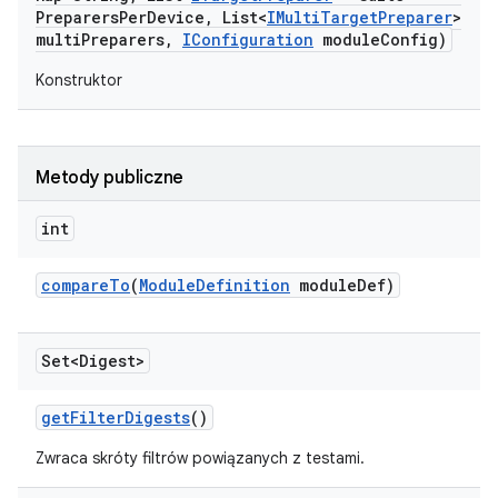
Preparers
Per
Device
,
List<
IMulti
Target
Preparer
>
multi
Preparers
,
IConfiguration
module
Config)
Konstruktor
Metody publiczne
int
compare
To
(
Module
Definition
module
Def)
Set<Digest>
get
Filter
Digests
()
Zwraca skróty filtrów powiązanych z testami.