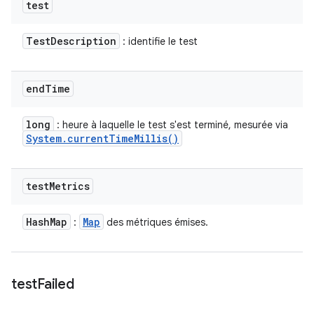
test
Test
Description
: identifie le test
end
Time
long
: heure à laquelle le test s'est terminé, mesurée via
System
.
current
Time
Millis(
)
test
Metrics
Hash
Map
Map
:
des métriques émises.
test
Failed