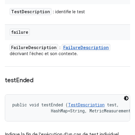
Test
Description
: identifie le test
failure
Failure
Description
Failure
Description
:
décrivant l'échec et son contexte.
test
Ended
public void testEnded (
TestDescription
 test, 

                HashMap<String, MetricMeasurement.
Indique la fin de l'exécution d'un cas de test individuel.