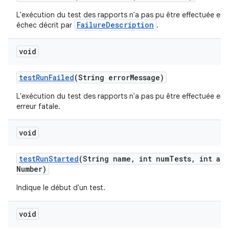
L'exécution du test des rapports n'a pas pu être effectuée en 
FailureDescription
échec décrit par
.
void
test
Run
Failed
(String error
Message)
L'exécution du test des rapports n'a pas pu être effectuée en 
erreur fatale.
void
test
Run
Started
(String name
,
int num
Tests
,
int att
Number)
Indique le début d'un test.
void