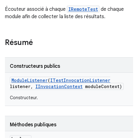
Écouteur associé à chaque
IRemoteTest
de chaque
module afin de collecter la liste des résultats.
Résumé
Constructeurs publics
Module
Listener
(
ITest
Invocation
Listener
listener
,
IInvocation
Context
module
Context)
Constructeur.
Méthodes publiques