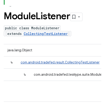
Module
Listener
public class ModuleListener
extends
CollectingTestListener
java.lang.Object
↳
com.android.tradefed.result.CollectingTestListener
↳
com.android.tradefed.testtype.suite.ModuleLi