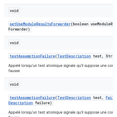
void
set
Use
Module
Results
Forwarder
(boolean use
Module
Res
Forwarder)
void
test
Assumption
Failure
(
Test
Description
test
,
Strin
Appelé lorsqu'un test atomique signale qu'il suppose une condi
fausse
void
test
Assumption
Failure
(
Test
Description
test
,
Failu
Description
failure)
Appelé lorsqu'un test atomique signale qu'il suppose une condi