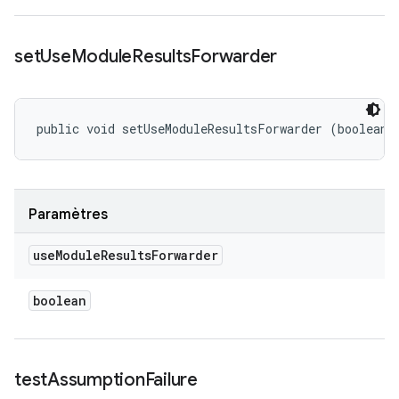
set
Use
Module
Results
Forwarder
public void setUseModuleResultsForwarder (boolean 
Paramètres
use
Module
Results
Forwarder
boolean
test
Assumption
Failure