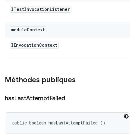
ITest
Invocation
Listener
module
Context
IInvocation
Context
Méthodes publiques
has
Last
Attempt
Failed
public boolean hasLastAttemptFailed ()