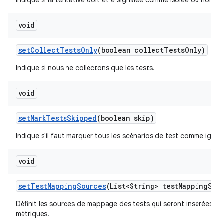
Indique si la tentative doit être signalée comme isolée ou non.
void
set
Collect
Tests
Only
(boolean collect
Tests
Only)
Indique si nous ne collectons que les tests.
void
set
Mark
Tests
Skipped
(boolean skip)
Indique s'il faut marquer tous les scénarios de test comme igno
void
set
Test
Mapping
Sources
(List<String> test
Mapping
So
Définit les sources de mappage des tests qui seront insérées d
métriques.