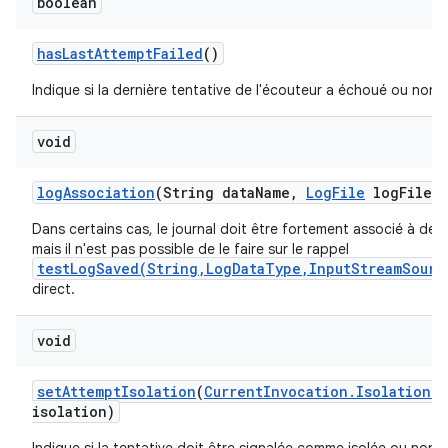
boolean
has
Last
Attempt
Failed
()
Indique si la dernière tentative de l'écouteur a échoué ou non.
void
log
Association
(String data
Name
,
Log
File
log
File)
Dans certains cas, le journal doit être fortement associé à des 
mais il n'est pas possible de le faire sur le rappel
testLogSaved(String,LogDataType,InputStreamSourc
direct.
void
set
Attempt
Isolation
(
Current
Invocation
.
Isolation
G
isolation)