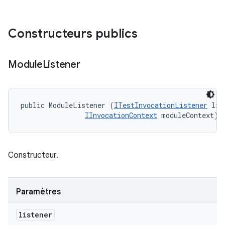
Constructeurs publics
Module
Listener
public ModuleListener (
ITestInvocationListener
 lis
IInvocationContext
 moduleContext)
Constructeur.
Paramètres
listener