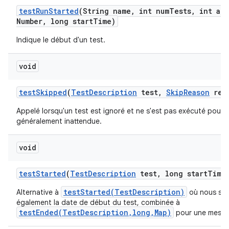
test
Run
Started
(String name
,
int num
Tests
,
int att
Number
,
long start
Time)
Indique le début d'un test.
void
test
Skipped
(
Test
Description
test
,
Skip
Reason
rea
Appelé lorsqu'un test est ignoré et ne s'est pas exécuté pour 
généralement inattendue.
void
test
Started
(
Test
Description
test
,
long start
Time
testStarted(TestDescription)
Alternative à
où nous spé
également la date de début du test, combinée à
testEnded(TestDescription,long,Map)
pour une mesure