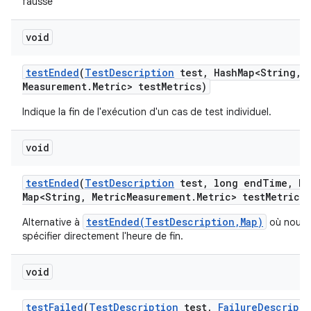
fausse
void
test
Ended
(
Test
Description
test
,
Hash
Map<String
,
M
Measurement
.
Metric> test
Metrics)
Indique la fin de l'exécution d'un cas de test individuel.
void
test
Ended
(
Test
Description
test
,
long end
Time
,
Ha
Map<String
,
Metric
Measurement
.
Metric> test
Metrics)
testEnded(TestDescription,Map)
Alternative à
où nous 
spécifier directement l'heure de fin.
void
test
Failed
(
Test
Description
test
,
Failure
Descripti