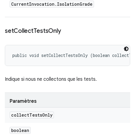
Current
Invocation
.
Isolation
Grade
set
Collect
Tests
Only
public void setCollectTestsOnly (boolean collectTe
Indique si nous ne collectons que les tests.
Paramètres
collect
Tests
Only
boolean