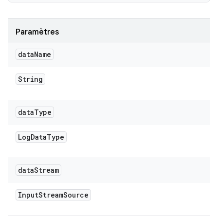
Paramètres
data
Name
String
data
Type
Log
Data
Type
data
Stream
Input
Stream
Source