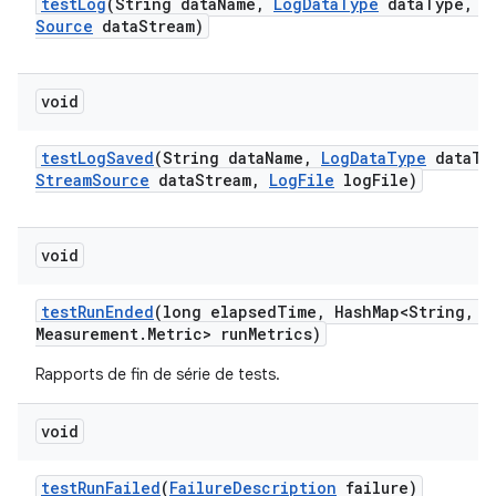
test
Log
(String data
Name
,
Log
Data
Type
data
Type
,
I
Source
data
Stream)
void
test
Log
Saved
(String data
Name
,
Log
Data
Type
data
Ty
Stream
Source
data
Stream
,
Log
File
log
File)
void
test
Run
Ended
(long elapsed
Time
,
Hash
Map<String
,
Me
Measurement
.
Metric> run
Metrics)
Rapports de fin de série de tests.
void
test
Run
Failed
(
Failure
Description
failure)