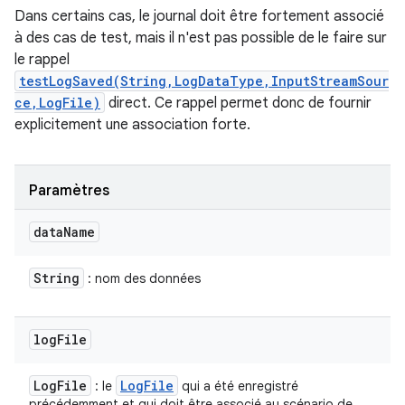
Dans certains cas, le journal doit être fortement associé
à des cas de test, mais il n'est pas possible de le faire sur
le rappel
testLogSaved(String,LogDataType,InputStreamSour
ce,LogFile)
direct. Ce rappel permet donc de fournir
explicitement une association forte.
Paramètres
data
Name
String
: nom des données
log
File
Log
File
Log
File
: le
qui a été enregistré
précédemment et qui doit être associé au scénario de