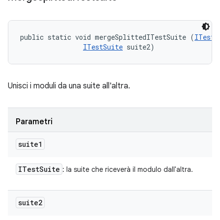
public static void mergeSplittedITestSuite (
ITestS
ITestSuite
 suite2)
Unisci i moduli da una suite all'altra.
Parametri
suite1
ITest
Suite
: la suite che riceverà il modulo dall'altra.
suite2