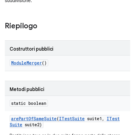
suddivisione.
Riepilogo
Costruttori pubblici
Module
Merger
()
Metodi pubblici
static boolean
are
Part
Of
Same
Suite
(
ITest
Suite
suite1
,
ITest
Suite
suite2)