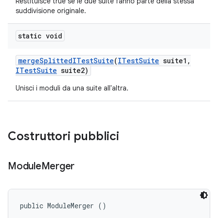
Restituisce true se le due suite fanno parte della stessa
suddivisione originale.
static void
merge
Splitted
ITest
Suite
(
ITest
Suite
suite1
,
ITest
Suite
suite2)
Unisci i moduli da una suite all'altra.
Costruttori pubblici
Module
Merger
public ModuleMerger ()