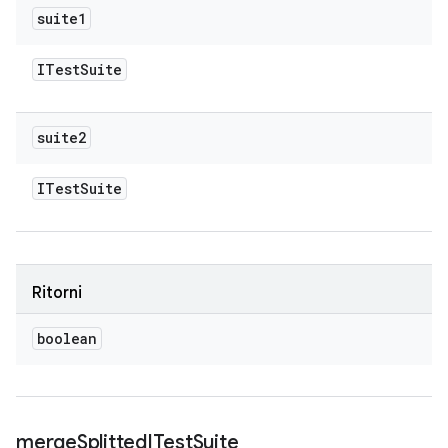
suite1
ITest
Suite
suite2
ITest
Suite
Ritorni
boolean
merge
Splitted
ITest
Suite