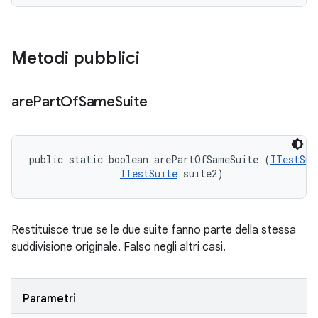
Metodi pubblici
are
Part
Of
Same
Suite
public static boolean arePartOfSameSuite (
ITestSui
ITestSuite
 suite2)
Restituisce true se le due suite fanno parte della stessa
suddivisione originale. Falso negli altri casi.
Parametri