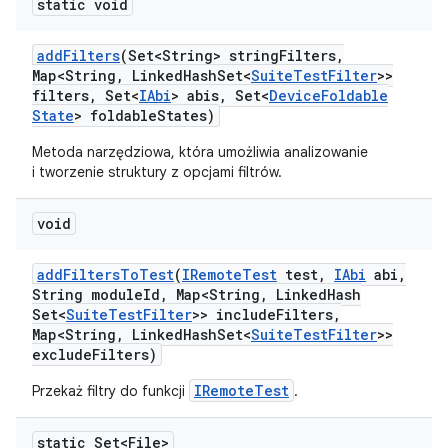
static void
add
Filters
(Set<String> string
Filters
,
Map<String
,
Linked
Hash
Set<
Suite
Test
Filter
>>
filters
,
Set<
IAbi
> abis
,
Set<
Device
Foldable
State
> foldable
States)
Metoda narzędziowa, która umożliwia analizowanie
i tworzenie struktury z opcjami filtrów.
void
add
Filters
To
Test
(
IRemote
Test
test
,
IAbi
abi
,
String module
Id
,
Map<String
,
Linked
Hash
Set<
Suite
Test
Filter
>> include
Filters
,
Map<String
,
Linked
Hash
Set<
Suite
Test
Filter
>>
exclude
Filters)
IRemoteTest
Przekaż filtry do funkcji
.
static Set<File>