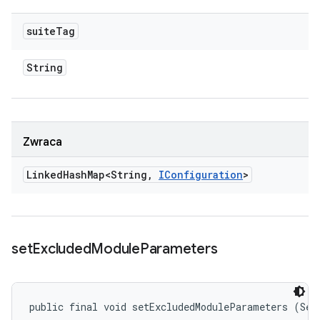
suite
Tag
String
Zwraca
Linked
Hash
Map<String
,
IConfiguration
>
set
Excluded
Module
Parameters
public final void setExcludedModuleParameters (Set