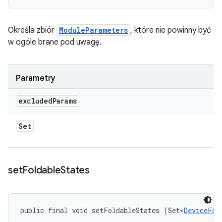
Określa zbiór
ModuleParameters
, które nie powinny być
w ogóle brane pod uwagę.
Parametry
excluded
Params
Set
set
Foldable
States
public final void setFoldableStates (Set<
DeviceFol