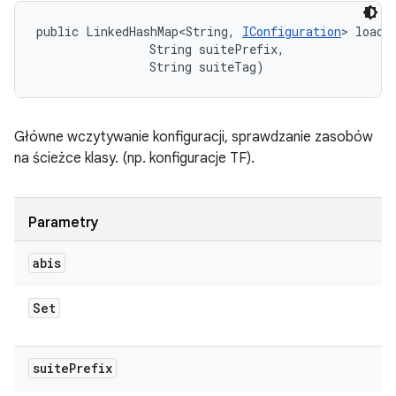
public LinkedHashMap<String, 
IConfiguration
> loadC
                String suitePrefix, 

                String suiteTag)
Główne wczytywanie konfiguracji, sprawdzanie zasobów
na ścieżce klasy. (np. konfiguracje TF).
Parametry
abis
Set
suite
Prefix