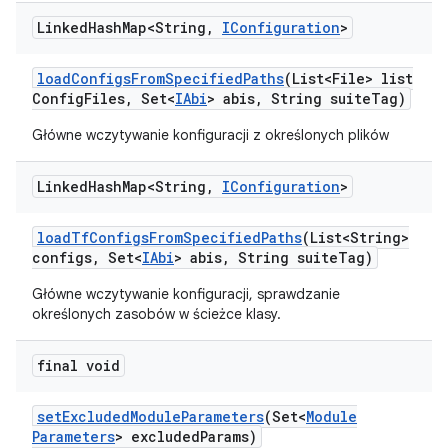
Linked
Hash
Map<String
,
IConfiguration
>
load
Configs
From
Specified
Paths
(List<File> list
Config
Files
,
Set<
IAbi
> abis
,
String suite
Tag)
Główne wczytywanie konfiguracji z określonych plików
Linked
Hash
Map<String
,
IConfiguration
>
load
Tf
Configs
From
Specified
Paths
(List<String>
configs
,
Set<
IAbi
> abis
,
String suite
Tag)
Główne wczytywanie konfiguracji, sprawdzanie
określonych zasobów w ścieżce klasy.
final void
set
Excluded
Module
Parameters
(Set<
Module
Parameters
> excluded
Params)