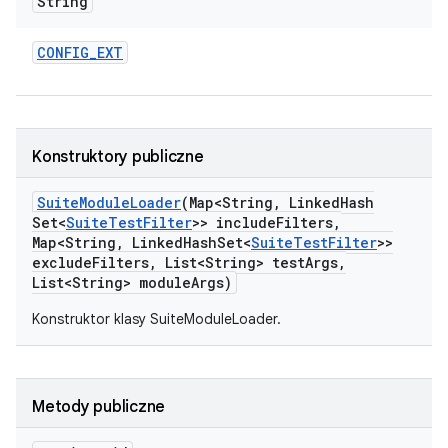
String
CONFIG
_
EXT
Konstruktory publiczne
Suite
Module
Loader
(Map<String
,
Linked
Hash
Set<
Suite
Test
Filter
>> include
Filters
,
Map<String
,
Linked
Hash
Set<
Suite
Test
Filter
>>
exclude
Filters
,
List<String> test
Args
,
List<String> module
Args)
Konstruktor klasy SuiteModuleLoader.
Metody publiczne