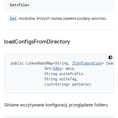
Set<File>
Set
modułów, których nazwa zawiera podany wzorzec.
load
Configs
From
Directory
public LinkedHashMap<String, 
IConfiguration
> loadC
                Set<
IAbi
> abis, 

                String suitePrefix, 

                String suiteTag, 

                List<String> patterns)
Główne wczytywanie konfiguracji, przeglądanie folderu