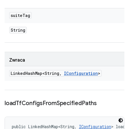
suite
Tag
String
Zwraca
Linked
Hash
Map<String
,
IConfiguration
>
load
Tf
Configs
From
Specified
Paths
public LinkedHashMap<String, 
IConfiguration
> loadT