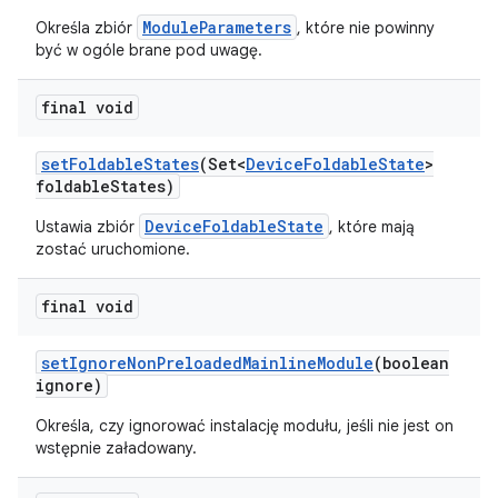
ModuleParameters
Określa zbiór
, które nie powinny
być w ogóle brane pod uwagę.
final void
set
Foldable
States
(Set<
Device
Foldable
State
>
foldable
States)
DeviceFoldableState
Ustawia zbiór
, które mają
zostać uruchomione.
final void
set
Ignore
Non
Preloaded
Mainline
Module
(boolean
ignore)
Określa, czy ignorować instalację modułu, jeśli nie jest on
wstępnie załadowany.