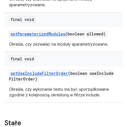
sparametryzowane.
final void
set
Parameterized
Modules
(boolean allowed)
Określa, czy zezwalać na moduły sparametryzowane.
final void
set
Use
Include
Filter
Order
(boolean use
Include
Filter
Order)
Określa, czy wykonanie testu ma być uporządkowane
zgodnie z kolejnością określoną w filtrze include.
Stałe