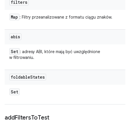
filters
Map
: Filtry przeanalizowane z formatu ciągu znaków.
abis
Set
: adresy ABI, które mają być uwzględnione
w filtrowaniu.
foldable
States
Set
add
Filters
To
Test