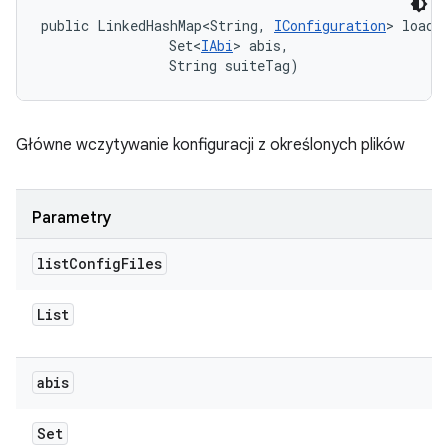
public LinkedHashMap<String, 
IConfiguration
> loadC
                Set<
IAbi
> abis, 

                String suiteTag)
Główne wczytywanie konfiguracji z określonych plików
Parametry
list
Config
Files
List
abis
Set