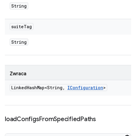
String
suite
Tag
String
Zwraca
Linked
Hash
Map<String
,
IConfiguration
>
load
Configs
From
Specified
Paths