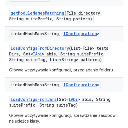
get
Module
Names
Matching
(File directory
,
String suite
Prefix
,
String pattern)
Linked
Hash
Map<String
,
IConfiguration
>
load
Configs
From
Directory
(List<File> tests
Dirs
,
Set<
IAbi
> abis
,
String suite
Prefix
,
String suite
Tag
,
List<String> patterns)
Główne wczytywanie konfiguracji, przeglądanie folderu
Linked
Hash
Map<String
,
IConfiguration
>
load
Configs
From
Jars
(Set<
IAbi
> abis
,
String
suite
Prefix
,
String suite
Tag)
Główne wczytywanie konfiguracji, sprawdzanie zasobów
na ścieżce klasy.