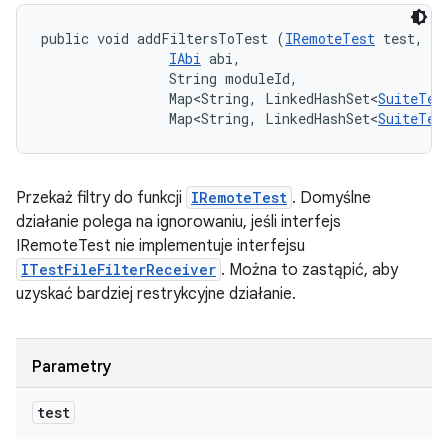
public void addFiltersToTest (
IRemoteTest
 test, 

IAbi
 abi, 

                String moduleId, 

                Map<String, LinkedHashSet<
SuiteTes
                Map<String, LinkedHashSet<
SuiteTes
Przekaż filtry do funkcji
IRemoteTest
. Domyślne
działanie polega na ignorowaniu, jeśli interfejs
IRemoteTest nie implementuje interfejsu
ITestFileFilterReceiver
. Można to zastąpić, aby
uzyskać bardziej restrykcyjne działanie.
Parametry
test