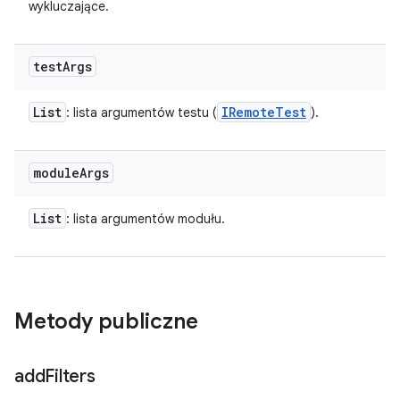
wykluczające.
test
Args
List
IRemote
Test
: lista argumentów testu (
).
module
Args
List
: lista argumentów modułu.
Metody publiczne
add
Filters