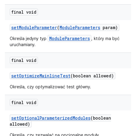
final void
set
Module
Parameter
(
Module
Parameters
param)
ModuleParameters
Określa jedyny typ
, który ma być
uruchamiany.
final void
set
Optimize
Mainline
Test
(boolean allowed)
Określa, czy optymalizować test główny.
final void
set
Optional
Parameterized
Modules
(boolean
allowed)
Określa, czy zezwalać na opcjonalne moduły