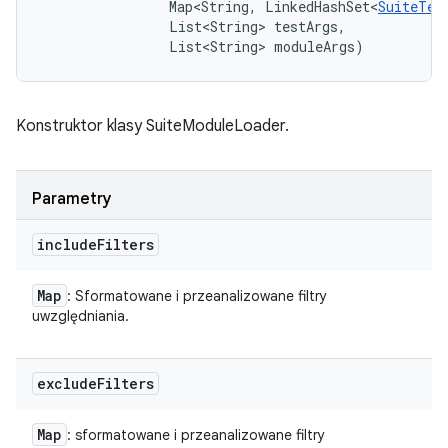
                Map<String, LinkedHashSet<
SuiteTes
                List<String> testArgs, 

                List<String> moduleArgs)
Konstruktor klasy SuiteModuleLoader.
Parametry
include
Filters
Map
: Sformatowane i przeanalizowane filtry
uwzględniania.
exclude
Filters
Map
: sformatowane i przeanalizowane filtry