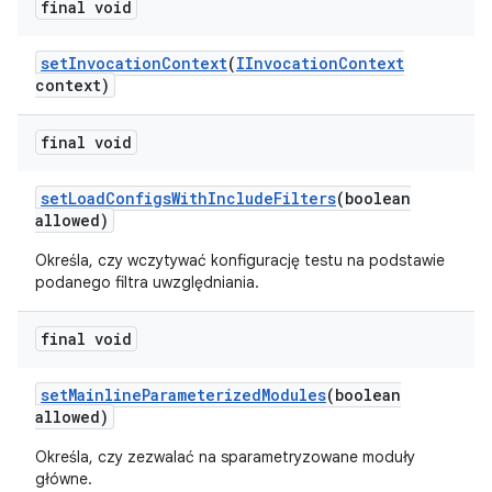
final void
set
Invocation
Context
(
IInvocation
Context
context)
final void
set
Load
Configs
With
Include
Filters
(boolean
allowed)
Określa, czy wczytywać konfigurację testu na podstawie
podanego filtra uwzględniania.
final void
set
Mainline
Parameterized
Modules
(boolean
allowed)
Określa, czy zezwalać na sparametryzowane moduły
główne.