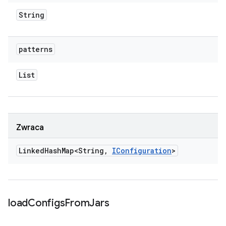
String
patterns
List
Zwraca
Linked
Hash
Map<String
,
IConfiguration
>
load
Configs
From
Jars