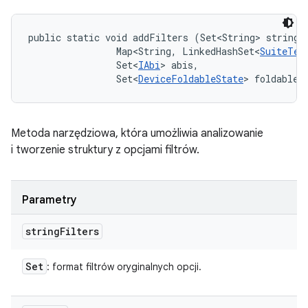
public static void addFilters (Set<String> stringFi
                Map<String, LinkedHashSet<
SuiteTes
                Set<
IAbi
> abis, 

                Set<
DeviceFoldableState
> foldableS
Metoda narzędziowa, która umożliwia analizowanie
i tworzenie struktury z opcjami filtrów.
Parametry
string
Filters
Set
: format filtrów oryginalnych opcji.