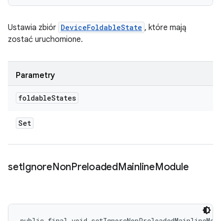
Ustawia zbiór
DeviceFoldableState
, które mają
zostać uruchomione.
Parametry
foldable
States
Set
set
Ignore
Non
Preloaded
Mainline
Module
public final void setIgnoreNonPreloadedMainlineMod