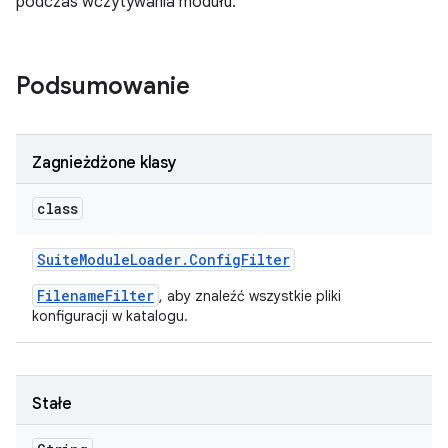
podczas wczytywania modułu.
Podsumowanie
Zagnieżdżone klasy
class
Suite
Module
Loader
.
Config
Filter
FilenameFilter
, aby znaleźć wszystkie pliki
konfiguracji w katalogu.
Stałe