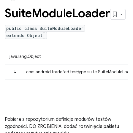
Suite
Module
Loader
public class SuiteModuleLoader
extends Object
java.lang.Object
↳
com.android.tradefed.testtype.suite.SuiteModuleLoad
Pobiera z repozytorium definicje modułów testów
zgodności. DO ZROBIENIA: dodać rozwinięcie pakietu