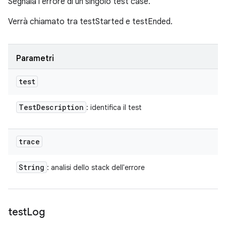
Segnala l'errore di un singolo test case.
Verrà chiamato tra testStarted e testEnded.
Parametri
test
Test
Description
: identifica il test
trace
String
: analisi dello stack dell'errore
test
Log