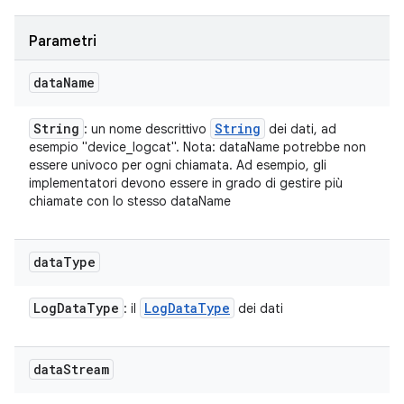
Parametri
data
Name
String
String
: un nome descrittivo
dei dati, ad
esempio "device_logcat". Nota: dataName potrebbe non
essere univoco per ogni chiamata. Ad esempio, gli
implementatori devono essere in grado di gestire più
chiamate con lo stesso dataName
data
Type
Log
Data
Type
Log
Data
Type
: il
dei dati
data
Stream