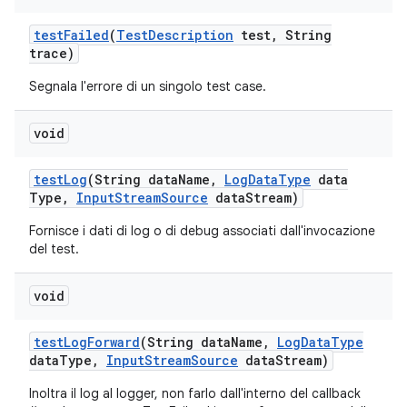
test
Failed
(
Test
Description
test
,
String
trace)
Segnala l'errore di un singolo test case.
void
test
Log
(String data
Name
,
Log
Data
Type
data
Type
,
Input
Stream
Source
data
Stream)
Fornisce i dati di log o di debug associati dall'invocazione
del test.
void
test
Log
Forward
(String data
Name
,
Log
Data
Type
data
Type
,
Input
Stream
Source
data
Stream)
Inoltra il log al logger, non farlo dall'interno del callback