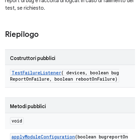
report di bug e raccolta di logcat in caso di fallimento del
test, se richiesto.
Riepilogo
Costruttori pubblici
Test
Failure
Listener
(
devices
,
boolean bug
Report
On
Failure
,
boolean reboot
On
Failure)
Metodi pubblici
void
apply
Module
Configuration
(boolean bugreport
On