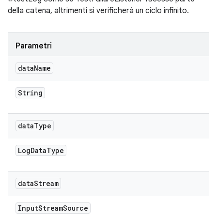
della catena, altrimenti si verificherà un ciclo infinito.
Parametri
data
Name
String
data
Type
Log
Data
Type
data
Stream
Input
Stream
Source