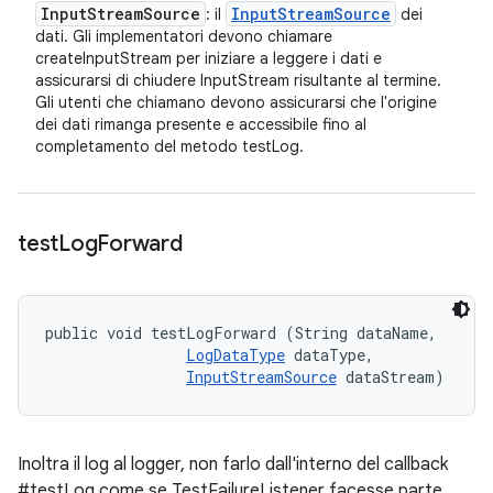
Input
Stream
Source
Input
Stream
Source
: il
dei
dati. Gli implementatori devono chiamare
createInputStream per iniziare a leggere i dati e
assicurarsi di chiudere InputStream risultante al termine.
Gli utenti che chiamano devono assicurarsi che l'origine
dei dati rimanga presente e accessibile fino al
completamento del metodo testLog.
test
Log
Forward
public void testLogForward (String dataName, 

LogDataType
 dataType, 

InputStreamSource
 dataStream)
Inoltra il log al logger, non farlo dall'interno del callback
#testLog come se TestFailureListener facesse parte