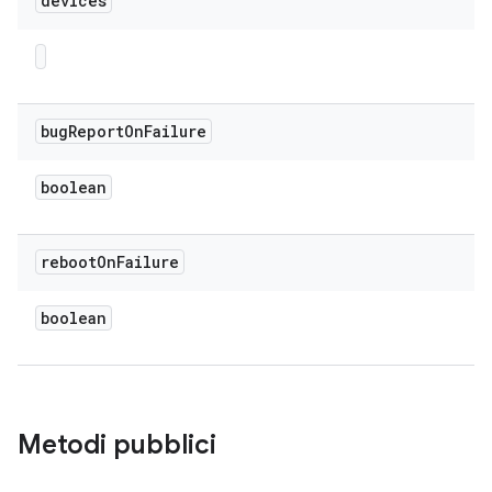
devices
bug
Report
On
Failure
boolean
reboot
On
Failure
boolean
Metodi pubblici