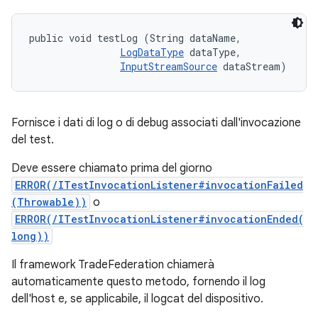
public void testLog (String dataName, 

LogDataType
 dataType, 

InputStreamSource
 dataStream)
Fornisce i dati di log o di debug associati dall'invocazione
del test.
Deve essere chiamato prima del giorno
ERROR(/ITestInvocationListener#invocationFailed
(Throwable))
o
ERROR(/ITestInvocationListener#invocationEnded(
long))
Il framework TradeFederation chiamerà
automaticamente questo metodo, fornendo il log
dell'host e, se applicabile, il logcat del dispositivo.