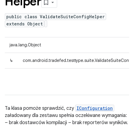
Helper
public class ValidateSuiteConfigHelper
extends Object
java.lang.Object
↳
com.android.tradefed.testtype.suite.ValidateSuiteConfi
Ta klasa pomoże sprawdzić, czy
IConfiguration
załadowany dla zestawu spełnia oczekiwane wymagania:
– brak dostawców kompilacji – brak reporterów wyników.