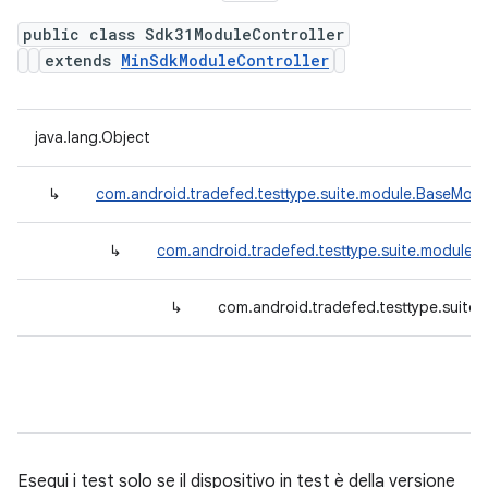
public class Sdk31ModuleController
extends
MinSdkModuleController
java.lang.Object
↳
com.android.tradefed.testtype.suite.module.BaseModu
↳
com.android.tradefed.testtype.suite.module.
↳
com.android.tradefed.testtype.suite
Esegui i test solo se il dispositivo in test è della versione